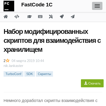
FastCode 1C
Набор модифицированных
скриптов для взаимодействия с
хранилищем
2
04 марта 2019 10:44
nik.lankaster
TurboConf
SDK
Скрипты
Скачать
Немного доработал скрипты взаимодействия с