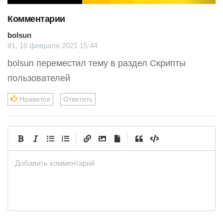
o
Комментарии
u
s
bolsun
#1, 16 февраля 2021 15:44
bolsun переместил тему в раздел Скрипты
пользователей
Нравится
Ответить
|
|
Добавить комментарий