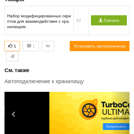
Набор модифицированных скри
48
Скачать
птов для взаимодействия с хра
нилищем
1
1
Установить автоматически
См. также
Автоподключение к хранилищу
P
N
r
e
e
x
v
t
i