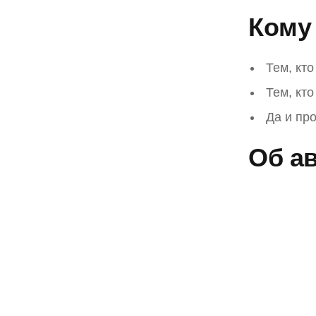
Кому 
Тем, кт
Тем, кт
Да и пр
Об ав