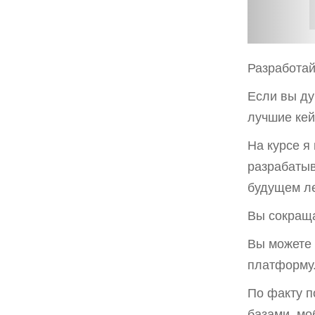
Разработа
Если вы ду
лучшие кей
На курсе я
разрабатыв
будущем ле
Вы сокраща
Вы можете 
платформу
По факту п
базами, мо