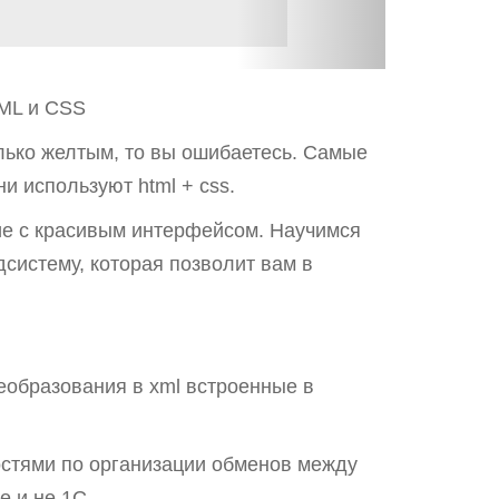
ML и CSS
лько желтым, то вы ошибаетесь. Самые
и используют html + css.
ние с красивым интерфейсом. Научимся
систему, которая позволит вам в
еобразования в xml встроенные в
стями по организации обменов между
е и не 1С.