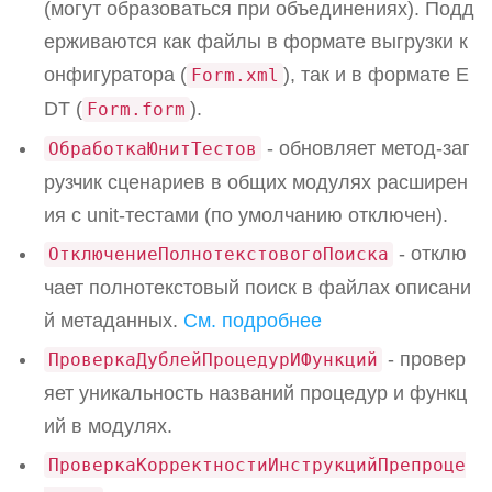
(могут образоваться при объединениях). Подд
ерживаются как файлы в формате выгрузки к
онфигуратора (
), так и в формате E
Form.xml
DT (
).
Form.form
- обновляет метод-заг
ОбработкаЮнитТестов
рузчик сценариев в общих модулях расширен
ия с unit-тестами (по умолчанию отключен).
- отклю
ОтключениеПолнотекстовогоПоиска
чает полнотекстовый поиск в файлах описани
й метаданных.
См. подробнее
- провер
ПроверкаДублейПроцедурИФункций
яет уникальность названий процедур и функц
ий в модулях.
ПроверкаКорректностиИнструкцийПрепроце