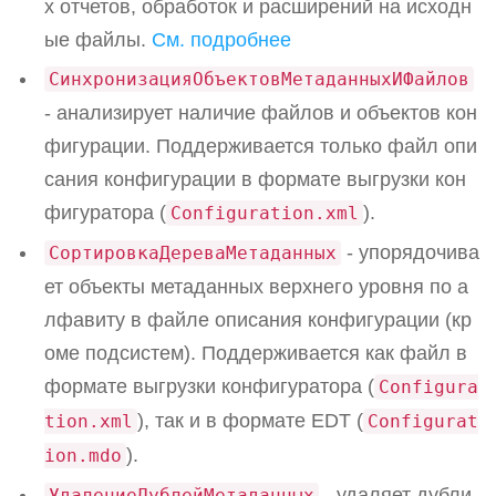
х отчетов, обработок и расширений на исходн
ые файлы.
См. подробнее
СинхронизацияОбъектовМетаданныхИФайлов
- анализирует наличие файлов и объектов кон
фигурации. Поддерживается только файл опи
сания конфигурации в формате выгрузки кон
фигуратора (
).
Configuration.xml
- упорядочива
СортировкаДереваМетаданных
ет объекты метаданных верхнего уровня по а
лфавиту в файле описания конфигурации (кр
оме подсистем). Поддерживается как файл в
формате выгрузки конфигуратора (
Configura
), так и в формате EDT (
tion.xml
Configurat
).
ion.mdo
- удаляет дубли
УдалениеДублейМетаданных