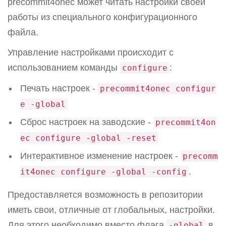
precommit4onec может читать настройки своей
работы из специального конфигурационного
файла.
Управление настройками происходит с
использованием команды
:
configure
Печать настроек -
precommit4onec configur
e -global
Сброс настроек на заводские -
precommit4on
ec configure -global -reset
Интерактивное изменение настроек -
precomm
.
it4onec configure -global -config
Предоставляется возможность в репозитории
иметь свои, отличные от глобальных, настройки.
Для этого необходимо вместо флага
в
-global