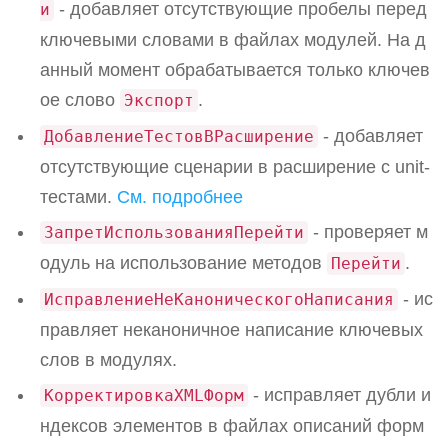
- добавляет отсутствующие пробелы перед
и
ключевыми словами в файлах модулей. На д
анный момент обрабатывается только ключев
ое слово
.
Экспорт
- добавляет
ДобавлениеТестовВРасширение
отсутствующие сценарии в расширение с unit-
тестами.
См. подробнее
- проверяет м
ЗапретИспользованияПерейти
одуль на использование методов
.
Перейти
- ис
ИсправлениеНеКаноническогоНаписания
правляет неканоничное написание ключевых
слов в модулях.
- исправляет дубли и
КорректировкаXMLФорм
ндексов элементов в файлах описаний форм