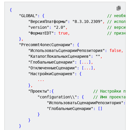
{

"GLOBAL"
: {                           
// необяз
"ВерсияПлатформы"
: 
"8.3.10.2309"
,
// исполь
"version"
: 
"2.0"
,
// версия
"ФорматEDT"
: 
true
,
// призна
    }
,
"Precommt4onecСценарии"
: {

"ИспользоватьСценарииРепозитория"
: 
false
,
"КаталогЛокальныхСценариев"
: 
""
,
"ГлобальныеСценарии"
: [
.
.
.
]
,
"ОтключенныеСценарии"
: [
.
.
.
]
,
"НастройкиСценариев"
: {                    
.
.
.
        }
,
"Проекты"
:{                 
// Настройки пр
"configuration\\"
: {    
// Имя проекта 
"ИспользоватьСценарииРепозитория"
: 
"ГлобальныеСценарии"
: []

            }

        }

    }
