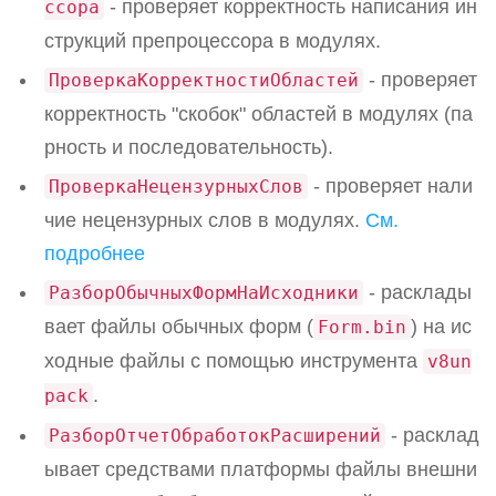
- проверяет корректность написания ин
ссора
струкций препроцессора в модулях.
- проверяет
ПроверкаКорректностиОбластей
корректность "скобок" областей в модулях (па
рность и последовательность).
- проверяет нали
ПроверкаНецензурныхСлов
чие нецензурных слов в модулях.
См.
подробнее
- расклады
РазборОбычныхФормНаИсходники
вает файлы обычных форм (
) на ис
Form.bin
ходные файлы с помощью инструмента
v8un
.
pack
- расклад
РазборОтчетОбработокРасширений
ывает средствами платформы файлы внешни