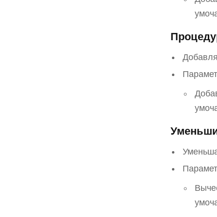
умоч
Процеду
Добавля
Парамет
Добав
умоч
Уменьши
Уменьша
Парамет
Вычес
умоч