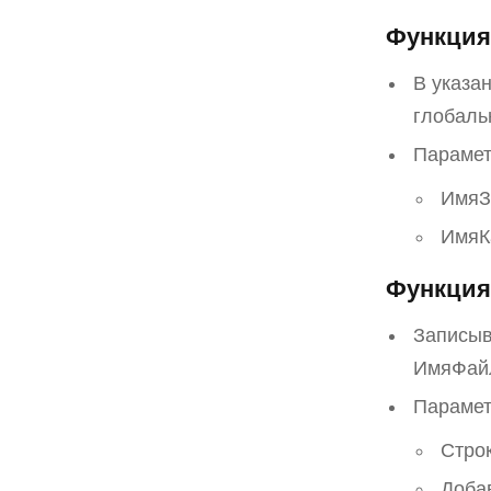
Функция 
В указа
глобаль
Парамет
ИмяЗ
ИмяКа
Функция
Записыв
ИмяФайл
Парамет
Строк
Добав