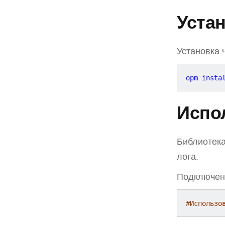
Уста
Установка 
Испо
Библиотека
лога.
Подключен
#Использо