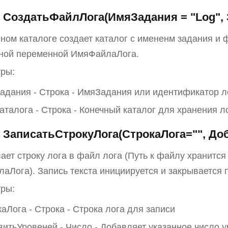
СоздатьФайлЛога(ИмяЗадания = "Log", З
нном каталоге создает каталог с имененм задания и 
ной переменной ИмяФайлаЛога.
ры:
адания - Строка - ИмяЗадания или идентификатор л
талога - Строка - Конечный каталог для хранения л
 ЗаписатьСтрокуЛога(СтрокаЛога="", До
ает строку лога в файл лога (Путь к файлу хранитс
аЛога). Запись текста инициируется и закрывается
ры:
аЛога - Строка - Строка лога для записи
итьУровеней - Число - Добавляет указанное число у