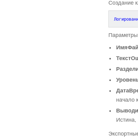
Создание к
Логирован
Параметры 
ИмяФай
ТекстО
Раздел
Уровен
ДатаВр
начало 
Выводи
Истина,
Экспортные