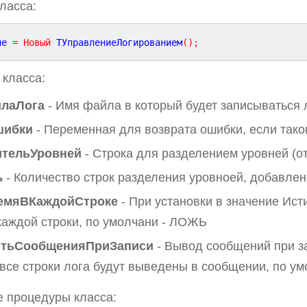
ласса:
ие 
=
Новый
 ТУправлениеЛогированием
(
)
;
класса:
лаЛога
- Имя файла в который будет записываться 
шибки
- Переменная для возврата ошибки, если тако
ительУровней
- Строка для разделением уровней (от
ь
- Количество строк разделения уровноей, добавлен
емяВКаждойСтроке
- При установки в значение Ист
каждой строки, по умолчани - ЛОЖЬ
тьСообщенияПриЗаписи
- Вывод сообщений при за
 все строки лога будут выведены в сообщении, по 
 процедуры класса: