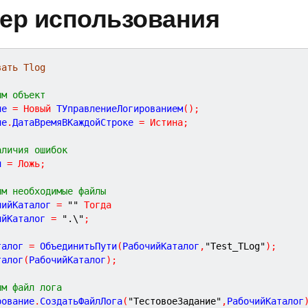
ер использования
вать Tlog 
им объект
ие 
=
Новый
 ТУправлениеЛогированием
(
)
;
ие
.
ДатаВремяВКаждойСтроке 
=
Истина
;
аличия ошибок
и 
=
Ложь
;
им необходимые файлы
чийКаталог 
=
""
Тогда
ийКаталог 
=
".\"
;
;
талог 
=
 ОбъединитьПути
(
РабочийКаталог
,
"Test_TLog"
)
;
талог
(
РабочийКаталог
)
;
им файл лога
рование
.
СоздатьФайлЛога
(
"ТестовоеЗадание"
,
РабочийКаталог