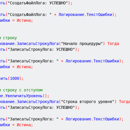
ить
(
"СоздатьФайлЛога: УСПЕШНО"
)
;
ить
(
"СоздатьФайлЛога: "
+
 Логирование
.
ТекстОшибки
)
;
шибки 
=
Истина
;
;
м строку
рование
.
ЗаписатьСтрокуЛога
(
"Начало процедуры"
)
Тогда
ить
(
"ЗаписатьСтрокуЛога: УСПЕШНО"
)
;
ить
(
"ЗаписатьСтрокуЛога: "
+
 Логирование
.
ТекстОшибки
)
;
шибки 
=
Истина
;
;
вить
(
1000
)
;
м строку с отступом
ие
.
УвеличитьУровень
(
)
;
рование
.
ЗаписатьСтрокуЛога
(
"Строка второго уровня"
)
Тогд
ить
(
"ЗаписатьСтрокуЛога: УСПЕШНО"
)
;
ить
(
"ЗаписатьСтрокуЛога: "
+
 Логирование
.
ТекстОшибки
)
;
шибки 
=
Истина
;