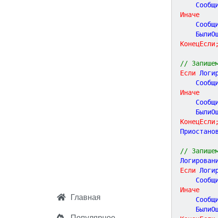
    Сообщ
Иначе
    Сообщ
    БылиО
КонецЕсли
// Запише
Если
 Логи
    Сообщ
Иначе
    Сообщ
    БылиО
КонецЕсли
Приостано
// Запише
Логирован
Если
 Логи
    Сообщ
Иначе
Главная
    Сообщ
    БылиО
Популярное