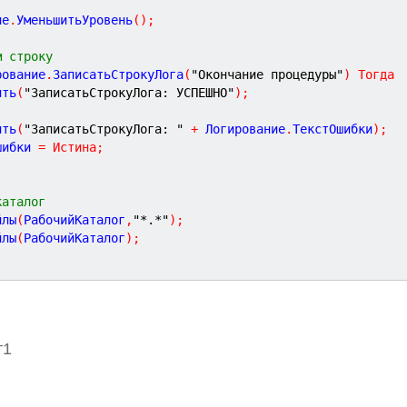
;
ие
.
УменьшитьУровень
(
)
;
м строку
рование
.
ЗаписатьСтрокуЛога
(
"Окончание процедуры"
)
Тогда
ить
(
"ЗаписатьСтрокуЛога: УСПЕШНО"
)
;
ить
(
"ЗаписатьСтрокуЛога: "
+
 Логирование
.
ТекстОшибки
)
;
шибки 
=
Истина
;
;
каталог
йлы
(
РабочийКаталог
,
"*.*"
)
;
йлы
(
РабочийКаталог
)
;