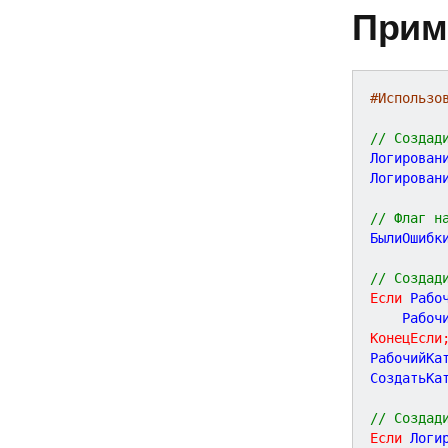
Прим
#Использо
// Создад
Логирован
Логирован
// Флаг н
БылиОшибк
// Создад
Если
 Рабо
    Рабоч
КонецЕсли
РабочийКа
СоздатьКа
// Создад
Если
 Логи