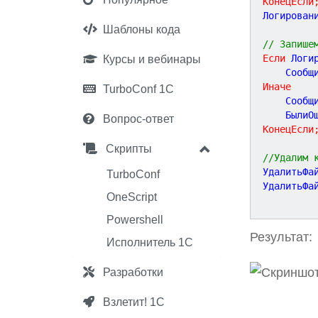
КонецЕсли
Логирован
Шаблоны кода
// Запише
Если
 Логи
Курсы и вебинары
    Сообщ
Иначе
TurboConf 1С
    Сообщ
    БылиО
Вопрос-ответ
КонецЕсли
Скрипты
//Удалим 
УдалитьФа
TurboConf
УдалитьФа
OneScript
Powershell
Результат:
Исполнитель 1С
Разработки
Взлетит! 1С