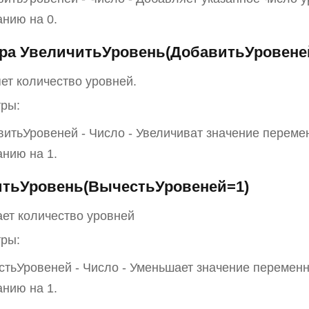
анию на 0.
ра УвеличитьУровень(ДобавитьУровене
ет количество уровней.
ры:
итьУровеней - Число - Увеличиват значение перемен
анию на 1.
тьУровень(ВычестьУровеней=1)
ет количество уровней
ры:
тьУровеней - Число - Уменьшает значение переменн
анию на 1.