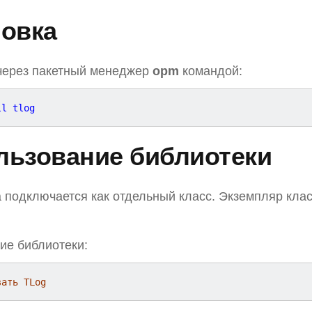
новка
через пакетный менеджер
opm
командой:
льзование библиотеки
 подключается как отдельный класс. Экземпляр кла
ие библиотеки:
вать TLog