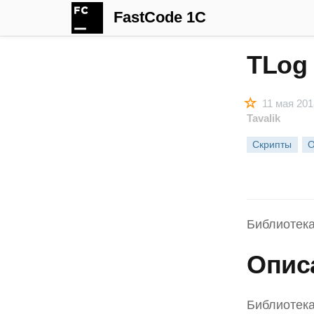
FastCode 1C
TLog
11 мая 201
Tavalik
Скрипты
O
Библиотека
Опис
Библиотека