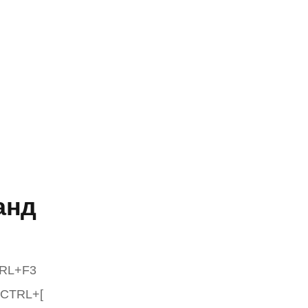
анд
TRL+F3
 CTRL+[