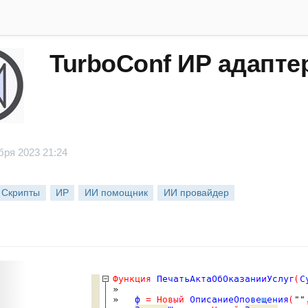
TurboConf ИР адаптер
бря 2023 21:24
Скрипты
ИР
ИИ помощник
ИИ провайдер