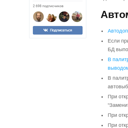
Авто
Автодоп
Если пр
БД вып
В палит
выводо
В палит
автовыб
При отк
"Замени
При отк
При отк