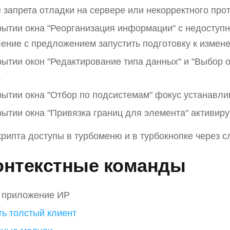
е запрета отладки на сервере или некорректного про
рытии окна "Реорганизация информации" с недоступн
ение с предложением запустить подготовку к измен
рытии окон "Редактирование типа данных" и "Выбор 
а
рытии окна "Отбор по подсистемам" фокус устанавли
рытии окна "Привязка границ для элемента" активир
рипта доступы в турбоменю и в турбокнопке через
онтекстные команды
 приложение ИР
ть толстый клиент