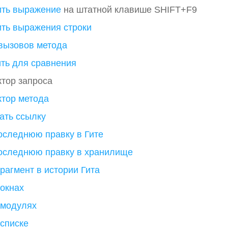
ть выражение
на штатной клавише SHIFT+F9
ть выражения строки
вызовов метода
ть для сравнения
ктор запроса
ктор метода
ать ссылку
оследнюю правку в Гите
оследнюю правку в хранилище
рагмент в истории Гита
 окнах
 модулях
 списке