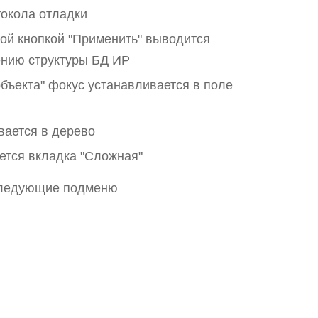
токола отладки
ой кнопкой "Применить" выводится
ению структуры БД ИР
объекта" фокус устанавливается в поле
вается в дерево
уется вкладка "Сложная"
 следующие подменю