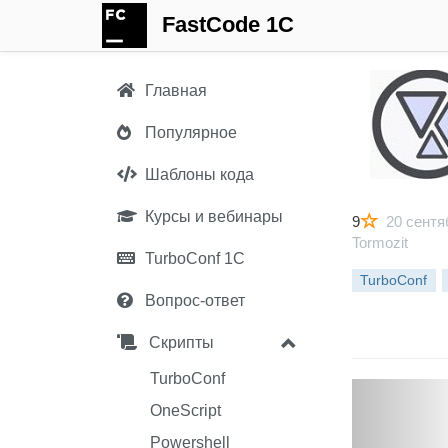
FastCode 1C
Главная
Популярное
Шаблоны кода
Курсы и вебинары
9
20 сентя
Tormozit
TurboConf 1С
TurboConf
Вопрос-ответ
Скрипты
TurboConf
P
OneScript
r
Powershell