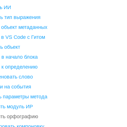
ь ИИ
ь тип выражения
 объект метаданных
 в VS Code с Гитом
ь объект
 в начало блока
 к определению
новать слово
и на события
ь параметры метода
ть модуль ИР
ить орфографию
ровать компоновку