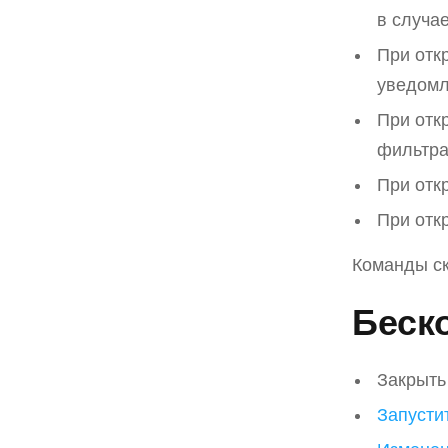
в случа
При отк
уведомл
При отк
фильтр
При отк
При отк
Команды ск
Беск
Закрыть
Запусти