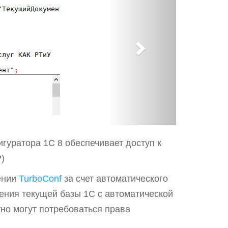
x
t
гуратора 1С 8 обеспечивает доступ к
)
рении
TurboConf
за счет автоматического
ения текущей базы 1С с автоматической
но могут потребоваться права