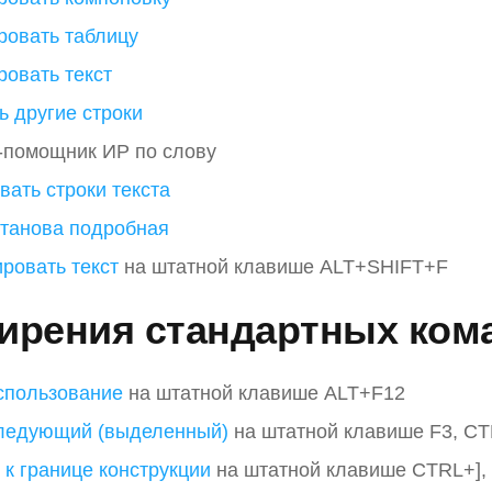
ровать таблицу
ровать текст
ь другие строки
-помощник ИР по слову
вать строки текста
станова подробная
ровать текст
на штатной клавише ALT+SHIFT+F
ирения стандартных ком
спользование
на штатной клавише ALT+F12
ледующий (выделенный)
на штатной клавише F3, C
 к границе конструкции
на штатной клавише CTRL+],