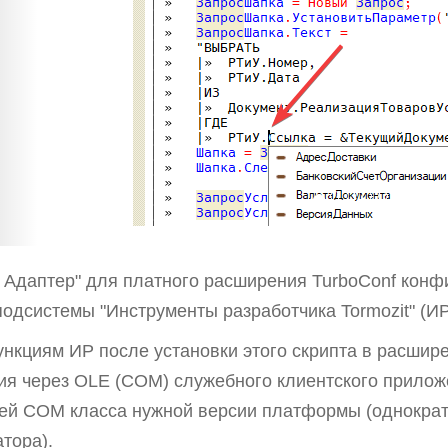
 Адаптер" для платного расширения TurboConf конфи
одсистемы "Инструменты разработчика Tormozit" (ИР
ункциям ИР после установки этого скрипта в расши
я через OLE (COM) служебного клиентского прилож
ей COM класса нужной версии платформы (однократ
тора).