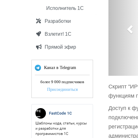
e
v
Исполнитель 1С
i
Разработки
o
u
Взлетит! 1С
s
Прямой эфир
Канал в Telegram
более 9 000 подписчиков
Cкрипт "ИР
Присоединиться
функциям п
Доступ к ф
подключени
регистраци
администра