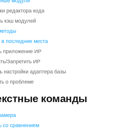
нные модули
ки редактора кода
ь кэш модулей
методы
 в последние места
ь приложение ИР
ть/Запретить ИР
ь настройки адаптера базы
ь о проблеме
екстные команды
замера
ь со сравнением