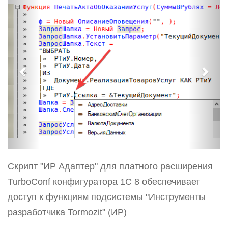
r
e
e
x
v
t
i
o
u
s
Cкрипт "ИР Адаптер" для платного расширения
TurboConf конфигуратора 1С 8 обеспечивает
доступ к функциям подсистемы "Инструменты
разработчика Tormozit" (ИР)