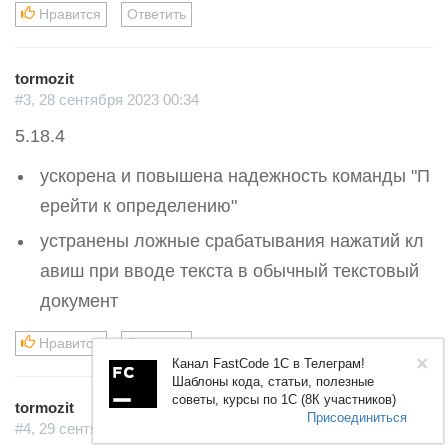
Нравится
Ответить
tormozit
#3, 28 сентября 2023 00:34
5.18.4
ускорена и повышена надежность команды "П
ерейти к определению"
устранены ложные срабатывания нажатий кл
авиш при вводе текста в обычный текстовый
документ
Нравится
Ответить
×
Канал FastCode 1C в Телеграм!
Шаблоны кода, статьи, полезные
советы, курсы по 1С (8К участников)
tormozit
Присоединиться
#4, 29 сентября 2023 00:17