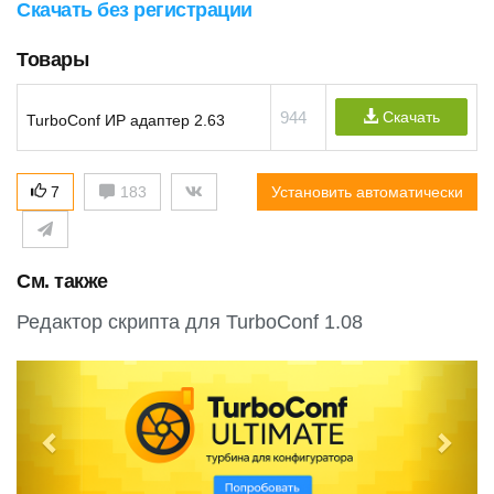
Скачать без регистрации
Товары
944
Скачать
TurboConf ИР адаптер 2.63
7
183
Установить автоматически
См. также
Редактор скрипта для TurboConf 1.08
P
N
r
e
e
x
v
t