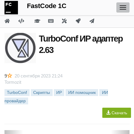
FastCode 1C
TurboConf ИР адаптер
2.63
9
20 сентября 2023 21:24
Tormozit
TurboConf
Скрипты
ИР
ИИ помощник
ИИ
провайдер
Скачать
P
N