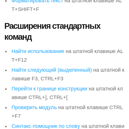
Форматировать текст
на штатной клавише AL
T+SHIFT+F
Расширения стандартных
команд
Найти использование
на штатной клавише AL
T+F12
Найти следующий (выделенный)
на штатной к
лавише F3, CTRL+F3
Перейти к границе конструкции
на штатной кл
авише CTRL+], CTRL+[
Проверить модуль
на штатной клавише CTRL
+F7
Синтакс-помощник по слову
на штатной клави