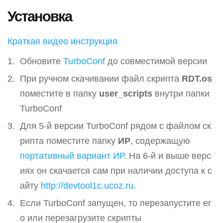
Установка
Краткая видео инструкция
Обновите
TurboConf
до совместимой версии
При ручном скачивании файл скрипта
RDT.os
поместите в папку
user_scripts
внутри папки
TurboConf
Для 5-й версии TurboConf рядом с файлом ск
рипта поместите папку
ИР
, содержащую
портативный вариант ИР
. На 6-й и выше верс
иях он скачается сам при наличии доступа к с
айту
http://devtool1c.ucoz.ru
.
Если TurboConf запущен, то перезапустите ег
о или перезагрузите скрипты