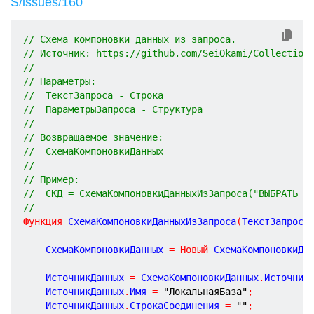
S/issues/160
// Схема компоновки данных из запроса.
// Источник: https://github.com/SeiOkami/Collection
// 
// Параметры:
//  ТекстЗапроса - Строка
//  ПараметрыЗапроса - Структура
// 
// Возвращаемое значение:
//  СхемаКомпоновкиДанных
//
// Пример:
//  СКД = СхемаКомпоновкиДанныхИзЗапроса("ВЫБРАТЬ *
//
Функция
СхемаКомпоновкиДанныхИзЗапроса
(
ТекстЗапроса
	СхемаКомпоновкиДанных 
=
Новый
 СхемаКомпоновкиДа
	ИсточникДанных 
=
 СхемаКомпоновкиДанных
.
Источник
	ИсточникДанных
.
Имя 
=
"ЛокальнаяБаза"
;
	ИсточникДанных
.
СтрокаСоединения 
=
""
;