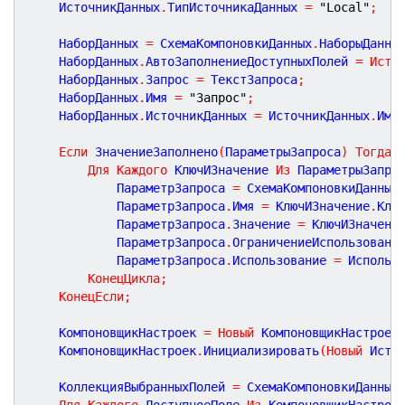
	ИсточникДанных
.
ТипИсточникаДанных 
=
"Local"
;
	НаборДанных 
=
 СхемаКомпоновкиДанных
.
НаборыДанны
	НаборДанных
.
АвтоЗаполнениеДоступныхПолей 
=
Исти
	НаборДанных
.
Запрос 
=
 ТекстЗапроса
;
	НаборДанных
.
Имя 
=
"Запрос"
;
	НаборДанных
.
ИсточникДанных 
=
 ИсточникДанных
.
Имя
Если
 ЗначениеЗаполнено
(
ПараметрыЗапроса
)
Тогда
Для
Каждого
 КлючИЗначение 
Из
 ПараметрыЗапро
			ПараметрЗапроса 
=
 СхемаКомпоновкиДанных
			ПараметрЗапроса
.
Имя 
=
 КлючИЗначение
.
Клю
			ПараметрЗапроса
.
Значение 
=
 КлючИЗначени
			ПараметрЗапроса
.
ОграничениеИспользовани
			ПараметрЗапроса
.
Использование 
=
 Использ
КонецЦикла
;
КонецЕсли
;
	КомпоновщикНастроек 
=
Новый
 КомпоновщикНастроек
	КомпоновщикНастроек
.
Инициализировать
(
Новый
 Исто
    КоллекцияВыбранныхПолей 
=
 СхемаКомпоновкиДанных
Для
Каждого
 ДоступноеПоле 
Из
 КомпоновщикНастрое