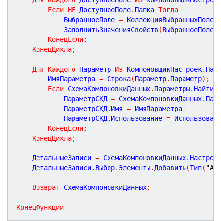
Если
НЕ
 ДоступноеПоле
.
Папка 
Тогда
			ВыбранноеПоле 
=
 КоллекцияВыбранныхПолей
			ЗаполнитьЗначенияСвойств
(
ВыбранноеПоле
,
КонецЕсли
;
КонецЦикла
;
Для
Каждого
 Параметр 
Из
 КомпоновщикНастроек
.
Нас
		ИмяПараметра 
=
 Строка
(
Параметр
.
Параметр
)
;
Если
 СхемаКомпоновкиДанных
.
Параметры
.
Найти
(
			ПараметрСКД 
=
 СхемаКомпоновкиДанных
.
Пар
			ПараметрСКД
.
Имя 
=
 ИмяПараметра
;
			ПараметрСКД
.
Использование 
=
 Использован
КонецЕсли
;
КонецЦикла
;
	ДетальныеЗаписи 
=
 СхемаКомпоновкиДанных
.
Настрой
	ДетальныеЗаписи
.
Выбор
.
Элементы
.
Добавить
(
Тип
(
"Ав
Возврат
 СхемаКомпоновкиДанных
;
КонецФункции