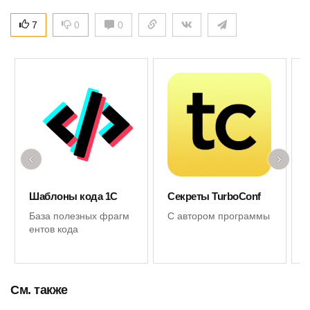
7
0
0
‹
›
Шаблоны кода 1С
Секреты TurboConf
База полезных фрагм
С автором программы
ентов кода
См. также