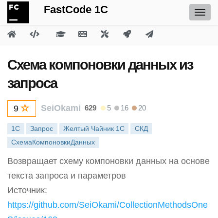
FastCode 1C
Схема компоновки данных из
запроса
SeiOkami
629
5
16
20
9
1С
Запрос
Желтый Чайник 1С
СКД
СхемаКомпоновкиДанных
Возвращает схему компоновки данных на основе
текста запроса и параметров
Источник:
https://github.com/SeiOkami/CollectionMethodsOne