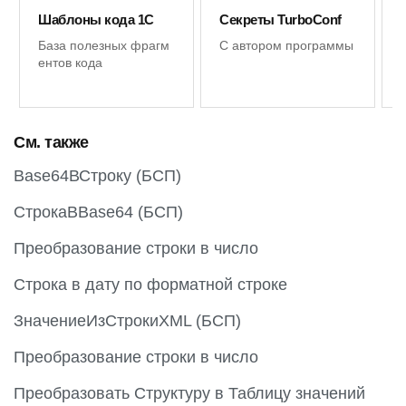
Шаблоны кода 1С
Секреты TurboConf
База полезных фрагм
С автором программы
ентов кода
См. также
Base64ВСтроку (БСП)
СтрокаВBase64 (БСП)
Преобразование строки в число
Строка в дату по форматной строке
ЗначениеИзСтрокиXML (БСП)
Преобразование строки в число
Преобразовать Структуру в Таблицу значений