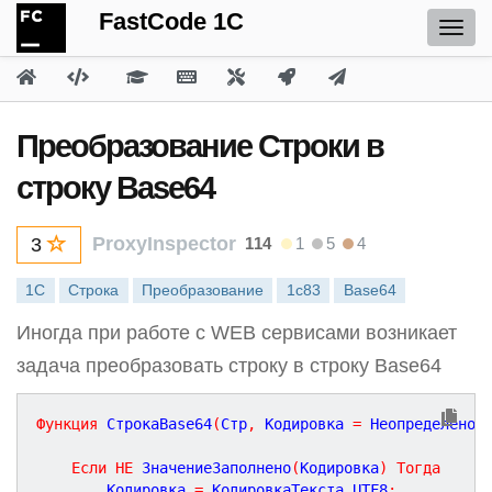
FastCode 1C
Преобразование Строки в
строку Base64
ProxyInspector
114
1
5
4
3
1С
Строка
Преобразование
1c83
Base64
Иногда при работе с WEB сервисами возникает
задача преобразовать строку в строку Base64
Функция
СтрокаBase64
(
Стр
,
Кодировка
=
Неопределено
,
Если
НЕ
 ЗначениеЗаполнено
(
Кодировка
)
Тогда
		Кодировка 
=
 КодировкаТекста
.
UTF8
;