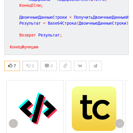
КонецЕСли
;
	ДвоичныеДанныеСтроки 
=
 ПолучитьДвоичныеДанныеИз
	Результат 
=
 Base64Строка
(
ДвоичныеДанныеСтроки
)
;
Возврат
 Результат
;
КонецФункции
7
0
0
‹
›