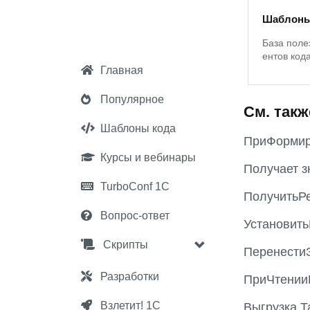
Шаблоны
База поле
ентов код
Главная
Популярное
См. такж
Шаблоны кода
ПриФормир
Курсы и вебинары
Получает з
TurboConf 1С
ПолучитьР
Вопрос-ответ
Установит
Скрипты
Перенести
Разработки
ПриЧтении
Взлетит! 1С
Выгрузка Т