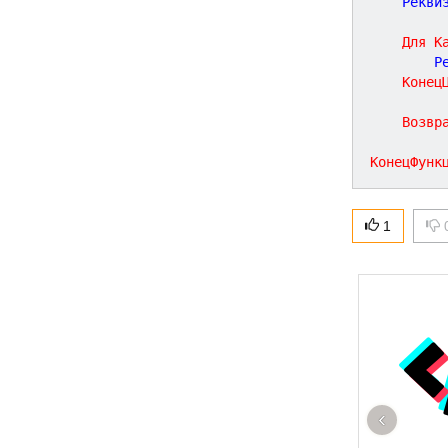
	Рекви
Для
К
		
Конец
Возвр
КонецФунк
1
‹