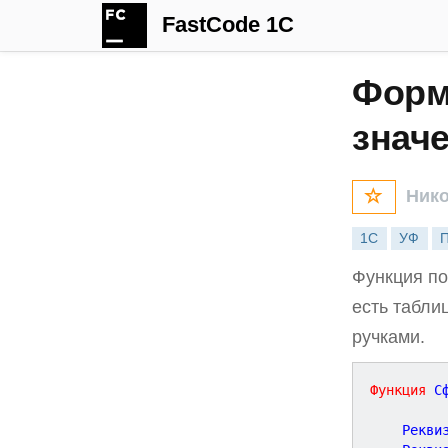
FastCode 1C
Форм
знач
Нико
1С
УФ
Функция по
есть табли
ручками.
Функция
С
	Рекви