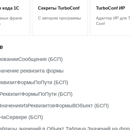
 кода 1С
Секреты TurboConf
TurboConf ИР
зных фрагм
С автором программы
Адаптер ИР для 
а
Conf
е
ованииСообщения (БСП)
начение реквизита формы
еквизитФормыПоПути (БСП)
ьРеквизитФормыПоПути (БСП)
ЗначенияИзРеквизитовФормыВОбъект (БСП)
НаСервере (БСП)
аблицы значений в Объект Таблица Значений на фор