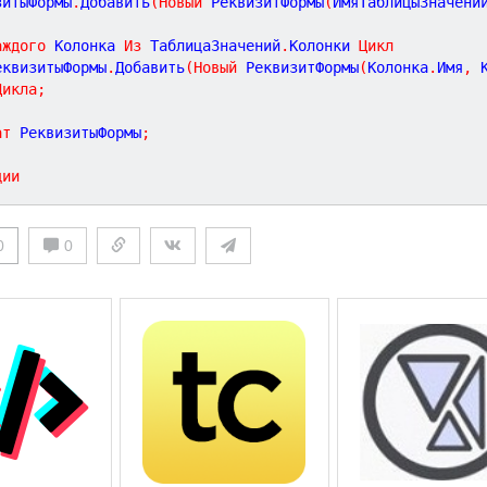
зитыФормы
.
Добавить
(
Новый
 РеквизитФормы
(
ИмяТаблицыЗначени
аждого
 Колонка 
Из
 ТаблицаЗначений
.
Колонки 
Цикл
РеквизитыФормы
.
Добавить
(
Новый
 РеквизитФормы
(
Колонка
.
Имя
,
 
Цикла
;
ат
 РеквизитыФормы
;
ции
0
0