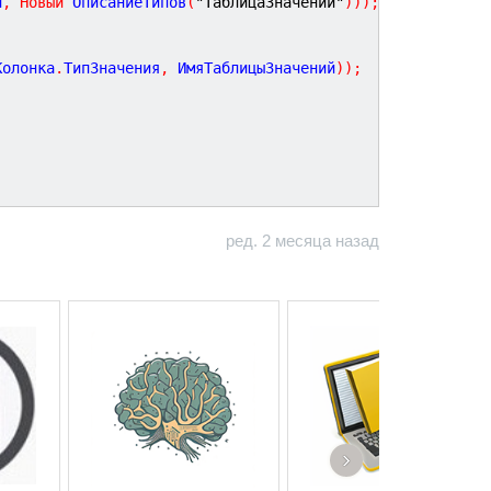
й
,
Новый
 ОписаниеТипов
(
"ТаблицаЗначений"
)
)
)
;
Колонка
.
ТипЗначения
,
 ИмяТаблицыЗначений
)
)
;
ред. 2 месяца назад
›