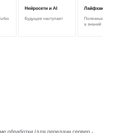
Нейросети и AI
Лайфхаки 1С
Turbo
Будущее наступает
Полезные советы, баз
а знаний
ме обработки (для передачи сервер -