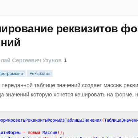
ирование реквизитов фо
ений
лай Сергеевич Узунов
1
Программно
Реквизиты
 переданной таблице значений создает массив рекв
ца значений которую хочется кешировать на форме, н
формироватьРеквизитыФормыИзТаблицыЗначения
(
ТаблицаЗначен
зитыФормы 
=
Новый
 Массив
(
)
;