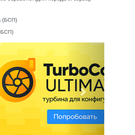
 (БСП)
(БСП)
N
e
x
t