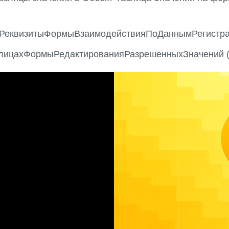
ьРеквизитыФормыВзаимодействияПоДаннымРегистра
лицахФормыРедактированияРазрешенныхЗначений 