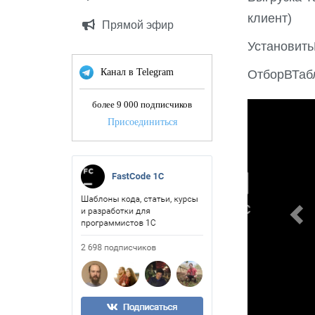
клиент)
Прямой эфир
Установит
Канал в Telegram
ОтборВТаб
более 9 000 подписчиков
P
Присоединиться
r
e
v
i
o
u
s