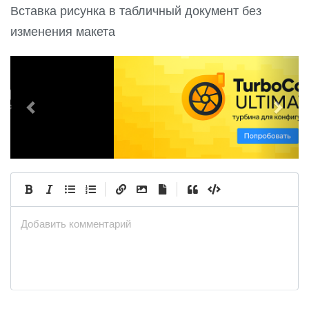
Вставка рисунка в табличный документ без
изменения макета
P
N
r
e
e
x
v
t
i
o
u
|
|
s
Добавить комментарий