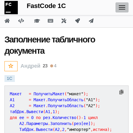
FastCode 1C
Заполнение табличного
документа
Андрей
23
4
1С
Макет 	
=
 ПолучитьМакет
(
"макет"
)
;
А
1
=
 Макет
.
ПолучитьОбласть
(
"А1"
)
;
А
2
=
 Макет
.
ПолучитьОбласть
(
"А2"
)
;
табДок
.
Вывести
(
А
1
,
1
)
;
для
 ее 
=
0
по
 рез
.
Количество
(
)
-
1
цикл
	А
2
.
Параметры
.
Заполнить
(
рез[ее]
)
;
	ТабДок
.
Вывести
(
А
2
,
2
,
"импортер"
,
истина
)
;