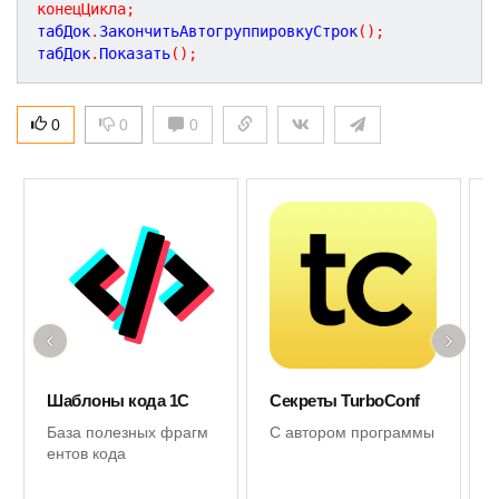
конецЦикла
;
табДок
.
ЗакончитьАвтогруппировкуСтрок
(
)
;
табДок
.
Показать
(
)
;
0
0
0
‹
›
Шаблоны кода 1С
Секреты TurboConf
База полезных фрагм
С автором программы
ентов кода