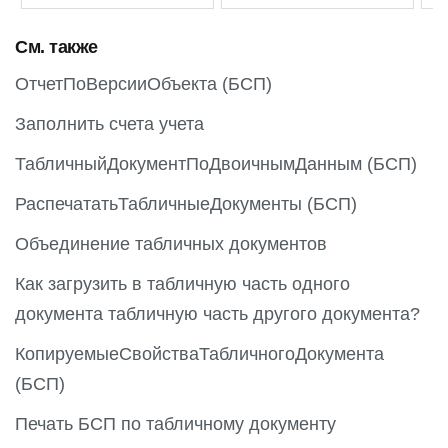
См. также
ОтчетПоВерсииОбъекта (БСП)
Заполнить счета учета
ТабличныйДокументПоДвоичнымДанным (БСП)
РаспечататьТабличныеДокументы (БСП)
Объединение табличных документов
Как загрузить в табличную часть одного
документа табличную часть другого документа?
КопируемыеСвойстваТабличногоДокумента
(БСП)
Печать БСП по табличному документу