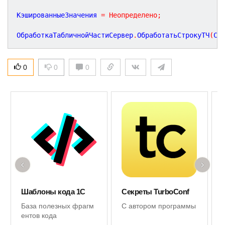
КэшированныеЗначения 
=
Неопределено
;
ОбработкаТабличнойЧастиСервер
.
ОбработатьСтрокуТЧ
(
Ст
0
0
0
‹
›
Шаблоны кода 1С
Секреты TurboConf
База полезных фрагм
С автором программы
ентов кода