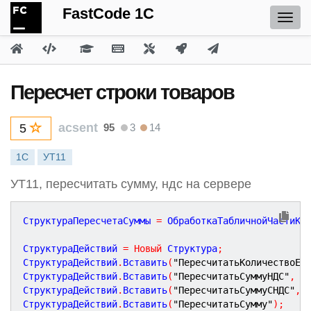
FastCode 1C
Пересчет строки товаров
acsent
95
3
14
5
1С
УТ11
УТ11, пересчитать сумму, ндс на сервере
СтруктураПересчетаСуммы 
=
 ОбработкаТабличнойЧастиКл
СтруктураДействий 
=
Новый
 Структура
;
СтруктураДействий
.
Вставить
(
"ПересчитатьКоличествоЕд
СтруктураДействий
.
Вставить
(
"ПересчитатьСуммуНДС"
,
 С
СтруктураДействий
.
Вставить
(
"ПересчитатьСуммуСНДС"
,
 
СтруктураДействий
.
Вставить
(
"ПересчитатьСумму"
)
;