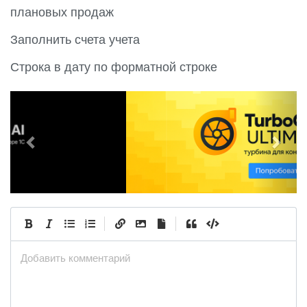
плановых продаж
Заполнить счета учета
Строка в дату по форматной строке
P
N
r
e
e
x
v
t
i
o
u
|
|
s
Добавить комментарий