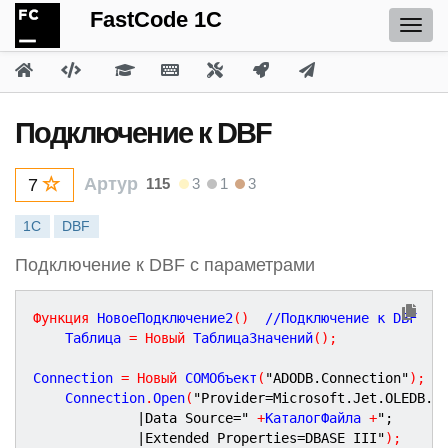
FastCode 1C
Подключение к DBF
Артур
115
3
1
3
7
1С
DBF
Подключение к DBF с параметрами
Функция
НовоеПодключение2
(
)
  //
Подключение
к
DBF
	Таблица 
=
Новый
 ТаблицаЗначений
(
)
;
Connection 
=
Новый
 COMОбъект
(
"ADODB.Connection"
)
;
/
	Connection
.
Open
(
"Provider=Microsoft.Jet.OLEDB.4
|Data Source="
+
КаталогФайла 
+
";
|Extended Properties=DBASE III"
)
;