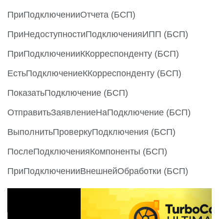
ПриПодключенииОтчета (БСП)
ПриНедоступностиПодключенияИПП (БСП)
ПриПодключенииККорреспонденту (БСП)
ЕстьПодключениеККорреспонденту (БСП)
ПоказатьПодключение (БСП)
ОтправитьЗаявлениеНаПодключение (БСП)
ВыполнитьПроверкуПодключения (БСП)
ПослеПодключенияКомпоненты (БСП)
ПриПодключенииВнешнейОбработки (БСП)
P
N
r
e