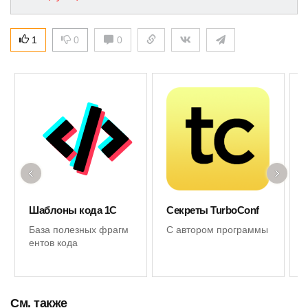
1
0
0
‹
›
Шаблоны кода 1С
Секреты TurboConf
База полезных фрагм
С автором программы
ентов кода
См. также