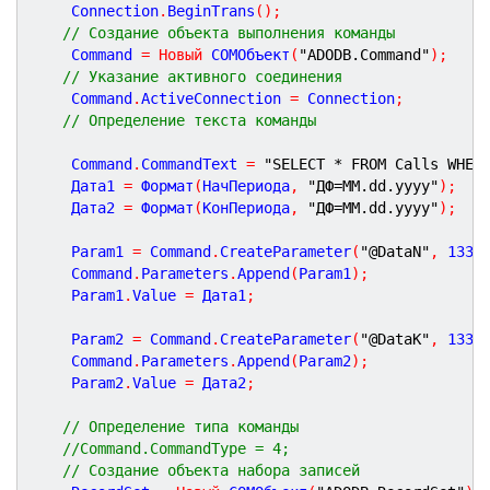
    Connection
.
BeginTrans
(
)
;
// Создание объекта выполнения команды
    Command 
=
Новый
 COMОбъект
(
"ADODB.Command"
)
;
// Указание активного соединения 
    Command
.
ActiveConnection 
=
 Connection
;
// Определение текста команды
	Command
.
CommandText 
=
"SELECT * FROM Calls WHER
	Дата
1
=
 Формат
(
НачПериода
,
"ДФ=MM.dd.yyyy"
)
;
	Дата
2
=
 Формат
(
КонПериода
,
"ДФ=MM.dd.yyyy"
)
;
    Param1 
=
 Command
.
CreateParameter
(
"@DataN"
,
133
,
    Command
.
Parameters
.
Append
(
Param1
)
;
    Param1
.
Value 
=
 Дата
1
;
	Param2 
=
 Command
.
CreateParameter
(
"@DataK"
,
133
,
    Command
.
Parameters
.
Append
(
Param2
)
;
    Param2
.
Value 
=
 Дата
2
;
// Определение типа команды
//Command.CommandType = 4;
// Создание объекта набора записей