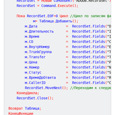
    RecordSet 
=
Новый
 COMОбъект
(
"ADODB.RecordSet"
)
;
    RecordSet 
=
 Command
.
Execute
(
)
;
Пока
 RecordSet
.
EOF
=
0
Цикл
//Цикл по записям фай
	        м
=
 Таблица
.
Добавить
(
)
;
		м
.
Дата 			   	
=
  RecordSet
.
Fields
(
"DA
		м
.
Длительность		
=
  RecordSet
.
Fields
(
"ID
		м
.
Время	           	
=
  RecordSet
.
Fields
(
"IT
		м
.
СО              	
=
  RecordSet
.
Fields
(
"CO
		м
.
ВнутрНомер        
=
  RecordSet
.
Fields
(
"EX
		м
.
TrunkГруппа       
=
  RecordSet
.
Fields
(
"TR
		м
.
Transfer         	
=
  RecordSet
.
Fields
(
"TR
		м
.
Цена            	
=
  RecordSet
.
Fields
(
"PR
		м
.
Номер           	
=
  RecordSet
.
Fields
(
"NU
		м
.
Статус           	
=
  RecordSet
.
Fields
(
"ST
		м
.
ВремяДоОтвета     
=
  RecordSet
.
Fields
(
"RI
		м
.
CallerID         	
=
  RecordSet
.
Fields
(
"CA
	    RecordSet
.
MoveNext
(
)
;
//Переходим к следующ
КонецЦикла
;
	RecordSet
.
Close
(
)
;
Возврат
 Таблица
;
КонецФункции