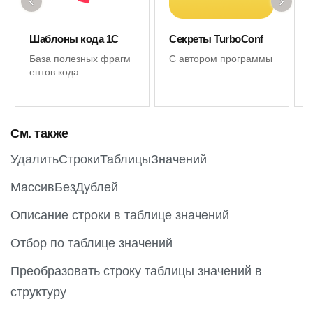
‹
›
Шаблоны кода 1С
Секреты TurboConf
База полезных фрагм
С автором программы
ентов кода
См. также
УдалитьСтрокиТаблицыЗначений
МассивБезДублей
Описание строки в таблице значений
Отбор по таблице значений
Преобразовать строку таблицы значений в
структуру