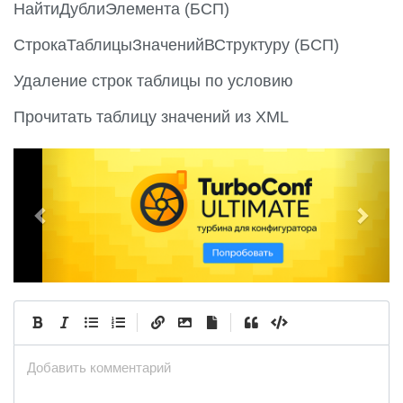
НайтиДублиЭлемента (БСП)
СтрокаТаблицыЗначенийВСтруктуру (БСП)
Удаление строк таблицы по условию
Прочитать таблицу значений из XML
P
N
r
e
e
x
v
t
i
o
u
|
|
s
Добавить комментарий