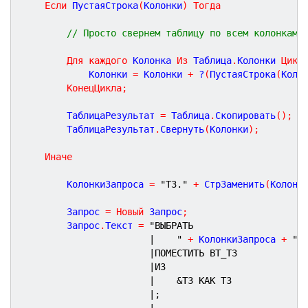
Если
 ПустаяСтрока
(
Колонки
)
Тогда
// Просто свернем таблицу по всем колонкам
Для
каждого
 Колонка 
Из
 Таблица
.
Колонки 
Цикл
			Колонки 
=
 Колонки 
+
 ?
(
ПустаяСтрока
(
Коло
КонецЦикла
;
		ТаблицаРезультат 
=
 Таблица
.
Скопировать
(
)
;
		ТаблицаРезультат
.
Свернуть
(
Колонки
)
;
Иначе
		КолонкиЗапроса 
=
"ТЗ."
+
 СтрЗаменить
(
Колонк
		Запрос 
=
Новый
 Запрос
;
		Запрос
.
Текст 
=
"ВЫБРАТЬ
|	"
+
 КолонкиЗапроса 
+
"
|ПОМЕСТИТЬ ВТ_ТЗ
|ИЗ
|	&ТЗ КАК ТЗ
|;
|