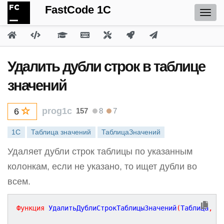
FastCode 1C
Удалить дубли строк в таблице
значений
prog1c
157
8
7
6
1С
Таблица значений
ТаблицаЗначений
Удаляет дубли строк таблицы по указанным
колонкам, если не указано, то ищет дубли во
всем.
Функция
УдалитьДублиСтрокТаблицыЗначений
(
Таблица
,
К