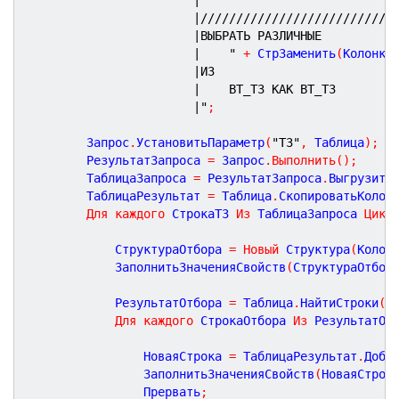
|///////////////////////////
|ВЫБРАТЬ РАЗЛИЧНЫЕ
|	"
+
 СтрЗаменить
(
Колонки
|ИЗ
|	ВТ_ТЗ КАК ВТ_ТЗ
|"
;
		Запрос
.
УстановитьПараметр
(
"ТЗ"
,
 Таблица
)
;
		РезультатЗапроса 
=
 Запрос
.
Выполнить
(
)
;
		ТаблицаЗапроса 
=
 РезультатЗапроса
.
Выгрузить
		ТаблицаРезультат 
=
 Таблица
.
СкопироватьКолон
Для
каждого
 СтрокаТЗ 
Из
 ТаблицаЗапроса 
Цикл
			СтруктураОтбора 
=
Новый
 Структура
(
Колон
			ЗаполнитьЗначенияСвойств
(
СтруктураОтбор
			РезультатОтбора 
=
 Таблица
.
НайтиСтроки
(
С
Для
каждого
 СтрокаОтбора 
Из
 РезультатОт
				НоваяСтрока 
=
 ТаблицаРезультат
.
Доба
				ЗаполнитьЗначенияСвойств
(
НоваяСтрок
				Прервать
;