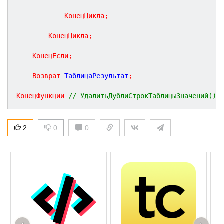
КонецЦикла
;
КонецЦикла
;
КонецЕсли
;
Возврат
 ТаблицаРезультат
;
КонецФункции
// УдалитьДублиСтрокТаблицыЗначений()
2
0
0