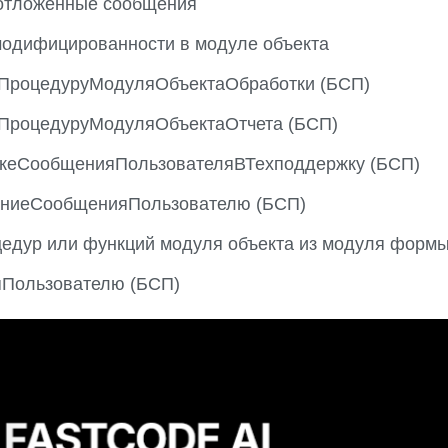
отложенные сообщения
модифицированности в модуле объекта
ПроцедуруМодуляОбъектаОбработки (БСП)
ПроцедуруМодуляОбъектаОтчета (БСП)
кеСообщенияПользователяВТехподдержку (БСП)
ниеСообщенияПользователю (БСП)
едур или функций модуля объекта из модуля форм
Пользователю (БСП)