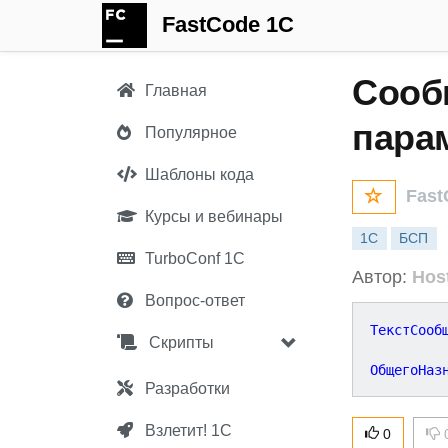
FastCode 1C
Сооб
Главная
пара
Популярное
Шаблоны кода
Fast
Курсы и вебинары
1С
БСП
TurboConf 1С
Автор:
Hos
Вопрос-ответ
ТекстСооб
Скрипты
ОбщегоНаз
Разработки
Взлетит! 1С
0