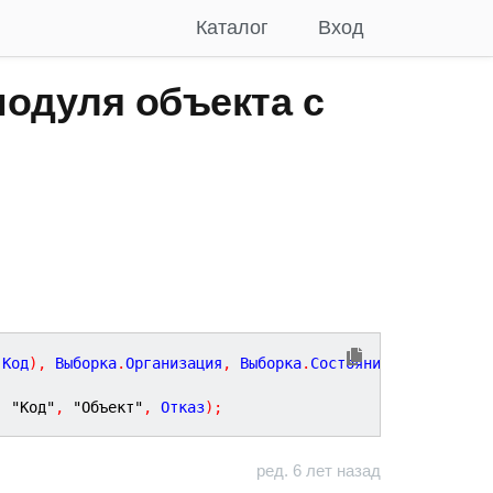
Каталог
Вход
одуля объекта с
(
Код
)
,
 Выборка
.
Организация
,
 Выборка
.
Состояние
)
;
,
"Код"
,
"Объект"
,
 Отказ
)
;
ред. 6 лет назад