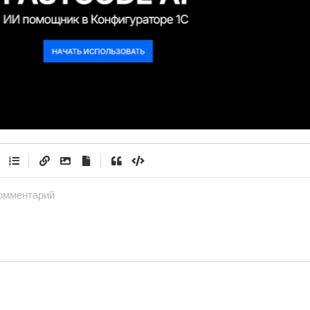
|
|
омментарий