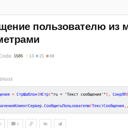
щение пользователю из м
метрами
Code
1585
13
21
68
tHost
щения 
=
 СтрШаблон
(
НСтр
(
"ru = 'Текст сообщения'"
)
,
 СокрЛП
наченияКлиентСервер
.
СообщитьПользователю
(
ТекстСообщения
,
0
0