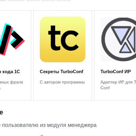
 кода 1С
Секреты TurboConf
TurboConf ИР
зных фрагм
С автором программы
Адаптер ИР для 
а
Conf
е
 пользователю из модуля менеджера