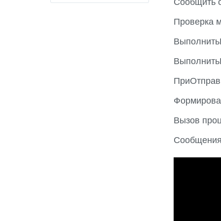
Сообщить 
Проверка 
Выполнить
Выполнить
ПриОтправ
Формирова
Вызов проц
Сообщения
P
r
e
v
i