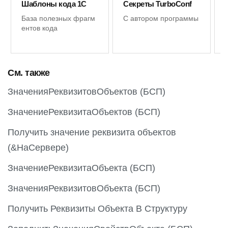
Шаблоны кода 1С
Секреты TurboConf
База полезных фрагм
С автором программы
ентов кода
См. также
ЗначенияРеквизитовОбъектов (БСП)
ЗначениеРеквизитаОбъектов (БСП)
Получить значение реквизита объектов
(&НаСервере)
ЗначениеРеквизитаОбъекта (БСП)
ЗначенияРеквизитовОбъекта (БСП)
Получить Реквизиты Объекта В Структуру