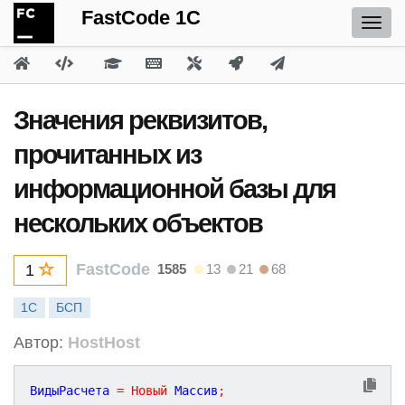
FastCode 1C
Значения реквизитов,
прочитанных из
информационной базы для
нескольких объектов
FastCode
1585
13
21
68
1
1С
БСП
Автор:
HostHost
ВидыРасчета 
=
Новый
 Массив
;