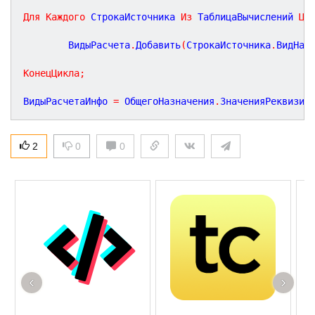
Для
Каждого
 СтрокаИсточника 
Из
 ТаблицаВычислений 
Ци
        ВидыРасчета
.
Добавить
(
СтрокаИсточника
.
ВидНач
КонецЦикла
;
ВидыРасчетаИнфо 
=
 ОбщегоНазначения
.
ЗначенияРеквизит
2
0
0
‹
›