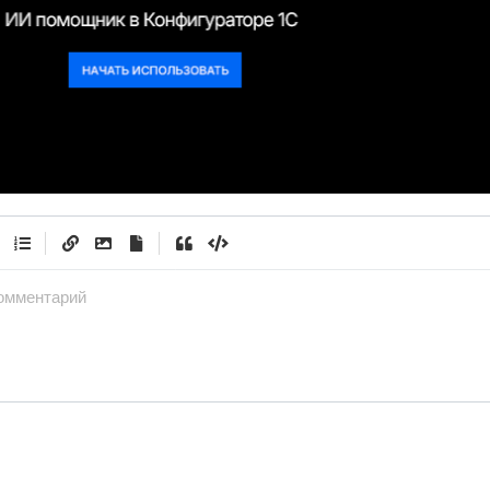
|
|
омментарий