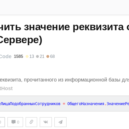
чить значение реквизита
Сервере)
Code
1585
13
21
68
еквизита, прочитанного из информационной базы для
tHost
еЛицаПодобранныхСотрудников 
=
 ОбщегоНазначения
.
ЗначениеР
0
0