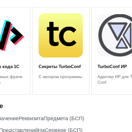
 кода 1С
Секреты TurboConf
TurboConf ИР
зных фрагм
С автором программы
Адаптер ИР для 
а
Conf
е
начениеРеквизитаПредмета (БСП)
ПредставленийНаСервере (БСП)