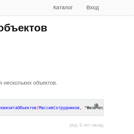
Каталог
Вход
 объектов
 нескольких объектов.
еквизитаОбъектов
(
МассивСотрудников
,
"ФизическоеЛицо"
)
;
ред. 6 лет назад