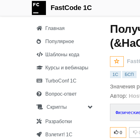
FastCode 1C
Полу
Главная
(&На
Популярное
Шаблоны кода
Fast
Курсы и вебинары
1С
БСП
TurboConf 1С
Значения р
Вопрос-ответ
Автор:
Hos
Скрипты
Физически
Разработки
0
Взлетит! 1С