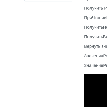
Получить Р
ПриЧтении
ПолучитьН
ПолучитьБ
Вернуть зн
ЗначенияР
ЗначениеР
P
r
e
v
i