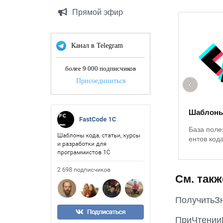
Прямой эфир
Канал в Telegram
более 9 000 подписчиков
Присоединиться
‹
Шаблоны
База поле
ентов код
См. такж
ПолучитьЗ
ПриЧтении