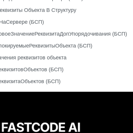
еквизиты Объекта В Структуру
НаСервере (БСП)
овоеЗначениеРеквизитаДопУпорядочивания (БСП)
локируемыеРеквизитыОбъекта (БСП)
ачения реквизитов объекта
еквизитовОбъектов (БСП)
еквизитаОбъектов (БСП)