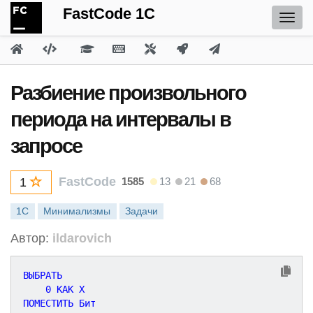
FastCode 1C
Разбиение произвольного
периода на интервалы в
запросе
FastCode
1585
13
21
68
1
1С
Минимализмы
Задачи
Автор:
ildarovich
ВЫБРАТЬ

0
 КАК Х

ПОМЕСТИТЬ Бит
