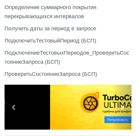
Определение суммарного покрытия
перекрывающихся интервалов
Получить даты за период в запросе
ПодключитьТестовыйПериод (БСП)
ПодключениеТестовыхПериодов_ПроверитьСос
тояниеЗапроса (БСП)
ПроверитьСостояниеЗапроса (БСП)
P
N
r
e
e
x
v
t
i
o