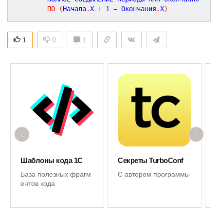
ПО
(
Начала
.
Х 
+
1
=
 Окончания
.
Х
)
1
0
1
‹
›
Шаблоны кода 1С
Секреты TurboConf
База полезных фрагм
С автором программы
ентов кода