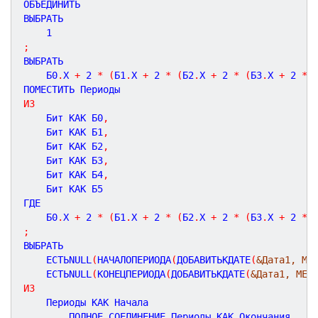
ОБЪЕДИНИТЬ

ВЫБРАТЬ

1
;
ВЫБРАТЬ

    Б
0
.
Х 
+
2
*
(
Б
1
.
Х 
+
2
*
(
Б
2
.
Х 
+
2
*
(
Б
3
.
Х 
+
2
*
ИЗ
    Бит КАК Б
0
,
    Бит КАК Б
1
,
    Бит КАК Б
2
,
    Бит КАК Б
3
,
    Бит КАК Б
4
,
    Бит КАК Б
5
ГДЕ

    Б
0
.
Х 
+
2
*
(
Б
1
.
Х 
+
2
*
(
Б
2
.
Х 
+
2
*
(
Б
3
.
Х 
+
2
*
;
ВЫБРАТЬ

    ЕСТЬNULL
(
НАЧАЛОПЕРИОДА
(
ДОБАВИТЬКДАТЕ
(
&Дата1, МЕ
    ЕСТЬNULL
(
КОНЕЦПЕРИОДА
(
ДОБАВИТЬКДАТЕ
(
&Дата1, МЕС
ИЗ
    Периоды КАК Начала

        ПОЛНОЕ СОЕДИНЕНИЕ Периоды КАК Окончания
