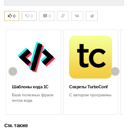
0
0
0
‹
›
Шаблоны кода 1С
Секреты TurboConf
База полезных фрагм
С автором программы
ентов кода
См. также