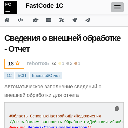
FastCode 1C
Сведения о внешней обработке
- Отчет
reborn85
72
1
2
1
18
1С
БСП
ВнешнийОтчет
Автоматическое заполнение сведений о
внешней обработки для отчета
#Область ОсновныеНастройкиДляПодключения
//не забываем заполнять Обработка->Действия->Свойст
Функция
ВернутьСтруктуруПараметров
(
)