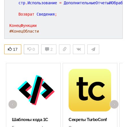
	стр
.
Использование 
=
 ДополнительныеОтчетыИОбрабо
Возврат
 Сведения
;
КонецФункции
#КонецОбласти
17
0
2
‹
›
Шаблоны кода 1С
Секреты TurboConf