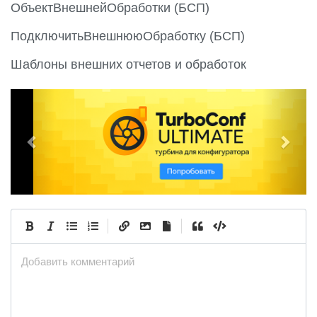
ОбъектВнешнейОбработки (БСП)
ПодключитьВнешнююОбработку (БСП)
Шаблоны внешних отчетов и обработок
P
N
r
e
e
x
v
t
i
o
u
|
|
s
Добавить комментарий