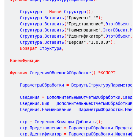
	Структура 
=
Новый
 Структура
(
)
;
	Структура
.
Вставить
(
"Документ"
,
""
)
;
	Структура
.
Вставить
(
"Представление"
,
ЭтотОбъект
.
М
	Структура
.
Вставить
(
"Наименование"
,
ЭтотОбъект
.
Ме
	Структура
.
Вставить
(
"Идентификатор"
,
ЭтотОбъект
.
М
	Структура
.
Вставить
(
"Версия"
,
"1.0.0.0"
)
;
Возврат
 Структура
;
КонецФункции
Функция
СведенияОВнешнейОбработке
(
)
ЭКСПОРТ
	ПараметрыОбработки 
=
 ВернутьСтруктуруПараметров
	Сведения 
=
 ДополнительныеОтчетыИОбработки
.
Сведе
	Сведения
.
Вид 
=
 ДополнительныеОтчетыИОбработкиКл
	Сведения
.
Наименование 
=
 ПараметрыОбработки
.
Наим
	стр 
=
 Сведения
.
Команды
.
Добавить
(
)
;
	стр
.
Представление 
=
 ПараметрыОбработки
.
Представ
	стр
.
Идентификатор 
=
 ПараметрыОбработки
.
Идентифи