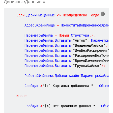
ДвоичныеДанные = ...
Если
 ДвоичныеДанные 
<
>
Неопределено
Тогда
		АдресВХранилище 
=
 ПоместитьВоВременноеХрани
		ПараметрыФайла 
=
Новый
 Структура
(
)
;
		ПараметрыФайла
.
Вставить
(
"Автор"
,
 ПараметрыС
		ПараметрыФайла
.
Вставить
(
"ВладелецФайлов"
,
 С
		ПараметрыФайла
.
Вставить
(
"ИмяБезРасширения"
,
		ПараметрыФайла
.
Вставить
(
"РасширениеБезТочки
		ПараметрыФайла
.
Вставить
(
"ВремяИзмененияУнив
		ПараметрыФайла
.
Вставить
(
"ГруппаФайлов"
)
;
		РаботаСФайлами
.
ДобавитьФайл
(
ПараметрыФайла
,
		Сообщить
(
"[+] Картинка добавлена "
+
 Объект
Иначе
		Сообщить
(
"[Х] Нет двоичных данных "
+
 Объек