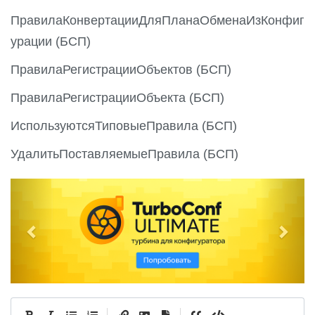
ПравилаКонвертацииДляПланаОбменаИзКонфиг
урации (БСП)
ПравилаРегистрацииОбъектов (БСП)
ПравилаРегистрацииОбъекта (БСП)
ИспользуютсяТиповыеПравила (БСП)
УдалитьПоставляемыеПравила (БСП)
P
N
r
e
e
x
v
t
i
o
u