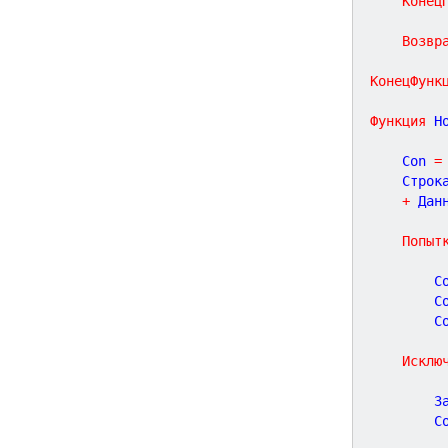
Конец
Возвр
КонецФунк
Функция
Н
	Con 
=
	Строк
+
 Дан
Попыт
		C
		C
		C
Исклю
	
		