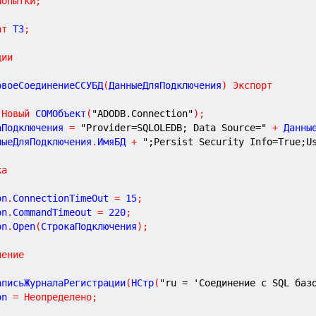
Попытки
;
ат
 ТЗ
;
ции
овоеСоединениеССУБД
(
ДанныеДляПодключения
)
Экспорт
Новый
 COMОбъект
(
"ADODB.Connection"
)
;
аПодключения 
=
"Provider=SQLOLEDB; Data Source="
+
 Данны
ныеДляПодключения
.
ИмяБД 
+
";Persist Security Info=True;U
ка
on
.
ConnectionTimeOut 
=
15
;
on
.
CommandTimeout 
=
220
;
on
.
Open
(
СтрокаПодключения
)
;
чение
	ЗаписьЖурналаРегистрации
(
НСтр
(
"ru = 'Соединение с SQL баз
Con 
=
Неопределено
;