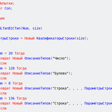
Попытки
;
ат
 Con
;
ции
QLТипВ1СТип
(
Num
,
size
)
етрыСтроки 
=
Новый
 КвалификаторыСтроки
(
size
)
;
Num 
=
20
Тогда
озврат
Новый
 ОписаниеТипов
(
"Число"
)
;
Если
Num 
=
128
Тогда
озврат
Новый
 ОписаниеТипов
(
"Булево"
)
;
Если
Num 
=
8
Тогда
озврат
Новый
 ОписаниеТипов
(
"Строка"
,
,
,
,
 ПараметрыСтро
Если
Num 
=
136
Тогда
озврат
Новый
 ОписаниеТипов
(
"Строка"
,
,
,
,
 ПараметрыСтро
Если