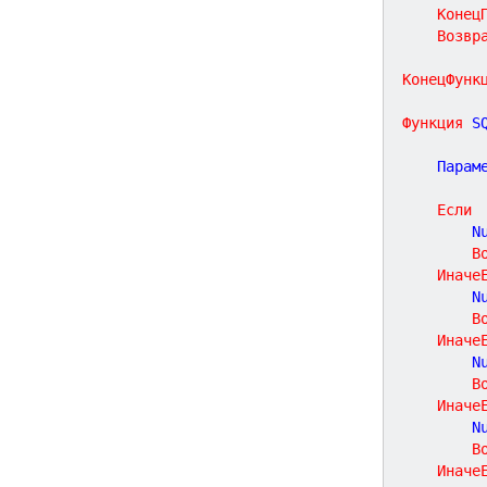
Конец
Возвр
КонецФунк
Функция
S
	Парам
Если
		
В
Иначе
		
В
Иначе
		
В
Иначе
		
В
Иначе