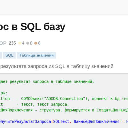
с в SQL базу
OP
235
4
8
6
SQL
Таблица значений
результата запроса из SQL в таблицу значений
щает результат запроса в таблице значений.
тры:
//  Connection	 - COMОбъект("ADODB.Connection"), коннект к бд
xt      - текст, текст запроса.
еДляПодключения - структура, формируется в СоздатьДанные
олучитьРезультатЗапроса
(
SQLText
,
ДанныеДляПодключения
=