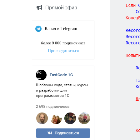
Если
 
Прямой эфир
		
Конец
Канал в Telegram
	Recor
	Recor
	Recor
более 9 000 подписчиков
Присоединиться
Попыт
		
		Т
		
Д
К