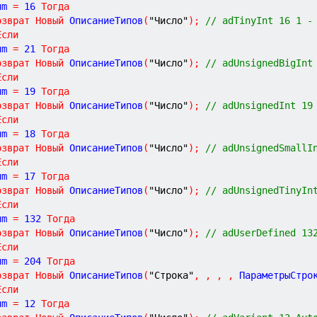
Num 
=
16
Тогда
озврат
Новый
 ОписаниеТипов
(
"Число"
)
;
// adTinyInt 16 1 -
Если
Num 
=
21
Тогда
озврат
Новый
 ОписаниеТипов
(
"Число"
)
;
// adUnsignedBigInt
Если
Num 
=
19
Тогда
озврат
Новый
 ОписаниеТипов
(
"Число"
)
;
// adUnsignedInt 19
Если
Num 
=
18
Тогда
озврат
Новый
 ОписаниеТипов
(
"Число"
)
;
// adUnsignedSmallI
Если
Num 
=
17
Тогда
озврат
Новый
 ОписаниеТипов
(
"Число"
)
;
// adUnsignedTinyIn
Если
Num 
=
132
Тогда
озврат
Новый
 ОписаниеТипов
(
"Число"
)
;
// adUserDefined 13
Если
Num 
=
204
Тогда
озврат
Новый
 ОписаниеТипов
(
"Строка"
,
,
,
,
 ПараметрыСтро
Если
Num 
=
12
Тогда