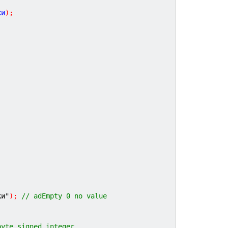
ки
)
;
ки"
)
;
// adEmpty 0 no value
byte signed integer