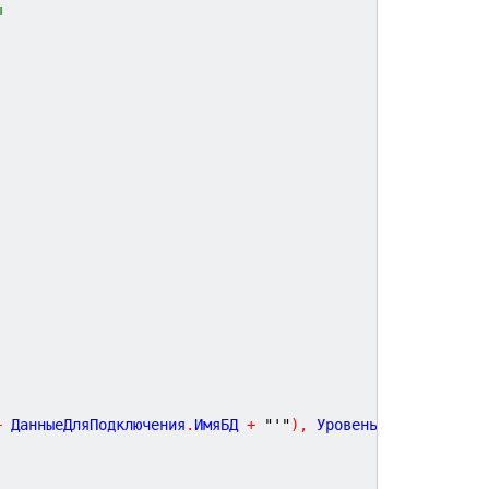
ы
+
 ДанныеДляПодключения
.
ИмяБД 
+
"'"
)
,
 УровеньЖурналаРегис