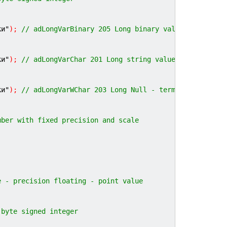
ки"
)
;
// adLongVarBinary 205 Long binary value
ки"
)
;
// adLongVarChar 201 Long string value
ки"
)
;
// adLongVarWChar 203 Long Null - terminates strin
mber with fixed precision and scale
e - precision floating - point value
 byte signed integer