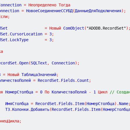
Connection 
=
Неопределено
Тогда
Connection 
=
 НовоеСоединениеССУБД
(
ДанныеДляПодключения
)
;
Если
;
dSet                
=
Новый
 ComObject
(
"ADODB.RecordSet"
)
dSet
.
CursorLocation 
=
3
;
dSet
.
LockType       
=
3
;
ка
RecordSet
.
Open
(
SQLText
,
 Connection
)
;
З 
=
Новый
 ТаблицаЗначений
;
КоличествоПолей 
=
 RecordSet
.
Fields
.
Count
;
ля
 НомерСтолбца 
=
0
По
 КоличествоПолей 
-
1
Цикл
// Созда
			ИмяСтолбца 
=
 RecordSet
.
Fields
.
Item
(
НомерСтолбца
)
.
Name
			ТЗ
.
Колонки
.
Добавить
(
RecordSet
.
Fields
.
Item
(
НомерСтолбц
онецЦикла
;