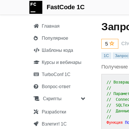
FastCode 1C
Запро
Главная
Популярное
Ch
5
Шаблоны кода
1С
Запрос
Курсы и вебинары
Получение 
TurboConf 1С
// Возвра
Вопрос-ответ
//
// Параме
Скрипты
//  SQLTe
//  Данны
Разработки
//
Функция
П
Взлетит! 1С