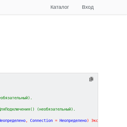
Каталог
Вход
 (необязательный).
ДляПодключения() (необязательный).
Неопределено
,
Connection
=
Неопределено
)
Экспорт