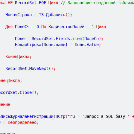
ока
НЕ
 RecordSet
.
EOF 
Цикл
// Заполнение созданной таблиц
			НоваяСтрока 
=
 ТЗ
.
Добавить
(
)
;
Для
 ПолеСч 
=
0
По
 КоличествоПолей 
-
1
Цикл
				Поле 
=
 RecordSet
.
Fields
.
item
(
ПолеСч
)
;
				НоваяСтрока[Поле
.
name] 
=
 Поле
.
Value
;
КонецЦикла
;
			RecordSet
.
MoveNext
(
)
;
онецЦикла
;
RecordSet
.
Close
(
)
;
чение
	ЗаписьЖурналаРегистрации
(
НСтр
(
"ru = 'Запрос в SQL базу "
З 
=
Неопределено
;