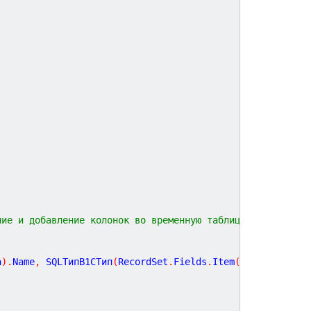
;
ние и добавление колонок во временную таблицу
;
а
)
.
Name
,
 SQLТипВ
1
СТип
(
RecordSet
.
Fields
.
Item
(
НомерСтолбца