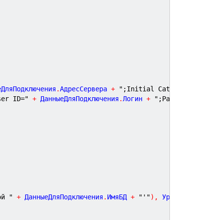
еДляПодключения
.
АдресСервера 
+
";Initial Catalog="
ser ID="
+
 ДанныеДляПодключения
.
Логин 
+
";Password="
+
 Д
ой "
+
 ДанныеДляПодключения
.
ИмяБД 
+
"'"
)
,
 УровеньЖурнала