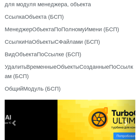
для модуля менеджера, объекта
СсылкаОбъекта (БСП)
МенеджерОбъектаПоПолномуИмени (БСП)
СсылкиНаОбъектыСФайлами (БСП)
ВидОбъектаПоСсылке (БСП)
УдалитьВременныеОбъектыСозданныеПоСсылк
ам (БСП)
ОбщийМодуль (БСП)
P
N
r
e
e
x
v
t
i