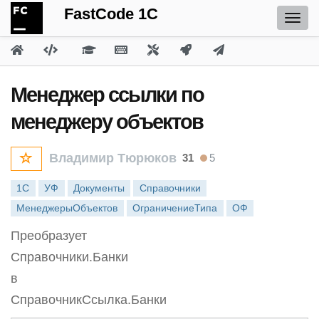
FastCode 1C
Менеджер ссылки по
менеджеру объектов
Владимир Тюрюков
31
5
1С
УФ
Документы
Справочники
МенеджерыОбъектов
ОграничениеТипа
ОФ
Преобразует
Справочники.Банки
в
СправочникСсылка.Банки