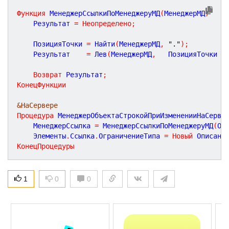
Функция
МенеджерСсылкиПоМенеджеруМД
(
МенеджерМД
)
    Результат 
=
Неопределено
;
    ПозицияТочки 
=
 Найти
(
МенеджерМД
,
"."
)
;
    Результат    
=
 Лев
(
МенеджерМД
,
   ПозицияТочки 
-
Возврат
 Результат
;
КонецФункции
&НаСервере
Процедура
МенеджерОбъектаСтрокойПриИзмененииНаСерве
    МенеджерСсылка 
=
 МенеджерСсылкиПоМенеджеруМД
(
Об
    Элементы
.
Ссылка
.
ОграничениеТипа 
=
Новый
 Описани
КонецПроцедуры
1
0
0