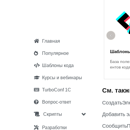
‹
Главная
Шаблоны
Популярное
База поле
Шаблоны кода
ентов код
Курсы и вебинары
См. такж
TurboConf 1С
Вопрос-ответ
СоздатьЭл
Добавить 
Скрипты
СообщитьП
Разработки