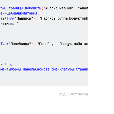
уры
.
Страницы
.
Добавить
(
"АнализПитания"
,
"Анализ питания"
)
раницаАнализПитания
;
ить
(
Тип
(
"Надпись"
)
,
"НадписьГруппаПродуктовПитания"
,
Ист
питания: "
;
(
Тип
(
"ПолеВвода"
)
,
"ПолеГруппаПродуктовПитания"
,
Истина
,
;
си 
+
5
;
ементыФормы
.
ПанельСвойствНоменклатуры
.
Страницы
.
Общее
;
ред. 5 лет назад