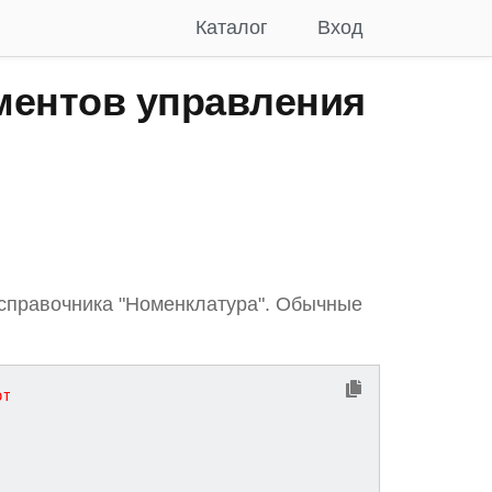
Каталог
Вход
ментов управления
 справочника "Номенклатура". Обычные
рт