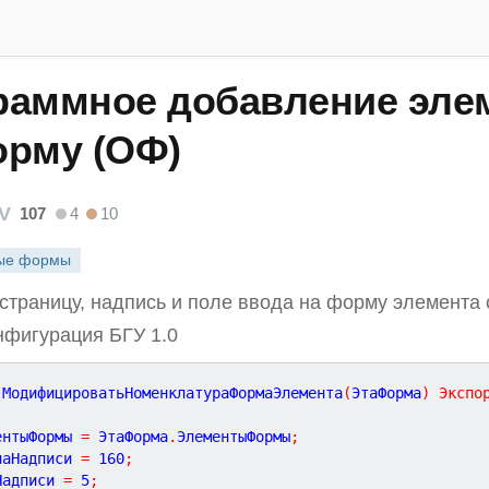
раммное добавление эле
орму (ОФ)
V
107
4
10
ые формы
страницу, надпись и поле ввода на форму элемента
фигурация БГУ 1.0
МодифицироватьНоменклатураФормаЭлемента
(
ЭтаФорма
)
Экспо
ентыФормы 
=
 ЭтаФорма
.
ЭлементыФормы
;
наНадписи 
=
160
;
Надписи 
=
5
;