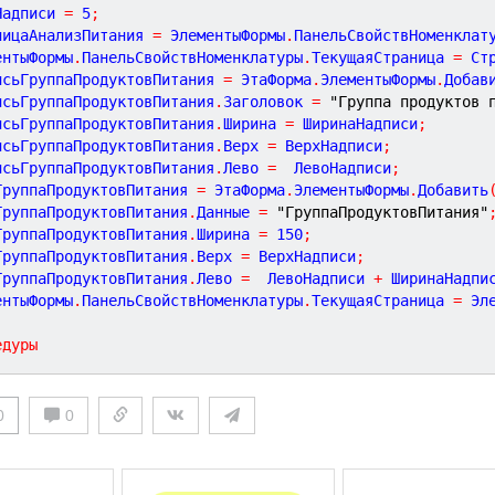
Надписи 
=
5
;
ницаАнализПитания 
=
 ЭлементыФормы
.
ПанельСвойствНоменклат
ентыФормы
.
ПанельСвойствНоменклатуры
.
ТекущаяСтраница 
=
 Ст
исьГруппаПродуктовПитания 
=
 ЭтаФорма
.
ЭлементыФормы
.
Добав
исьГруппаПродуктовПитания
.
Заголовок 
=
"Группа продуктов 
исьГруппаПродуктовПитания
.
Ширина 
=
 ШиринаНадписи
;
исьГруппаПродуктовПитания
.
Верх 
=
 ВерхНадписи
;
исьГруппаПродуктовПитания
.
Лево 
=
  ЛевоНадписи
;
ГруппаПродуктовПитания 
=
 ЭтаФорма
.
ЭлементыФормы
.
Добавить
ГруппаПродуктовПитания
.
Данные 
=
"ГруппаПродуктовПитания"
ГруппаПродуктовПитания
.
Ширина 
=
150
;
ГруппаПродуктовПитания
.
Верх 
=
 ВерхНадписи
;
ГруппаПродуктовПитания
.
Лево 
=
  ЛевоНадписи 
+
 ШиринаНадпи
ентыФормы
.
ПанельСвойствНоменклатуры
.
ТекущаяСтраница 
=
 Эл
едуры
0
0