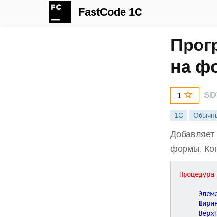
FastCode 1C
Прог
на ф
SD
1
1С
Обычн
Добавляет 
формы. Кон
Процедура
     Элем
     Шири
     Верх