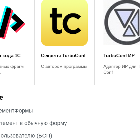
 кода 1С
Секреты TurboConf
TurboConf ИР
зных фрагм
С автором программы
Адаптер ИР для 
а
Conf
е
ементФормы
элемент в обычную форму
ользователю (БСП)