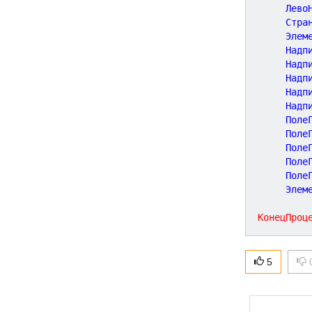
     Лево
     Стра
     Элем
     Надп
     Надп
     Надп
     Надп
     Надп
     Поле
     Поле
     Поле
     Поле
     Поле
     Элем
КонецПроц
5