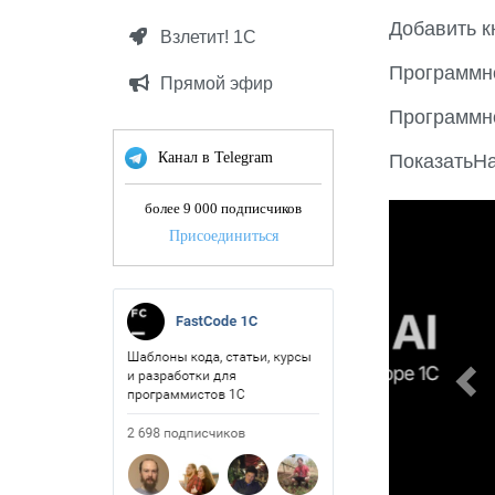
Добавить к
Взлетит! 1С
Программн
Прямой эфир
Программн
Канал в Telegram
ПоказатьНа
более 9 000 подписчиков
P
Присоединиться
r
e
v
i
o
u
s