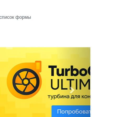
 список формы
N
e
x
t