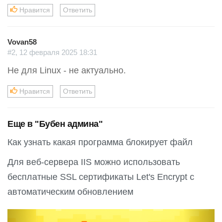
Нравится
Ответить
Vovan58
#2, 12 февраля 2025 18:31
Не для Linux - не актуально.
Нравится
Ответить
Еще в "Бубен админа"
Как узнать какая программа блокирует файл
Для веб-сервера IIS можно использовать
бесплатные SSL сертификаты Let's Encrypt с
автоматическим обновлением
P
N