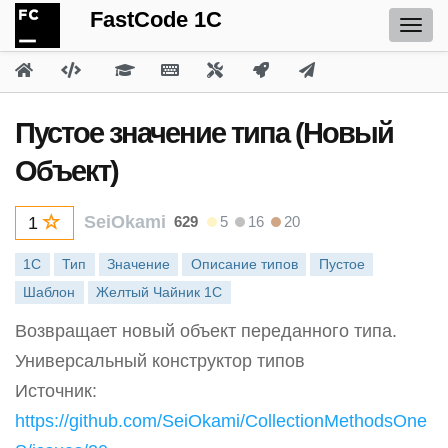
FastCode 1C
Пустое значение типа (Новый
Объект)
SeiOkami
629
5
16
20
1
1С
Тип
Значение
Описание типов
Пустое
Шаблон
Желтый Чайник 1С
Возвращает новый объект переданного типа.
Универсальный конструктор типов
Источник:
https://github.com/SeiOkami/CollectionMethodsOne