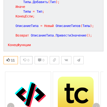
		Типы
.
Добавить
(
Тип
)
;
Иначе
		Типы 
=
 Тип
;
КонецЕсли
;
	ОписаниеТипа 
=
Новый
 ОписаниеТипов
(
Типы
)
;
Возврат
 ОписаниеТипа
.
ПривестиЗначение
(
)
;
КонецФункции
11
0
0
‹
›