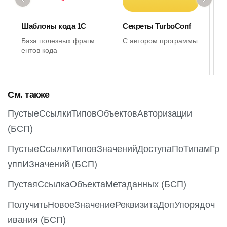
Шаблоны кода 1С
Секреты TurboConf
База полезных фрагм
С автором программы
ентов кода
См. также
ПустыеСсылкиТиповОбъектовАвторизации
(БСП)
ПустыеСсылкиТиповЗначенийДоступаПоТипамГр
уппИЗначений (БСП)
ПустаяСсылкаОбъектаМетаданных (БСП)
ПолучитьНовоеЗначениеРеквизитаДопУпорядоч
ивания (БСП)