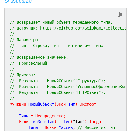
S/issues/20
// Возвращает новый объект переданного типа.
// Источник: https://github.com/SeiOkami/Collection
//  
// Параметры:
//  Тип - Строка, Тип - Тип или имя типа
// 
// Возвращаемое значение:
//  Произвольный
//
// Примеры:
// 	Результат = НовыйОбъект("Структура");
// 	Результат = НовыйОбъект("УсловноеОформлениеКомп
// 	Результат = НовыйОбъект("HTTPОтвет");
//
Функция
НовыйОбъект
(
Знач
Тип
)
Экспорт
	Типы 
=
Неопределено
;
Если
 ТипЗнч
(
Тип
)
=
 Тип
(
"Тип"
)
Тогда
		Типы 
=
Новый
 Массив
;
// Массив из Тип