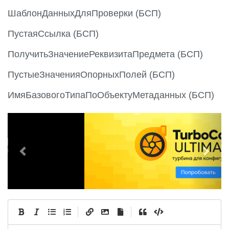
ШаблонДанныхДляПроверки (БСП)
ПустаяСсылка (БСП)
ПолучитьЗначениеРеквизитаПредмета (БСП)
ПустыеЗначенияОпорныхПолей (БСП)
ИмяБазовогоТипаПоОбъектуМетаданных (БСП)
P
N
r
e
e
x
v
t
i
o
u
|
|
s