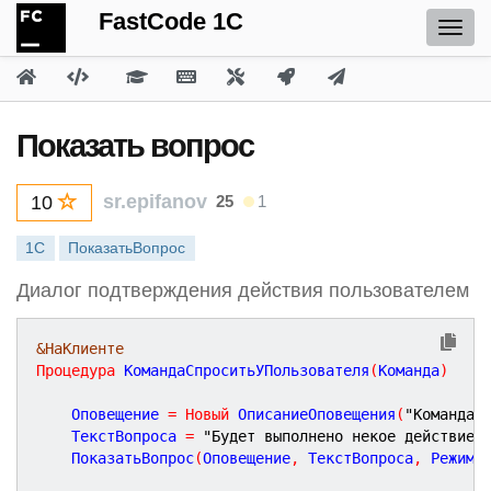
FastCode 1C
Показать вопрос
sr.epifanov
25
1
10
1С
ПоказатьВопрос
Диалог подтверждения действия пользователем
&НаКлиенте
Процедура
КомандаСпроситьУПользователя
(
Команда
)
	Оповещение 
=
Новый
 ОписаниеОповещения
(
"КомандаС
	ТекстВопроса 
=
"Будет выполнено некое действие.
	ПоказатьВопрос
(
Оповещение
,
 ТекстВопроса
,
 РежимД