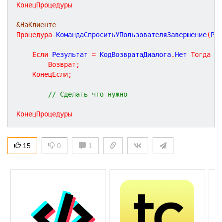
КонецПроцедуры
&НаКлиенте
Процедура
КомандаСпроситьУПользователяЗавершение
(
Ре
Если
 Результат 
=
 КодВозвратаДиалога
.
Нет 
Тогда
Возврат
;
КонецЕсли
;
// Сделать что нужно
КонецПроцедуры
15
0
1