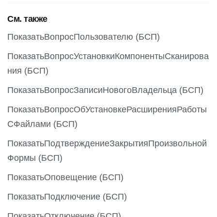
См. также
ПоказатьВопросПользователю (БСП)
ПоказатьВопросУстановкиКомпонентыСканирова
ния (БСП)
ПоказатьВопросЗаписиНовогоВладельца (БСП)
ПоказатьВопросОбУстановкеРасширенияРаботы
СФайлами (БСП)
ПоказатьПодтверждениеЗакрытияПроизвольной
Формы (БСП)
ПоказатьОповещение (БСП)
ПоказатьПодключение (БСП)
ПоказатьОтключение (БСП)