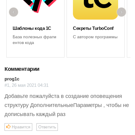
‹
›
Шаблоны кода 1С
Секреты TurboConf
База полезных фрагм
С автором программы
ентов кода
Комментарии
prog1c
#1, 26 мая 2021 04:31
Добавьте пожалуйста в создание оповещения
структуру ДополнительныеПараметры , чтобы не
дописывать каждый раз
Нравится
Ответить