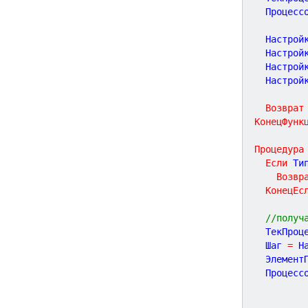
  Процесс
  Настрой
  Настрой
  Настрой
  Настрой
Возврат
КонецФунк
Процедура
Если
 Ти
Возвр
КонецЕс
//получ
  ТекПроц
  Шаг 
=
 Н
  Элемент
  Процесс