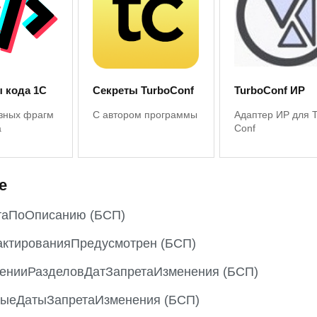
 кода 1С
Секреты TurboConf
TurboConf ИР
зных фрагм
С автором программы
Адаптер ИР для 
а
Conf
е
таПоОписанию (БСП)
актированияПредусмотрен (БСП)
енииРазделовДатЗапретаИзменения (БСП)
ныеДатыЗапретаИзменения (БСП)