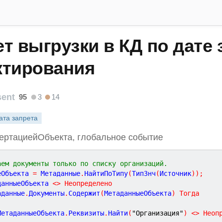
т выгрузки в КД по дате 
ктирования
sent
95
3
14
ата запрета
ертациейОбъекта, глобальное событие
аем документы только по списку организаций.
еОбъекта 
=
 Метаданные
.
НайтиПоТипу
(
ТипЗнч
(
Источник
)
)
;
данныеОбъекта 
<
>
Неопределено
аданные
.
Документы
.
Содержит
(
МетаданныеОбъекта
)
Тогда
МетаданныеОбъекта
.
Реквизиты
.
Найти
(
"Организация"
)
<
>
Неоп