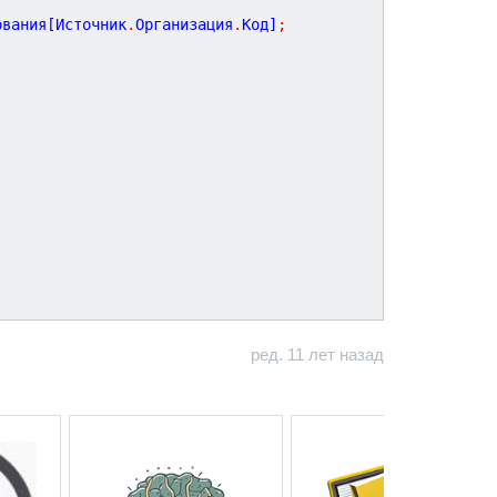
ования[Источник
.
Организация
.
Код]
;
ред. 11 лет назад