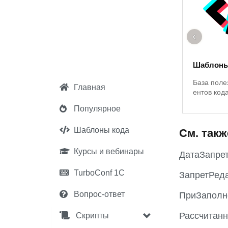
‹
Шаблоны
База поле
Главная
ентов код
Популярное
Шаблоны кода
См. такж
Курсы и вебинары
ДатаЗапре
TurboConf 1С
ЗапретРед
Вопрос-ответ
ПриЗаполн
Рассчитан
Скрипты