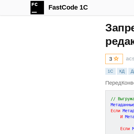
FastCode 1C
Запре
реда
ac
3
1С
КД
Д
ПередКонв
// Выгруж
Метаданны
Если
 Мета
И
 Мет
Если
 