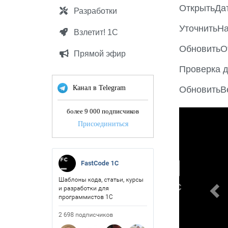
ОткрытьДа
Разработки
УточнитьН
Взлетит! 1С
ОбновитьО
Прямой эфир
Проверка д
Канал в Telegram
ОбновитьВ
более 9 000 подписчиков
P
Присоединиться
r
e
v
i
o
u
s