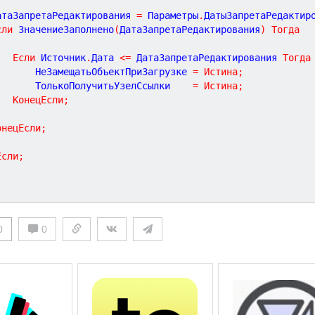
	ДатаЗапретаРедактирования 
=
 Параметры
.
ДатыЗапретаРедактир
сли
 ЗначениеЗаполнено
(
ДатаЗапретаРедактирования
)
Тогда
Если
 Источник
.
Дата 
<
=
 ДатаЗапретаРедактирования 
Тогда
				НеЗамещатьОбъектПриЗагрузке 
=
Истина
;
				ТолькоПолучитьУзелСсылки    
=
Истина
;
КонецЕсли
;
онецЕсли
;
Если
;
;
0
0