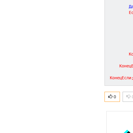
	
Е
К
Конец
КонецЕсли
0