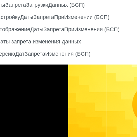
тыЗапретаЗагрузкиДанных (БСП)
астройкуДатыЗапретаПриИзменении (БСП)
тображениеДатыЗапретаПриИзменении (БСП)
аты запрета изменения данных
ерсиюДатЗапретаИзменения (БСП)