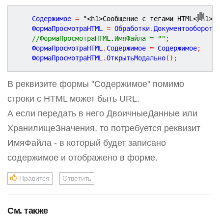
	Содержимое 
=
"<h1>Сообщение с тегами HTML</h1>"
	ФормаПросмотраHTML 
=
 Обработки
.
ДокументооборотС
//ФормаПросмотраHTML.ИмяФайла = "";
	ФормаПросмотраHTML
.
Содержимое 
=
 Содержимое
;
	ФормаПросмотраHTML
.
ОткрытьМодально
(
)
;
В реквизите формы "Содержимое" помимо
строки с HTML может быть URL.
А если передать в него ДвоичныеДанные или
ХранилищеЗначения, то потребуется реквизит
ИмяФайла - в который будет записано
содержимое и отображено в форме.
Нравится
Ответить
См. также