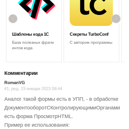
‹
›
Шаблоны кода 1С
Секреты TurboConf
База полезных фрагм
С автором программы
ентов кода
Комментарии
RomanVG
#1, ред. 19 января 2023 08:44
Аналог такой формы есть в УПП, - в обработке
ДокументооборотСКонтролирующимиОрганами
есть форма ПросмотрHTML.
Пример ее использования: