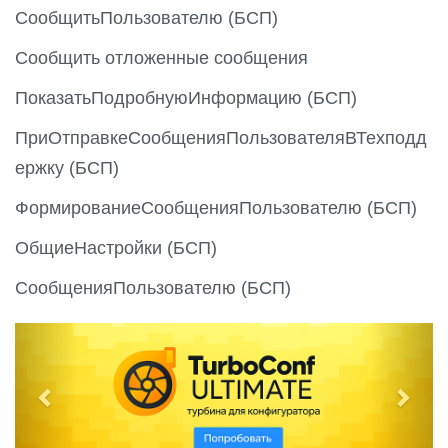
СообщитьПользователю (БСП)
Сообщить отложенные сообщения
ПоказатьПодробнуюИнформацию (БСП)
ПриОтправкеСообщенияПользователяВТехподд
ержку (БСП)
ФормированиеСообщенияПользователю (БСП)
ОбщиеНастройки (БСП)
СообщенияПользователю (БСП)
P
N
r
e
e
x
v
t
i