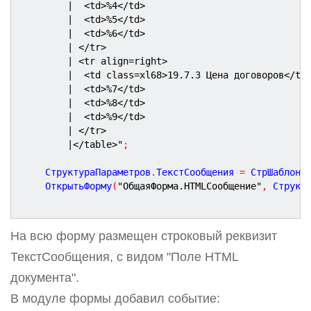
|  <td>%4</td>
|  <td>%5</td>
|  <td>%6</td>
| </tr>
| <tr align=right>
|  <td class=xl68>19.7.3 Цена договоров</td
|  <td>%7</td>
|  <td>%8</td>
|  <td>%9</td>
| </tr>
|</table>"
;
	СтруктураПараметров
.
ТекстСообщения 
=
 СтрШаблон
(
	ОткрытьФорму
(
"ОбщаяФорма.HTMLСообщение"
,
 Структ
На всю форму размещен строковый реквизит
ТекстСообщения, с видом "Поле HTML
документа".
В модуле формы добавил событие: