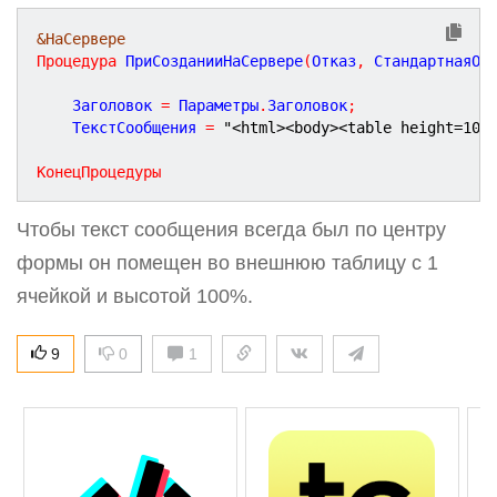
&НаСервере
Процедура
ПриСозданииНаСервере
(
Отказ
,
СтандартнаяОб
	Заголовок 
=
 Параметры
.
Заголовок
;
	ТекстСообщения 
=
"<html><body><table height=100
КонецПроцедуры
Чтобы текст сообщения всегда был по центру
формы он помещен во внешнюю таблицу с 1
ячейкой и высотой 100%.
9
0
1