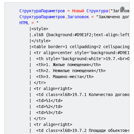
	СтруктураПараметров 
=
Новый
 Структура
(
"Заголово
	СтруктураПараметров
.
Заголовок 
=
"Заключено дого
	HTML 
=
"
|<style>
|.xl68 {background:#D9E1F2;text-align:left;
|</style>
|<table border=1 cellpadding=2 cellspacing=
| <tr align=center style='background:#D9E1F
|  <th style='background:white'>19.7.<br>О 
|  <th>1. Жилые помещения</th>
|  <th>2. Нежилые помещения</th>
|  <th>3. Машино-места</th>
| </tr>
| <tr align=right>
|  <td class=xl68>19.7.1 Количество договор
|  <td>%1</td>
|  <td>%2</td>
|  <td>%3</td>
| </tr>
| <tr align=right>
|  <td class=xl68>19.7.2 Площади объектов</