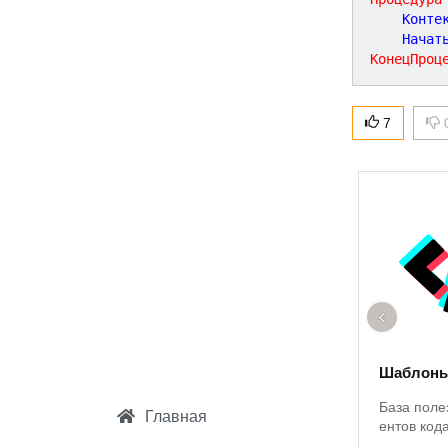
	Конте
	Нача
КонецПроц
7
‹
Шаблоны
База поле
Главная
ентов код