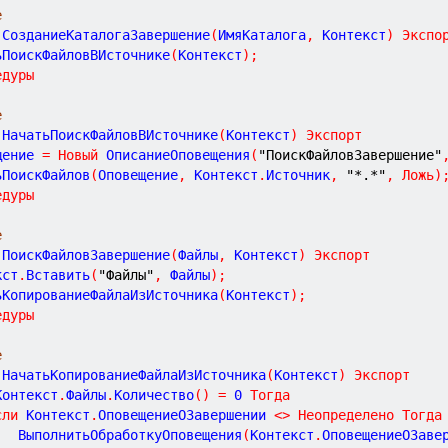
е
СозданиеКаталогаЗавершение
(
ИмяКаталога
,
Контекст
)
Экспо
ьПоискФайловВИсточнике
(
Контекст
)
;
едуры
е
НачатьПоискФайловВИсточнике
(
Контекст
)
Экспорт
щение 
=
Новый
 ОписаниеОповещения
(
"ПоискФайловЗавершение"
ьПоискФайлов
(
Оповещение
,
 Контекст
.
Источник
,
"*.*"
,
Ложь
)
едуры
е
ПоискФайловЗавершение
(
Файлы
,
Контекст
)
Экспорт
кст
.
Вставить
(
"Файлы"
,
 Файлы
)
;
тьКопированиеФайлаИзИсточника
(
Контекст
)
;
едуры
е
НачатьКопированиеФайлаИзИсточника
(
Контекст
)
Экспорт
Контекст
.
Файлы
.
Количество
(
)
=
0
Тогда
сли
 Контекст
.
ОповещениеОЗавершении 
<
>
Неопределено
Тогда
			ВыполнитьОбработкуОповещения
(
Контекст
.
ОповещениеОЗаве