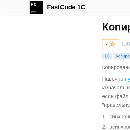
FastCode 1C
Копи
Lit
4
1С
Копиро
Копировани
Навеяно
п
Изначально
если файл 
"правильну
синхрон
асинхро