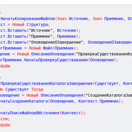
е
НачатьКопированиеФайлов
(
Знач
Источник
,
Знач
Приемник
,
О
кст 
=
Новый
 Структура
;
кст
.
Вставить
(
"Источник"
,
 Источник
)
;
кст
.
Вставить
(
"Приемник"
,
 Приемник
)
;
кст
.
Вставить
(
"ОповещениеОЗавершении"
,
 ОповещениеОЗаверше
огПриемник 
=
Новый
 Файл
(
Приемник
)
;
щение 
=
Новый
 ОписаниеОповещения
(
"ПроверкаСуществованияК
огПриемник
.
НачатьПроверкуСуществования
(
Оповещение
)
;
едуры
е
ПроверкаСуществованияКаталогаЗавершение
(
Существует
,
Кон
Не
 Существует 
Тогда
Оповещение 
=
Новый
 ОписаниеОповещения
(
"СозданиеКаталогаЗа
	НачатьСозданиеКаталога
(
Оповещение
,
 Контекст
.
Приемник
)
;
	НачатьПоискФайловВИсточнике
(
Контекст
)
;
Если
;
едуры