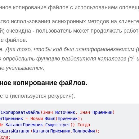
нное копирование файлов с использованием оповещ
во использования асинхронных методов на клиенте (
) очевидна - пользователь может продолжать работ
ие файлов.
. Для того, чтобы код был платформонезависим (р
 определить функцию разделителя каталогов ("/" ил
не учитывается.
ное копирование файлов.
сто (используется рекурсия).
СкопироватьФайлы
(
Знач
Источник
,
Знач
Приемник
)
огПриемник 
=
Новый
 Файл
(
Приемник
)
;
Не
 КаталогПриемник
.
Существует
(
)
Тогда
СоздатьКаталог
(
КаталогПриемник
.
ПолноеИмя
)
;
Если
;