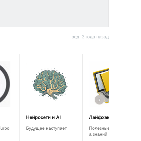
ред. 3 года назад
›
Нейросети и AI
Лайфхаки 1С
Turbo
Будущее наступает
Полезные советы, баз
а знаний