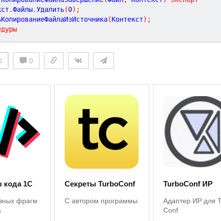
кст
.
Файлы
.
Удалить
(
0
)
;
тьКопированиеФайлаИзИсточника
(
Контекст
)
;
едуры
0
0
 кода 1С
Секреты TurboConf
TurboConf ИР
зных фрагм
С автором программы
Адаптер ИР для 
а
Conf