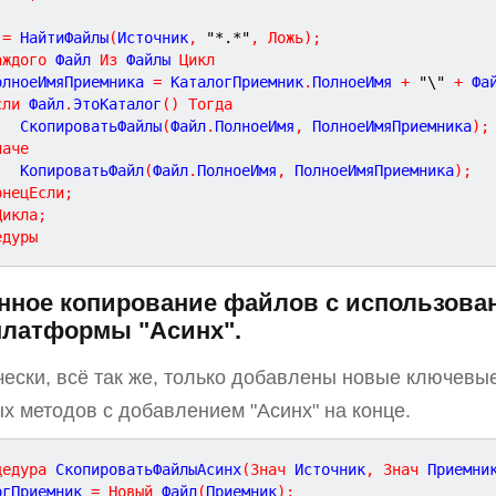
 
=
 НайтиФайлы
(
Источник
,
"*.*"
,
Ложь
)
;
аждого
 Файл 
Из
 Файлы 
Цикл
ПолноеИмяПриемника 
=
 КаталогПриемник
.
ПолноеИмя 
+
"\"
+
 Фа
сли
 Файл
.
ЭтоКаталог
(
)
Тогда
			СкопироватьФайлы
(
Файл
.
ПолноеИмя
,
 ПолноеИмяПриемника
)
;
наче
			КопироватьФайл
(
Файл
.
ПолноеИмя
,
 ПолноеИмяПриемника
)
;
онецЕсли
;
Цикла
;
едуры
нное копирование файлов с использова
платформы "Асинх".
ически, всё так же, только добавлены новые ключевые
х методов с добавлением "Асинх" на конце.
цедура
СкопироватьФайлыАсинх
(
Знач
Источник
,
Знач
Приемни
огПриемник 
=
Новый
 Файл
(
Приемник
)
;