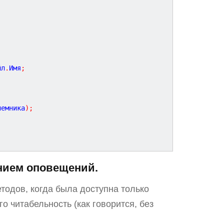
йл
.
Имя
;
иемника
)
;
нием оповещений.
тодов, когда была доступна только
о читабельность (как говорится, без