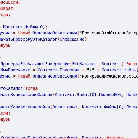
онецЕсли
;
озврат
;
Если
;
=
 Контекст
.
Файлы[
0
]
;
щение 
=
Новый
 ОписаниеОповещения
(
"ПроверкаЭтоКаталогЗаве
НачатьПроверкуЭтоКаталог
(
Оповещение
)
;
едуры
е
ПроверкаЭтоКаталогЗавершение
(
ЭтоКаталог
,
Контекст
)
Эксп
еИмяПриемника 
=
 Контекст
.
Приемник 
+
"\"
+
 Контекст
.
Файлы
щение 
=
Новый
 ОписаниеОповещения
(
"КопированиеФайлаЗаверш
ЭтоКаталог 
Тогда
	НачатьКопированиеФайлов
(
Контекст
.
Файлы[
0
]
.
ПолноеИмя
,
 Полн
	НачатьКопированиеФайла
(
Оповещение
,
 Контекст
.
Файлы[
0
]
.
Полн
Если
;
едуры
е
КопированиеФайлаЗавершение
(
Файл
,
Контекст
)
Экспорт