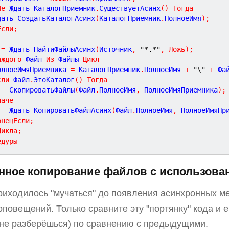
Не
 Ждать КаталогПриемник
.
СуществуетАсинх
(
)
Тогда
	Ждать СоздатьКаталогАсинх
(
КаталогПриемник
.
ПолноеИмя
)
;
Если
;
 
=
 Ждать НайтиФайлыАсинх
(
Источник
,
"*.*"
,
Ложь
)
;
аждого
 Файл 
Из
 Файлы 
Цикл
ПолноеИмяПриемника 
=
 КаталогПриемник
.
ПолноеИмя 
+
"\"
+
 Фа
сли
 Файл
.
ЭтоКаталог
(
)
Тогда
			СкопироватьФайлы
(
Файл
.
ПолноеИмя
,
 ПолноеИмяПриемника
)
;
наче
			Ждать КопироватьФайлАсинх
(
Файл
.
ПолноеИмя
,
 ПолноеИмяПр
онецЕсли
;
Цикла
;
едуры
нное копирование файлов с использова
приходилось "мучаться" до появления асинхронных ме
оповещений. Только сравните эту "портянку" кода и ег
не разберёшься) по сравнению с предыдущими.