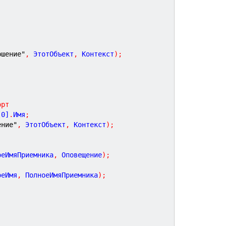
ршение"
,
 ЭтотОбъект
,
 Контекст
)
;
орт
[
0
]
.
Имя
;
ение"
,
 ЭтотОбъект
,
 Контекст
)
;
оеИмяПриемника
,
 Оповещение
)
;
оеИмя
,
 ПолноеИмяПриемника
)
;