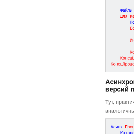
	Файлы
Для
к
		
Е
И
К
Конец
КонецПроц
Асинхро
версий 
Тут, практ
аналогичны
Асинх 
Про
	Катал