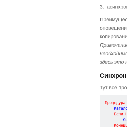
асинхро
Преимущест
оповещений
копирован
Примечание
необходимо
здесь это 
Синхрон
Тут всё про
Процедура
	Катал
Если
		
Конец