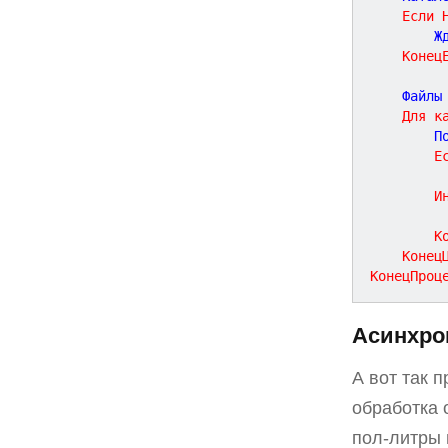
Если
	
Конец
	Файлы
Для
к
		
Е
И
К
Конец
КонецПроц
Асинхро
А вот так 
обработка 
пол-литры 