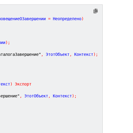
повещениеОЗавершении
=
Неопределено
)
нии
)
;
аталогаЗавершение"
,
 ЭтотОбъект
,
 Контекст
)
;
текст
)
Экспорт
вершение"
,
 ЭтотОбъект
,
 Контекст
)
;