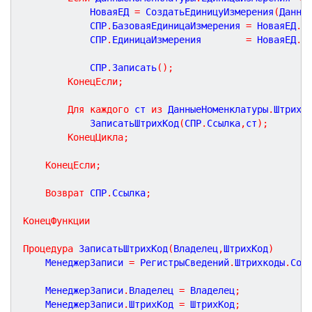
			НоваяЕД 
=
 СоздатьЕдиницуИзмерения
(
Данны
			СПР
.
БазоваяЕдиницаИзмерения 
=
 НоваяЕД
.
Н
			СПР
.
ЕдиницаИзмерения 		
=
 НоваяЕД
.
С
			СПР
.
Записать
(
)
;
КонецЕсли
;
Для
каждого
 ст 
из
 ДанныеНоменклатуры
.
ШтрихК
			ЗаписатьШтрихКод
(
СПР
.
Ссылка
,
ст
)
;
КонецЦикла
;
КонецЕсли
;
Возврат
 СПР
.
Ссылка
;
КонецФункции
Процедура
ЗаписатьШтрихКод
(
Владелец
,
ШтрихКод
)
	МенеджерЗаписи 
=
 РегистрыСведений
.
Штрихкоды
.
Соз
	МенеджерЗаписи
.
Владелец 
=
 Владелец
;
	МенеджерЗаписи
.
ШтрихКод 
=
 ШтрихКод
;