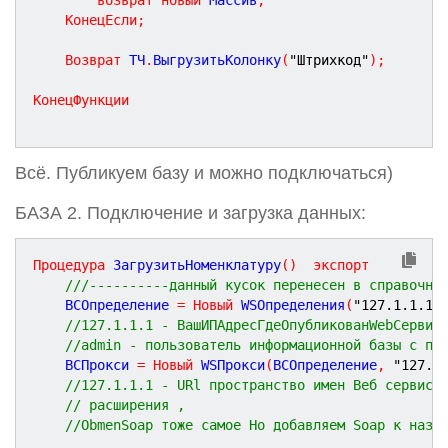
возврат
новый
 Массив
;
КонецЕсли
;
Возврат
 ТЧ
.
ВыгрузитьКолонку
(
"Штрихкод"
)
;
КонецФункции
Всё. Публикуем базу и можно подключаться)
БАЗА 2. Подключение и загрузка данных:
Процедура
ЗагрузитьНоменклатуру
(
)
экспорт
///----------данный кусок перенесен в справочни
	ВСОпределение 
=
Новый
 WSОпределения
(
"127.1.1.1/
//127.1.1.1 - ВашИПАдресГдеОпубликованWebСервис
//admin - пользователь информационной базы с по
	ВСПрокси 
=
Новый
 WSПрокси
(
ВСОпределение
,
"127.1
//127.1.1.1 - URl пространство имен Веб сервиса
// расширения ,
//ObmenSoap тоже самое Но добавляем Soap к назв