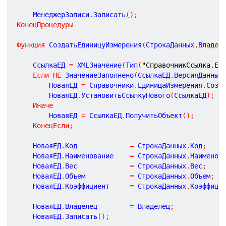
	МенеджерЗаписи
.
Записать
(
)
;
КонецПроцедуры
Функция
СоздатьЕдиницуИзмерения
(
СтрокаДанных
,
Владел
	СсылкаЕД 
=
 XMLЗначение
(
Тип
(
"СправочникСсылка.Ед
Если
НЕ
 ЗначениеЗаполнено
(
СсылкаЕД
.
ВерсияДанных
		НоваяЕД 
=
 Справочники
.
ЕдиницаИзмерения
.
Созд
		НоваяЕД
.
УстановитьСсылкуНового
(
СсылкаЕД
)
;
Иначе
		НоваяЕД 
=
 СсылкаЕД
.
ПолучитьОбъект
(
)
;
КонецЕсли
;
	НоваяЕД
.
Код 			
=
 СтрокаДанных
.
Код
;
	НоваяЕД
.
Наименование   	
=
 СтрокаДанных
.
Наименов
	НоваяЕД
.
Вес             
=
 СтрокаДанных
.
Вес
;
	НоваяЕД
.
Объем           
=
 СтрокаДанных
.
Объем
;
	НоваяЕД
.
Коэффициент     
=
 СтрокаДанных
.
Коэффици
	НоваяЕД
.
Владелец 		
=
 Владелец
;
	НоваяЕД
.
Записать
(
)
;