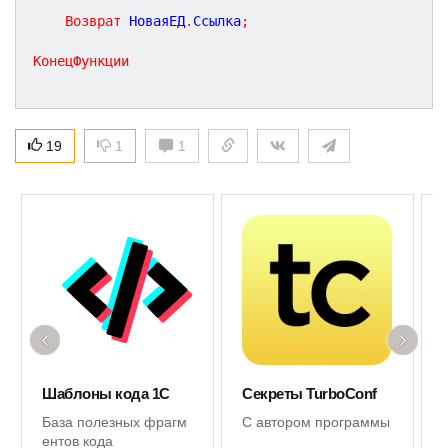
Возврат
 НоваяЕД
.
Ссылка
;
КонецФункции
19
1
1
‹
›
Шаблоны кода 1С
Секреты TurboConf
База полезных фрагм
С автором программы
ентов кода