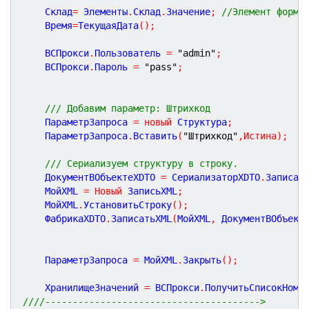
	Склад
=
 Элементы
.
Склад
.
Значение
;
//Элемент формы
	Время
=
ТекущаяДата
(
)
;
	ВСПрокси
.
Пользователь 
=
"admin"
;
	ВСПрокси
.
Пароль 
=
"pass"
;
/// Добавим параметр: Штрихкод	
	ПараметрЗапроса 
=
новый
 Структура
;
	ПараметрЗапроса
.
Вставить
(
"Штрихкод"
,
Истина
)
;
/// Сериализуем структуру в строку.
	ДокументВОбъектеXDTO 
=
 СериализаторXDTO
.
Записат
	МойXML 
=
Новый
 ЗаписьXML
;
	МойXML
.
УстановитьСтроку
(
)
;
	ФабрикаXDTO
.
ЗаписатьXML
(
МойXML
,
 ДокументВОбъект
	ПараметрЗапроса 
=
 МойXML
.
Закрыть
(
)
;
	ХранилищеЗначений 
=
 ВСПрокси
.
ПолучитьСписокНоме
////--------------------------------------->	 