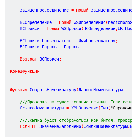
	ЗащищенноеСоединение 
=
Новый
 ЗащищенноеСоединен
	ВСОпределение 
=
Новый
 WSОпределения
(
Местоположе
	ВСПрокси 
=
Новый
 WSПрокси
(
ВСОпределение
,
URIПрос
	ВСПрокси
.
Пользователь 
=
 ИмяПользователя
;
	ВСПрокси
.
Пароль 
=
 Пароль
;
Возврат
 ВСПрокси
;
КонецФункции
Функция
СоздатьНоменклатуру
(
ДанныеНоменклатуры
)
///Проверка на существование ссылки. Если ссылк
	СсылкаНоменклатуры 
=
 XMLЗначение
(
Тип
(
"Справочни
///Ссылка будет отображаться как битая, проверя
Если
НЕ
 ЗначениеЗаполнено
(
СсылкаНоменклатуры
.
Ве