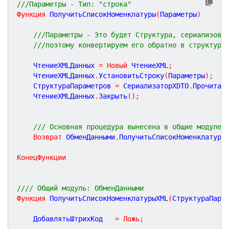
///Параметры - Тип: "строка"
Функция
ПолучитьСписокНоменклатуры
(
Параметры
)
///Параметры - Это будет Структура, сериализова
///поэтому конвертируем его обратно в структуру
	ЧтениеXMLДанных 
=
Новый
 ЧтениеXML
;
	ЧтениеXMLДанных
.
УстановитьСтроку
(
Параметры
)
;
	СтруктураПараметров 
=
 СериализаторXDTO
.
Прочитат
	ЧтениеXMLДанных
.
Закрыть
(
)
;
/// Основная процедура вынесена в общие модуле,
Возврат
 ОбменДанными
.
ПолучитьСписокНоменклатуры
КонецФункции
//// Общий модуль: ОбменДанными
Функция
ПолучитьСписокНоменклатурыXML
(
СтруктураПара
	ДобавлятьШтрихКод 	
=
Ложь
;