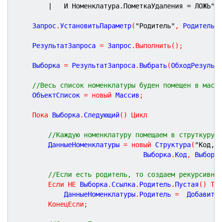
|	И Номенклатура.ПометкаУдаления = ЛОЖЬ"
;
	Запрос
.
УстановитьПараметр
(
"Родитель"
,
 Родитель
)
	РезультатЗапроса 
=
 Запрос
.
Выполнить
(
)
;
	Выборка 
=
 РезультатЗапроса
.
Выбрать
(
ОбходРезульт
//Весь список номенклатуры буден помещен в масс
	ОбъектСписок 
=
новый
 Массив
;
Пока
 Выборка
.
Следующий
(
)
Цикл
//Каждую номенклатуру помещаем в струткуру
		ДанныеНоменклатуры 
=
новый
 Структура
(
"Код, 
		 						Выборка
.
Код
,
 Выборк
//Если есть родитель, то создаем рекурсивно
Если
НЕ
 Выборка
.
Ссылка
.
Родитель
.
Пустая
(
)
То
			ДанныеНоменклатуры
.
Родитель 
=
  Добавить
КонецЕсли
;