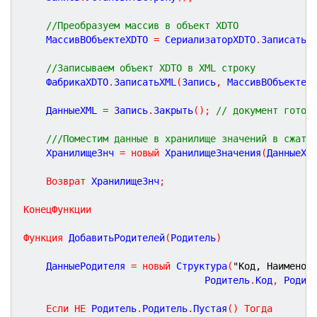
//Преобразуем массив в объект XDTO
	МассивВОбъектеXDTO 
=
 СериализаторXDTO
.
ЗаписатьX
//Записываем объект XDTO в XML строку
	ФабрикаXDTO
.
ЗаписатьXML
(
Запись
,
 МассивВОбъектеX
	ДанныеXML 
=
 Запись
.
Закрыть
(
)
;
// документ готов
///Поместим данные в хранилище значений в сжато
	ХранилищеЗнч 
=
новый
 ХранилищеЗначения
(
ДанныеXM
Возврат
 ХранилищеЗнч
;
КонецФункции
Функция
ДобавитьРодителей
(
Родитель
)
	ДанныеРодителя 
=
новый
 Структура
(
"Код, Наименов
		 						Родитель
.
Код
,
 Родит
Если
НЕ
 Родитель
.
Родитель
.
Пустая
(
)
Тогда