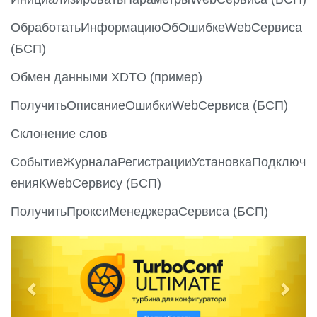
ОбработатьИнформациюОбОшибкеWebСервиса
(БСП)
Обмен данными XDTO (пример)
ПолучитьОписаниеОшибкиWebСервиса (БСП)
Склонение слов
СобытиеЖурналаРегистрацииУстановкаПодключ
енияКWebСервису (БСП)
ПолучитьПроксиМенеджераСервиса (БСП)
P
N
r
e
e
x
v
t