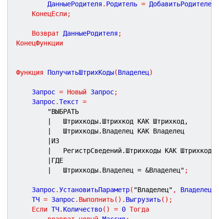
		ДанныеРодителя
.
Родитель 
=
 ДобавитьРодителей
КонецЕсли
;
Возврат
 ДанныеРодителя
;
КонецФункции
Функция
ПолучитьШтрихКоды
(
Владелец
)
	Запрос 
=
Новый
 Запрос
;
	Запрос
.
Текст 
=
"ВЫБРАТЬ
|	Штрихкоды.Штрихкод КАК Штрихкод,
|	Штрихкоды.Владелец КАК Владелец
|ИЗ
|	РегистрСведений.Штрихкоды КАК Штрихкоды
|ГДЕ
|	Штрихкоды.Владелец = &Владелец"
;
	Запрос
.
УстановитьПараметр
(
"Владелец"
,
 Владелец
)
	ТЧ 
=
 Запрос
.
Выполнить
(
)
.
Выгрузить
(
)
;
Если
 ТЧ
.
Количество
(
)
=
0
Тогда