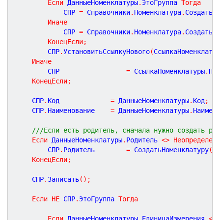
Если
 ДанныеНоменклатуры
.
ЭтоГруппа 
Тогда
			СПР 
=
 Справочники
.
Номенклатура
.
СоздатьГ
Иначе
			СПР 
=
 Справочники
.
Номенклатура
.
СоздатьЭ
КонецЕсли
;
		СПР
.
УстановитьСсылкуНового
(
СсылкаНоменклату
Иначе
		СПР 				
=
 СсылкаНоменклатуры
.
По
КонецЕсли
;
	СПР
.
Код 			
=
 ДанныеНоменклатуры
.
Код
;
	СПР
.
Наименование 	
=
 ДанныеНоменклатуры
.
Наимен
///Если есть родитель, сначала нужно создать ро
Если
 ДанныеНоменклатуры
.
Родитель 
<
>
Неопределен
		СПР
.
Родитель 		
=
 СоздатьНоменклатуру
(
Д
КонецЕсли
;
	СПР
.
Записать
(
)
;
Если
НЕ
 СПР
.
ЭтоГруппа 
Тогда
Если
 ДанныеНоменклатуры
.
ЕдиницаИзмерения 
<
>