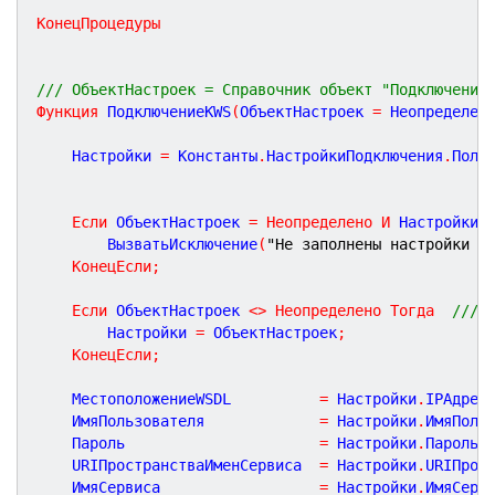
КонецПроцедуры
/// ОбъектНастроек = Справочник объект "Подключение
Функция
ПодключениеКWS
(
ОбъектНастроек
=
Неопределен
	Настройки 
=
 Константы
.
НастройкиПодключения
.
Полу
Если
 ОбъектНастроек 
=
Неопределено
И
 Настройки
.
		ВызватьИсключение
(
"Не заполнены настройки п
КонецЕсли
;
Если
 ОбъектНастроек 
<
>
Неопределено
Тогда
///Д
		Настройки 
=
 ОбъектНастроек
;
КонецЕсли
;
	МестоположениеWSDL 			
=
 Настройки
.
IPАдрес
	ИмяПользователя 			
=
 Настройки
.
ИмяПоль
	Пароль						
=
 Настройки
.
Пароль
;
	URIПространстваИменСервиса 	
=
 Настройки
.
URIПрос
	ИмяСервиса					
=
 Настройки
.
ИмяСерв