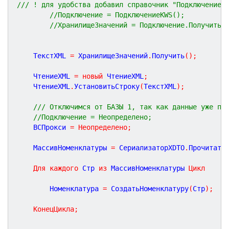
/// ! для удобства добавил справочник "ПодключениеК
//Подключение = ПодключениеКWS();
//ХранилищеЗначений = Подключение.ПолучитьС
	ТекстXML 
=
 ХранилищеЗначений
.
Получить
(
)
;
	ЧтениеXML 
=
новый
 ЧтениеXML
;
	ЧтениеXML
.
УстановитьСтроку
(
ТекстXML
)
;
/// Отключимся от БАЗЫ 1, так как данные уже по
//Подключение = Неопределено;  
	ВСПрокси 
=
Неопределено
;
	МассивНоменклатуры 
=
 СериализаторXDTO
.
Прочитать
Для
каждого
 Стр 
из
 МассивНоменклатуры 
Цикл
		Номенклатура 
=
 СоздатьНоменклатуру
(
Стр
)
;
КонецЦикла
;