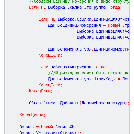
//Создаем Единицу измерения в виде структур
Если
НЕ
 Выборка
.
Ссылка
.
ЭтоГруппа 
Тогда
Если
НЕ
 Выборка
.
Ссылка
.
ЕдиницаДляОтчето
	            ДанныеЕдиницыИзмерения 
=
новый
 Стру
			 				Выборка
.
ЕдиницаДляОтчет
							Выборка
.
ЕдиницаДляОтчет
				ДанныеНоменклатуры
.
ЕдиницаИзмерения
КонецЕсли
;
Если
 ДобавлятьШтрихКод 
Тогда
///Штрихкодов может быть несколько,
				ДанныеНоменклатуры
.
ШтрихКоды 
=
 Полу
КонецЕсли
;
КонецЕсли
;
		ОбъектСписок
.
Добавить
(
ДанныеНоменклатуры
)
;
КонецЦикла
;
	Запись 
=
Новый
 ЗаписьXML
;
	Запись
.
УстановитьСтроку
(
)
;