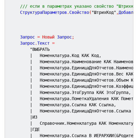
/// если в параметрах указано свойство "Штрихко
	СтруктураПараметров
.
Свойство
(
"ШтрихКод"
,
Добавля
	Запрос 
=
Новый
 Запрос
;
	Запрос
.
Текст 
=
"ВЫБРАТЬ
|	Номенклатура.Код КАК Код,
|	Номенклатура.Наименование КАК Наименова
|	Номенклатура.ЕдиницаДляОтчетов.Наимено
|	Номенклатура.ЕдиницаДляОтчетов.Вес КАК 
|	Номенклатура.ЕдиницаДляОтчетов.Объем КА
|	Номенклатура.ЕдиницаДляОтчетов.Коэффиц
|	Номенклатура.ЭтоГруппа КАК ЭтоГруппа,
|	Номенклатура.ПометкаУдаления КАК Пометк
|	Номенклатура.Ссылка КАК Ссылка,
|	Номенклатура.ЕдиницаДляОтчетов.Ссылка К
|ИЗ
|	Справочник.Номенклатура КАК Номенклатур
|ГДЕ
|	Номенклатура.Ссылка В ИЕРАРХИИ(&Родител