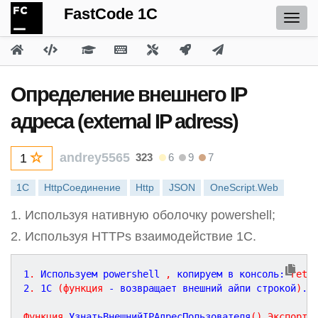
FastCode 1C
Определение внешнего IP
адреса (external IP adress)
andrey5565
323
6
9
7
1
1С
HttpСоединение
Http
JSON
OneScript.Web
1. Используя нативную оболочку powershell;
2. Используя HTTPs взаимодействие 1С.
1
.
 Используем powershell 
,
 копируем в консоль: 
retu
2
.
1
С 
(
функция
 - 
возвращает
внешний
айпи
строкой
)
.
Функция
УзнатьВнешнийIPАдресПользователя
(
)
Экспорт