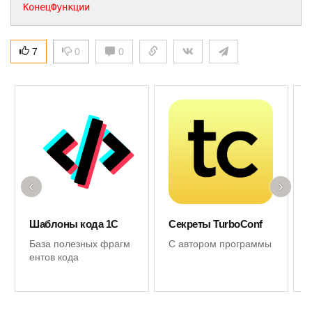
КонецФункции
7
0
0
‹
›
Шаблоны кода 1С
Секреты TurboConf
База полезных фрагм
С автором программы
ентов кода