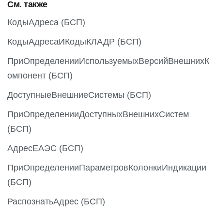
См. также
КодыАдреса (БСП)
КодыАдресаИКодыКЛАДР (БСП)
ПриОпределенииИспользуемыхВерсийВнешнихК
омпонент (БСП)
ДоступныеВнешниеСистемы (БСП)
ПриОпределенииДоступныхВнешнихСистем
(БСП)
АдресЕАЭС (БСП)
ПриОпределенииПараметровКолонкиИндикации
(БСП)
РаспознатьАдрес (БСП)