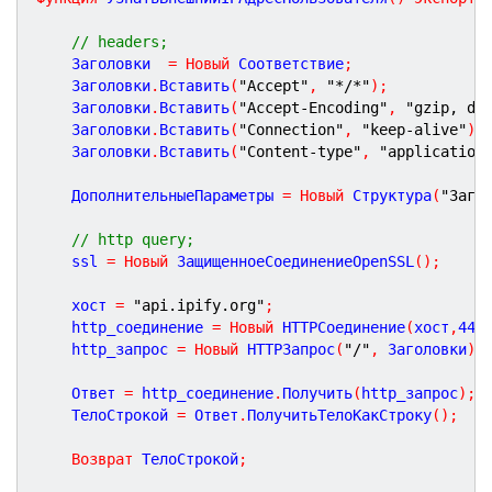
// headers;
	Заголовки  
=
Новый
 Соответствие
;
	Заголовки
.
Вставить
(
"Accept"
,
"*/*"
)
;
	Заголовки
.
Вставить
(
"Accept-Encoding"
,
"gzip, de
	Заголовки
.
Вставить
(
"Connection"
,
"keep-alive"
)
;
	Заголовки
.
Вставить
(
"Content-type"
,
"application
	ДополнительныеПараметры 
=
Новый
 Структура
(
"Заго
// http query;
	ssl 
=
Новый
 ЗащищенноеСоединениеOpenSSL
(
)
;
	хост 
=
"api.ipify.org"
;
	http_соединение 
=
Новый
 HTTPСоединение
(
хост
,
443
	http_запрос 
=
Новый
 HTTPЗапрос
(
"/"
,
 Заголовки
)
;
	Ответ 
=
 http_соединение
.
Получить
(
http_запрос
)
;
	ТелоСтрокой 
=
 Ответ
.
ПолучитьТелоКакСтроку
(
)
;
Возврат
 ТелоСтрокой
;