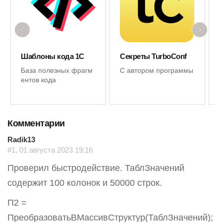
‹
›
Шаблоны кода 1С
Секреты TurboConf
База полезных фрагм
С автором программы
ентов кода
Комментарии
Radik13
#1, 01 августа 2023 19:16
Проверил быстродействие. ТаблЗначений
содержит 100 колонок и 50000 строк.
П2 =
ПреобразоватьВМассивСтруктур(ТаблЗначений);