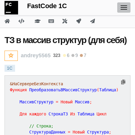
FastCode 1C
ТЗ в массив структур (для себя)
andrey5565
323
6
9
7
1С
&НаСервереБезКонтекста
Функция
ПреобразоватьВМассивСтруктур
(
Таблица
)
	МассивСтруктур 
=
Новый
 Массив
;
Для
каждого
 СтрокаТЗ 
Из
 Таблица 
Цикл
// Строка;
		СтруктураДанных 
=
Новый
 Структура
;