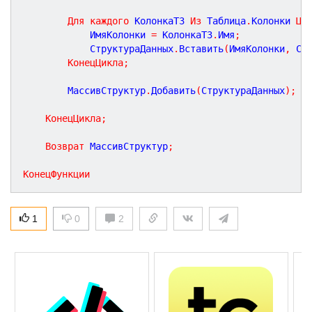
Для
каждого
 КолонкаТЗ 
Из
 Таблица
.
Колонки 
Ци
        	ИмяКолонки 
=
 КолонкаТЗ
.
Имя
;
			СтруктураДанных
.
Вставить
(
ИмяКолонки
,
 Ст
КонецЦикла
;
		МассивСтруктур
.
Добавить
(
СтруктураДанных
)
;
КонецЦикла
;
Возврат
 МассивСтруктур
;
КонецФункции
1
0
2