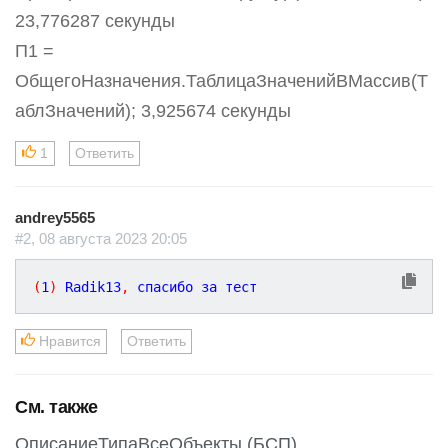
23,776287 секунды
П1 =
ОбщегоНазначения.ТаблицаЗначенийВМассив(Т
аблЗначений); 3,925674 секунды
1
Ответить
andrey5565
#2, 08 августа 2023 20:05
(
1
)
 Radik13
,
Нравится
Ответить
См. также
ОписаниеТипаВсеОбъекты (БСП)