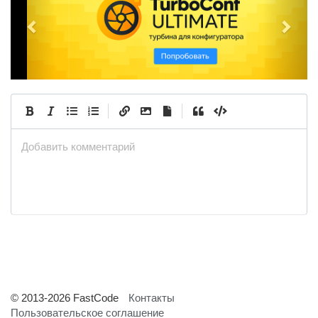
r
e
e
x
v
t
i
o
u
|
|
s
Добавить комментарий
© 2013-2026 FastCode
Контакты
Пользовательское соглашение