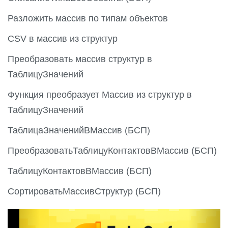
Разложить массив по типам объектов
CSV в массив из структур
Преобразовать массив структур в
ТаблицуЗначений
Функция преобразует Массив из структур в
ТаблицуЗначений
ТаблицаЗначенийВМассив (БСП)
ПреобразоватьТаблицуКонтактовВМассив (БСП)
ТаблицуКонтактовВМассив (БСП)
СортироватьМассивСтруктур (БСП)
P
N