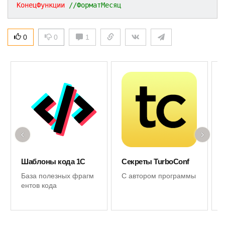
КонецФункции
//ФорматМесяц
0
0
1
‹
›
Шаблоны кода 1С
Секреты TurboConf
База полезных фрагм
С автором программы
ентов кода