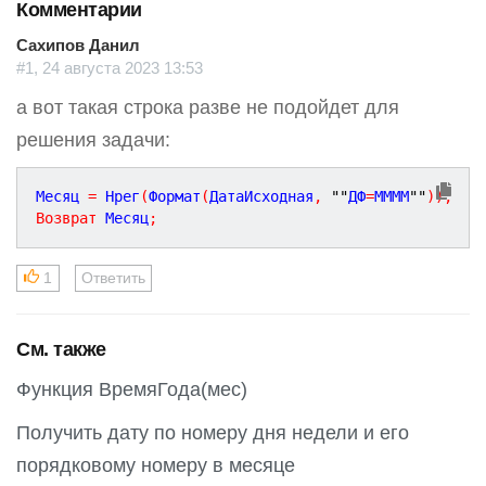
Комментарии
Сахипов Данил
#1, 24 августа 2023 13:53
а вот такая строка разве не подойдет для
решения задачи:
Месяц 
=
 Нрег
(
Формат
(
ДатаИсходная
,
""
ДФ
=
MMMM
""
)
)
;
Возврат
 Месяц
;
1
Ответить
См. также
Функция ВремяГода(мес)
Получить дату по номеру дня недели и его
порядковому номеру в месяце