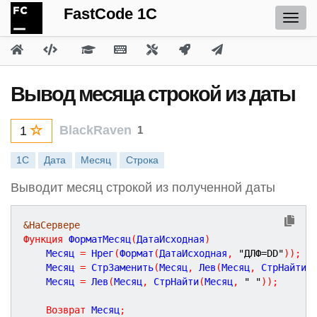
FastCode 1C
Вывод месяца строкой из даты
BlackRaven
1
1
1С
Дата
Месяц
Строка
Выводит месяц строкой из полученной даты
&НаСервере
Функция
ФорматМесяц
(
ДатаИсходная
)
	Месяц 
=
 Нрег
(
Формат
(
ДатаИсходная
,
"ДЛФ=DD"
)
)
;
	Месяц 
=
 СтрЗаменить
(
Месяц
,
 Лев
(
Месяц
,
 СтрНайти
(
	Месяц 
=
 Лев
(
Месяц
,
 СтрНайти
(
Месяц
,
" "
)
)
;
Возврат
 Месяц
;