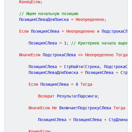
КонецЕсли
;
// Ищем начальную позицию
	ПозицияСЛеваДляПоиска 
=
Неопределено
;
Если
 ПозицияСЛева 
=
Неопределено
и
 ПодстрокаСЛе
		ПозицияСЛева 
=
1
;
// Критериев начала вырез
ИначеЕсли
 ПодстрокаСЛева 
<
>
Неопределено
Тогда
		ПозицияСЛева 
=
 СтрНайти
(
Строка
,
 ПодстрокаСЛ
		ПозицияСЛеваДляПоиска 
=
 ПозицияСЛева 
+
 СтрД
Если
 ПозицияСЛева 
=
0
Тогда
Возврат
 РезультатПарсинга
;
ИначеЕсли
Не
 ВключаетПодстрокуСЛева 
Тогда
			ПозицияСЛева 
=
 ПозицияСЛева 
+
 СтрДлина
(
КонецЕсли
;