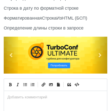
Строка в дату по форматной строке
ФорматированнаяСтрокаИзHTML (БСП)
Определение длины строки в запросе
P
N
r
e
e
x
v
t
i
o
u
|
|
s
Добавить комментарий