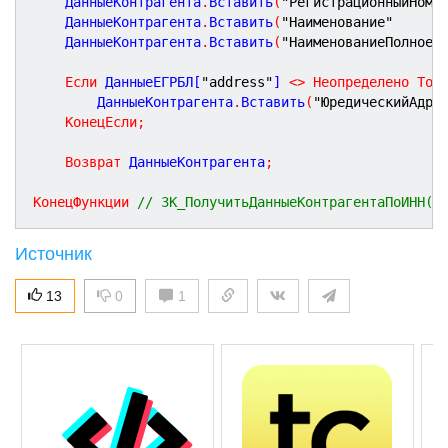
	ДанныеКонтрагента
.
Вставить
(
"РегистрационныйНоме
	ДанныеКонтрагента
.
Вставить
(
"Наименование"
	ДанныеКонтрагента
.
Вставить
(
"НаименованиеПолное"
Если
 ДанныеЕГРБЛ[
"address"
] 
<
>
Неопределено
Тог
		ДанныеКонтрагента
.
Вставить
(
"ЮредическийАдре
КонецЕсли
;
Возврат
 ДанныеКонтрагента
;
КонецФункции
// ЗК_ПолучитьДанныеКонтрагентаПоИНН()
Источник
13
0
1