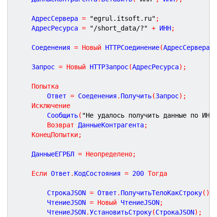
	АдресСервера 
=
"egrul.itsoft.ru"
;
	АдресРесурса 
=
"/short_data/?"
+
 ИНН
;
	Соеденения 
=
Новый
 HTTPСоединение
(
АдресСервера
,
	Запрос 
=
Новый
 HTTPЗапрос
(
АдресРесурса
)
;
Попытка
		Ответ 
=
 Соеденения
.
Получить
(
Запрос
)
;
Исключение
		Сообщить
(
"Не удалось получить данные по ИНН
Возврат
 ДанныеКонтрагента
;
КонецПопытки
;
	ДанныеЕГРБЛ 
=
Неопределено
;
Если
 Ответ
.
КодСостояния 
=
200
Тогда
		СтрокаJSON 
=
 Ответ
.
ПолучитьТелоКакСтроку
(
)
;
		ЧтениеJSON 
=
Новый
 ЧтениеJSON
;
		ЧтениеJSON
.
УстановитьСтроку
(
СтрокаJSON
)
;