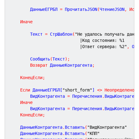
		ДанныеЕГРБЛ 
=
 ПрочитатьJSON
(
ЧтениеJSON
,
Ист
Иначе
		Текст 
=
 СтрШаблон
(
"Не удалось получать данн
|Код состояния: %1
|Ответ сервера: %2"
,
 От
		Сообщить
(
Текст
)
;
Возврат
 ДанныеКонтрагента
;
КонецЕсли
;
Если
 ДанныеЕГРБЛ[
"short_form"
] 
<
>
Неопределено
		ВидКонтрагента 
=
 Перечисления
.
ВидыКонтраген
Иначе
		ВидКонтрагента 
=
 Перечисления
.
ВидыКонтраген
КонецЕсли
;
	ДанныеКонтрагента
.
Вставить
(
"ВидКонтрагента"
	ДанныеКонтрагента
.
Вставить
(
"КПП"