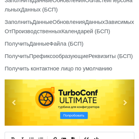
ЗаполнитьДанныеОбновленияОбластейПерсона
льныхДанных (БСП)
ЗаполнитьДанныеОбновленияДанныхЗависимых
ОтПроизводственныхКалендарей (БСП)
ПолучитьДанныеФайла (БСП)
ПолучитьПрефиксообразующиеРеквизиты (БСП)
Получить контактное лицо по умолчанию
P
N
r
e
e
x
v
t
i
o
u