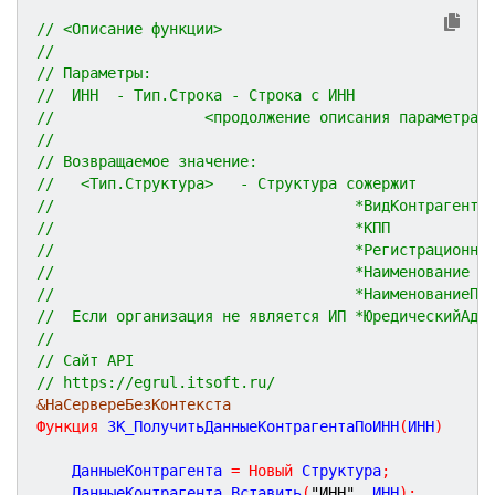
// <Описание функции>
//
// Параметры:
//  ИНН  - Тип.Строка - Строка с ИНН
//                 <продолжение описания параметра>
//
// Возвращаемое значение:
//   <Тип.Структура>   - Структура сожержит
//									*ВидКонтрагента
//									*КПП
//									*Регистрацион
//									*Наименование
//							     	*Наименование
//
// Сайт API
// https://egrul.itsoft.ru/
&НаСервереБезКонтекста
Функция
ЗК_ПолучитьДанныеКонтрагентаПоИНН
(
ИНН
)
	ДанныеКонтрагента 
=
Новый
 Структура
;
	ДанныеКонтрагента
.
Вставить
(
"ИНН"
,
 ИНН
)
;