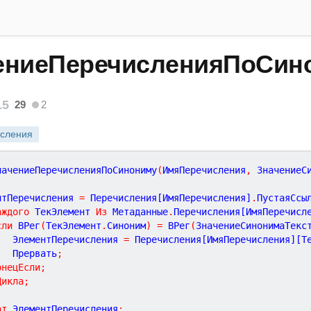
ениеПеречисленияПоСин
15
29
2
сления
начениеПеречисленияПоСинониму
(
ИмяПеречисления
,
ЗначениеС
нтПеречисления 
=
 Перечисления[ИмяПеречисления]
.
ПустаяСсы
аждого
 ТекЭлемент 
Из
 Метаданные
.
Перечисления[ИмяПеречисл
сли
 ВРег
(
ТекЭлемент
.
Синоним
)
=
 ВРег
(
ЗначениеСинонимаТекс
			ЭлементПеречисления 
=
 Перечисления[ИмяПеречисления][Т
			Прервать
;
онецЕсли
;
Цикла
;
ат
 ЭлементПеречисления
;