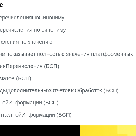
е
еречисленияПоСинониму
еречисления по синониму
исления по значению
не показывает полностью значения платформенных 
ияПеречисления (БСП)
матов (БСП)
дыДополнительныхОтчетовИОбработок (БСП)
тнойИнформации (БСП)
нтактнойИнформации (БСП)