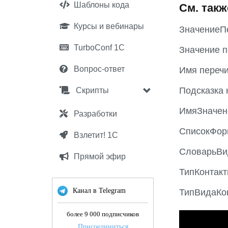
Шаблоны кода
См. такж
Курсы и вебинары
ЗначениеП
TurboConf 1С
Значение п
Вопрос-ответ
Имя переч
Подсказка 
Скрипты
ИмяЗначен
Разработки
СписокФор
Взлетит! 1С
СловарьВи
Прямой эфир
ТипКонтак
Канал в Telegram
ТипВидаКо
более 9 000 подписчиков
P
Присоединиться