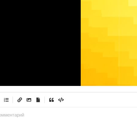
|
|
омментарий