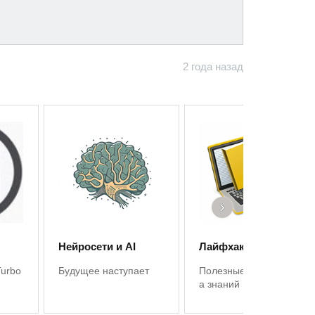
2 года назад
›
Нейросети и AI
Лайфхаки 1С
Turbo
Будущее наступает
Полезные советы, баз
а знаний