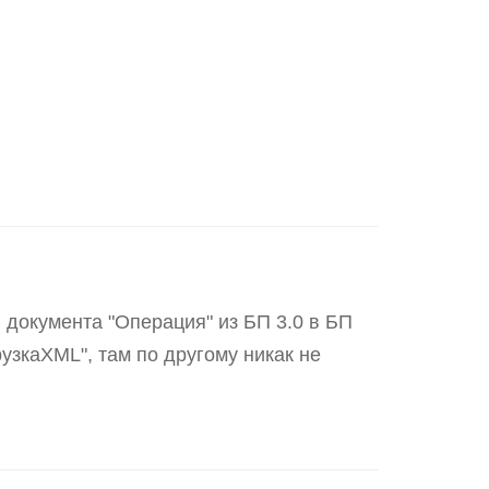
 документа "Операция" из БП 3.0 в БП
узкаXML", там по другому никак не