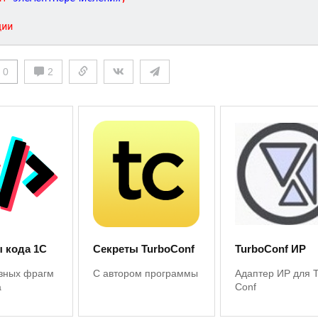
ции
0
2
 кода 1С
Секреты TurboConf
TurboConf ИР
зных фрагм
С автором программы
Адаптер ИР для 
а
Conf