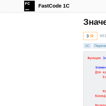
FastCode 1C
Знач
98
3
1С
Перечи
Функция
З
	Элеме
Для
к
Е
К
Конец
Возвр