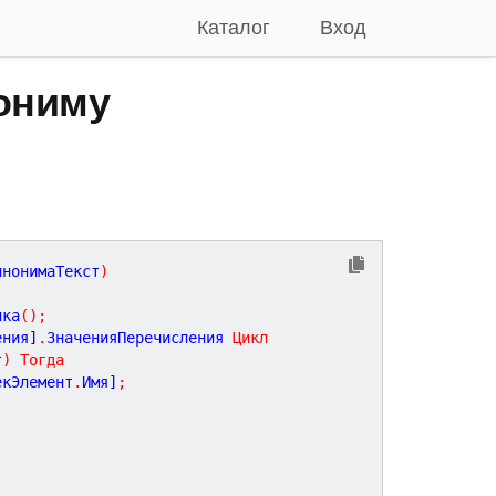
Каталог
Вход
ониму
инонимаТекст
)
лка
(
)
;
ения]
.
ЗначенияПеречисления 
Цикл
т
)
Тогда
екЭлемент
.
Имя]
;