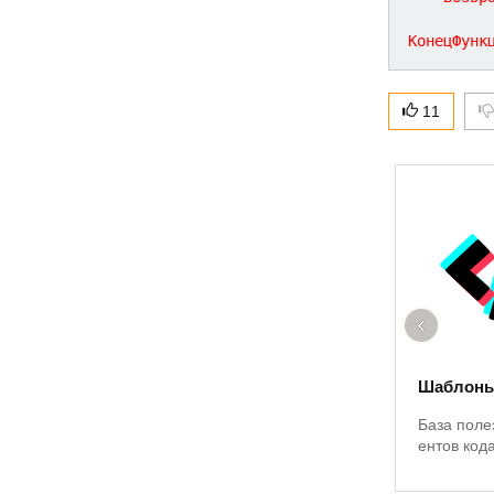
КонецФунк
11
‹
Шаблоны
База поле
ентов код