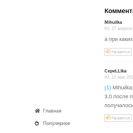
Коммент
Mihuilka
#1, 27 апреля
а при каки
Нравится
CepeLLlka
#2, 22 мая 20
(1)
Mihuilka
3.0 после 
получалось
Главная
Нравится
Популярное