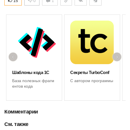
15
0
1
‹
›
Шаблоны кода 1С
Секреты TurboConf
База полезных фрагм
С автором программы
ентов кода
Комментарии
См. также