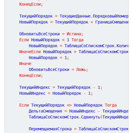
КонецЕсли
;
	ТекущийПорядок 
=
 ТекущиеДанные
.
ПорядковыйНомер
;
	НовыйПорядок 
=
 ТекущийПорядок 
+
 ГраницаСмещения
	ОбновитьВсеСтроки 
=
Истина
;
Если
 НовыйПорядок 
<
1
Тогда
		НовыйПорядок 
=
 ТаблицаСоСпискомСтрок
.
Количе
ИначеЕсли
 НовыйПорядок 
>
 ТаблицаСоСпискомСтрок
.
		НовыйПорядок 
=
1
;
Иначе
		ОбновитьВсеСтроки 
=
Ложь
;
КонецЕсли
;
	ТекущийИндекс 
=
 ТекущийПорядок 
-
1
;
	НовыйИндекс 
=
 НовыйПорядок 
-
1
;
Если
 ТекущийПорядок 
<
>
 НовыйПорядок 
Тогда
		ДельтаСмещения 
=
 НовыйИндекс 
-
 ТекущийИндек
		ТаблицаСоСпискомСтрок
.
Сдвинуть
(
ТекущийИндек
		ПеремещаемаяСтрока 
=
 ТаблицаСоСпискомСтрок
.