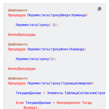
&НаКлиенте
Процедура
ПереместитьСтрокуВверх
(
Команда
)
	ПереместитьСтроку
(
-
1
)
;
КонецПроцедуры
&НаКлиенте
Процедура
ПереместитьСтрокуВниз
(
Команда
)
	ПереместитьСтроку
(
1
)
;
КонецПроцедуры
&НаКлиенте
Процедура
ПереместитьСтроку
(
ГраницаСмещения
)
	ТекущиеДанные 
=
 Элементы
.
ТаблицаСоСпискомСтрок
.
Если
 ТекущиеДанные 
=
Неопределено
Тогда
Возврат
;