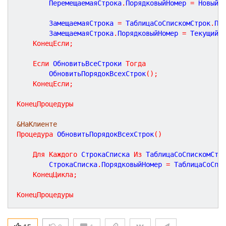
		ПеремещаемаяСтрока
.
ПорядковыйНомер 
=
 НовыйП
		ЗамещаемаяСтрока 
=
 ТаблицаСоСпискомСтрок
.
По
		ЗамещаемаяСтрока
.
ПорядковыйНомер 
=
 ТекущийП
КонецЕсли
;
Если
 ОбновитьВсеСтроки 
Тогда
		ОбновитьПорядокВсехСтрок
(
)
;
КонецЕсли
;
КонецПроцедуры
&НаКлиенте
Процедура
ОбновитьПорядокВсехСтрок
(
)
Для
Каждого
 СтрокаСписка 
Из
 ТаблицаСоСпискомСтр
		СтрокаСписка
.
ПорядковыйНомер 
=
 ТаблицаСоСпи
КонецЦикла
;
КонецПроцедуры