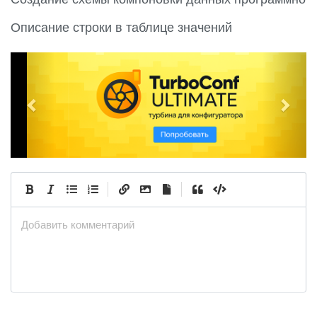
Описание строки в таблице значений
P
N
r
e
e
x
v
t
i
o
u
|
|
s
Добавить комментарий