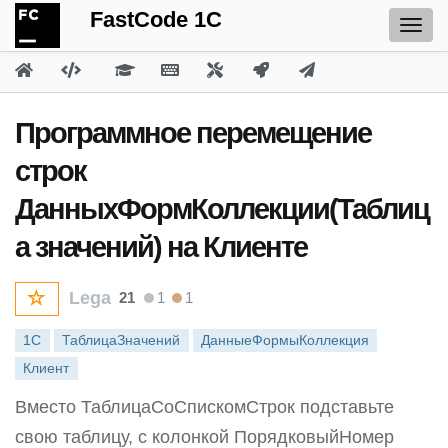
FastCode 1C
Программное перемещение
строк
ДанныхФормКоллекции(Таблиц
а значений) на Клиенте
Lega
21
1
1
1С
ТаблицаЗначений
ДанныеФормыКоллекция
Клиент
Вместо ТаблицаСоСпискомСтрок подставьте
свою таблицу, с колонкой ПорядковыйНомер