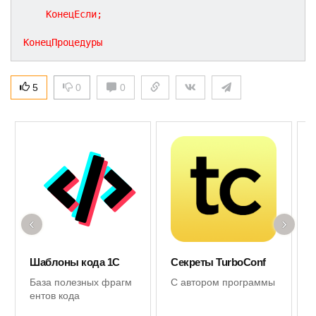
КонецЕсли
;
КонецПроцедуры
5
0
0
‹
›
Шаблоны кода 1С
Секреты TurboConf
База полезных фрагм
С автором программы
ентов кода