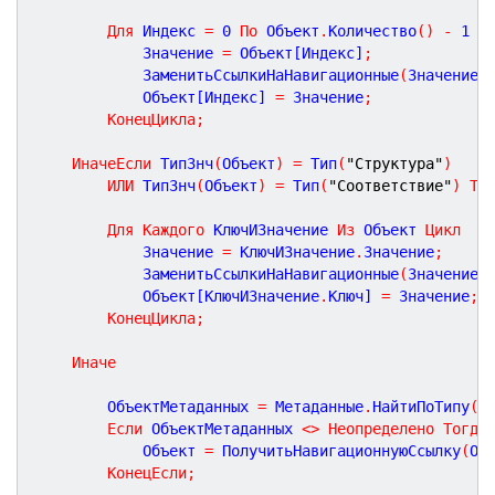
Для
 Индекс 
=
0
По
 Объект
.
Количество
(
)
-
1
Ц
			Значение 
=
 Объект[Индекс]
;
			ЗаменитьСсылкиНаНавигационные
(
Значение
)
			Объект[Индекс] 
=
 Значение
;
КонецЦикла
;
ИначеЕсли
 ТипЗнч
(
Объект
)
=
 Тип
(
"Структура"
)
ИЛИ
 ТипЗнч
(
Объект
)
=
 Тип
(
"Соответствие"
)
То
Для
Каждого
 КлючИЗначение 
Из
 Объект 
Цикл
			Значение 
=
 КлючИЗначение
.
Значение
;
			ЗаменитьСсылкиНаНавигационные
(
Значение
)
			Объект[КлючИЗначение
.
Ключ] 
=
 Значение
;
КонецЦикла
;
Иначе
		ОбъектМетаданных 
=
 Метаданные
.
НайтиПоТипу
(
Т
Если
 ОбъектМетаданных 
<
>
Неопределено
Тогда
			Объект 
=
 ПолучитьНавигационнуюСсылку
(
Об
КонецЕсли
;