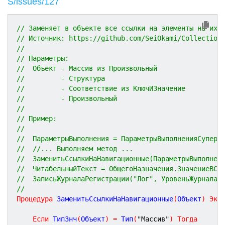
S/issues/127
// Заменяет в объекте все ссылки на элементы на их 
// Источник: https://github.com/SeiOkami/Collection
// 
// Параметры:
//  Объект - Массив из Произвольный
//         - Структура
//         - Соответствие из КлючИЗначение
//         - Произвольный
//
// Пример:
//  
//  ПараметрыВыполнения = ПараметрыВыполненияСуперМ
//  //... Выполняем метод ...
//  ЗаменитьСсылкиНаНавигационные(ПараметрыВыполнен
//  ЧитабельныйТекст = ОбщегоНазначения.ЗначениеВСт
//  ЗаписьЖурналаРегистрации("Лог", УровеньЖурналаР
//
Процедура
ЗаменитьСсылкиНаНавигационные
(
Объект
)
Экс
Если
 ТипЗнч
(
Объект
)
=
 Тип
(
"Массив"
)
Тогда