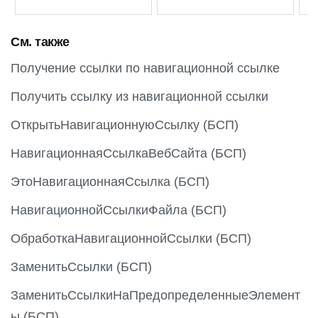
См. также
Получение ссылки по навигационной ссылке
Получить ссылку из навигационной ссылки
ОткрытьНавигационнуюСсылку (БСП)
НавигационнаяСсылкаВебСайта (БСП)
ЭтоНавигационнаяСсылка (БСП)
НавигационнойСсылкиФайла (БСП)
ОбработкаНавигационнойСсылки (БСП)
ЗаменитьСсылки (БСП)
ЗаменитьСсылкиНаПредопределенныеЭлемент
ы (БСП)