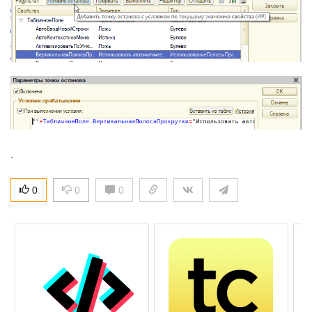
.
0
0
0