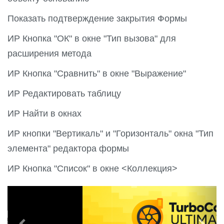
Показать подтверждение закрытия Формы
ИР Кнопка "ОК" в окне "Тип вызова" для
расширения метода
ИР Кнопка "Сравнить" в окне "Выражение"
ИР Редактировать таблицу
ИР Найти в окнах
ИР кнопки "Вертикаль" и "Горизонталь" окна "Тип
элемента" редактора формы
ИР Кнопка "Список" в окне <Коллекция>
P
N
r
e
e
x