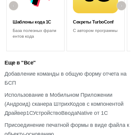
‹
›
Шаблоны кода 1С
Секреты TurboConf
База полезных фрагм
С автором программы
ентов кода
Еще в "Все"
Добавление команды в общую форму отчета на
БСП
Использование в Мобильном Приложении
(Андроид) сканера ШтрихКодов с компонентой
Драйвер1СУстройствоВводаNative от 1С
Присоединение печатной формы в виде файла к
объекту-основанию