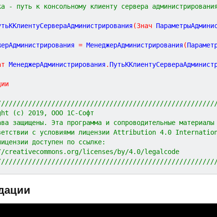
ка - путь к консольному клиенту сервера администрировани
утьККлиентуСервераАдминистрирования
(
Знач
ПараметрыАдмини
жерАдминистрирования 
=
 МенеджерАдминистрирования
(
Парамет
ат
 МенеджерАдминистрирования
.
ПутьККлиентуСервераАдминист
ции
////////////////////////////////////////////////////////
ght (c) 2019, ООО 1С-Софт
ава защищены. Эта программа и сопроводительные материалы
ветствии с условиями лицензии Attribution 4.0 Internatio
лицензии доступен по ссылке:
//creativecommons.org/licenses/by/4.0/legalcode
////////////////////////////////////////////////////////
дации