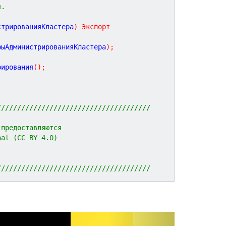
я.
стрированияКластера
)
Экспорт
рыАдминистрированияКластера
)
;
рирования
(
)
;
//////////////////////////////////////
 предоставляются 
nal (CC BY 4.0)
//////////////////////////////////////
N