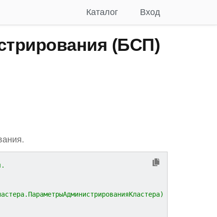
Каталог
Вход
трирования (БСП)
вания.
я.
ластера.ПараметрыАдминистрированияКластера)