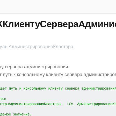
ККлиентуСервераАдминис
ль.АдминистрированиеКластера
ту сервера администрирования.
 путь к консольному клиенту сервера администриро
щает путь к консольному клиенту сервера администрировани
тры:
метрыАдминистрированияКластера - (См. АдминистрированиеК
щаемое значение: