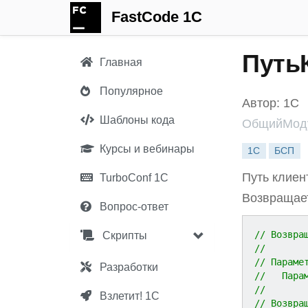
FastCode 1C
Путь
Главная
Популярное
Автор: 1С
Шаблоны кода
ОбщийМоду
Курсы и вебинары
1С
БСП
Путь клиен
TurboConf 1С
Возвращает
Вопрос-ответ
// Возвра
Скрипты
//
// Параме
Разработки
//   Пара
//
Взлетит! 1С
// Возвра