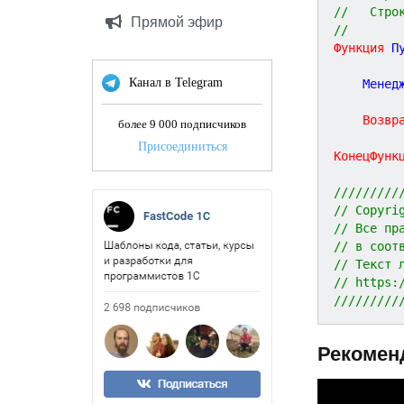
//   Стро
Прямой эфир
//
Функция
П
Канал в Telegram
	Менед
Возвр
более 9 000 подписчиков
Присоединиться
КонецФунк
/////////
// Copyri
// Все пр
// в соот
// Текст 
// https:
/////////
Рекомен
P