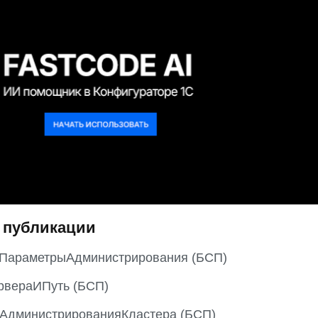
 публикации
ьПараметрыАдминистрирования (БСП)
вераИПуть (БСП)
АдминистрированияКластера (БСП)