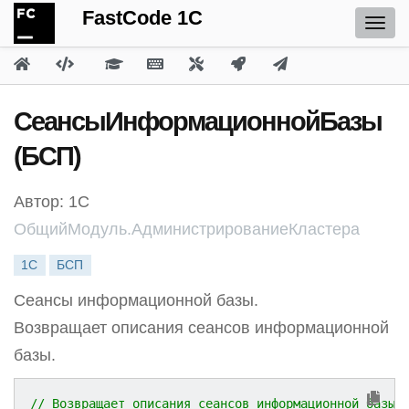
FastCode 1C
СеансыИнформационнойБазы
(БСП)
Автор: 1С
ОбщийМодуль.АдминистрированиеКластера
1С
БСП
Сеансы информационной базы.
Возвращает описания сеансов информационной
базы.
// Возвращает описания сеансов информационной базы.