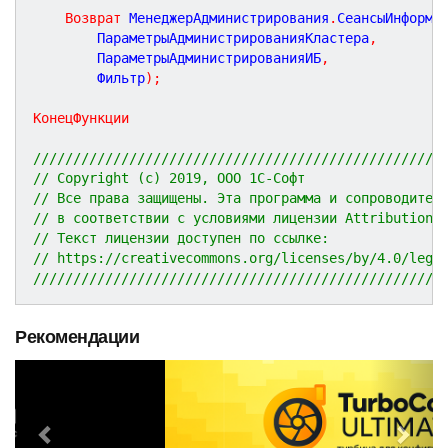
Возврат
 МенеджерАдминистрирования
.
СеансыИнформа
		ПараметрыАдминистрированияКластера
,
		ПараметрыАдминистрированияИБ
,
		Фильтр
)
;
КонецФункции
///////////////////////////////////////////////////
// Copyright (c) 2019, ООО 1С-Софт
// Все права защищены. Эта программа и сопроводител
// в соответствии с условиями лицензии Attribution 
// Текст лицензии доступен по ссылке:
// https://creativecommons.org/licenses/by/4.0/lega
///////////////////////////////////////////////////
Рекомендации
P
N
r
e
e
x