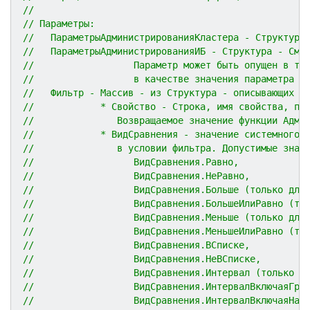
//
// Параметры:
//   ПараметрыАдминистрированияКластера - Структура
//   ПараметрыАдминистрированияИБ - Структура - См.
//                  Параметр может быть опущен в то
//                  в качестве значения параметра П
//   Фильтр - Массив - из Структура - описывающих у
//            * Свойство - Строка, имя свойства, по
//               Возвращаемое значение функции Адми
//            * ВидСравнения - значение системного 
//               в условии фильтра. Допустимые знач
//                  ВидСравнения.Равно,
//                  ВидСравнения.НеРавно,
//                  ВидСравнения.Больше (только для
//                  ВидСравнения.БольшеИлиРавно (то
//                  ВидСравнения.Меньше (только для
//                  ВидСравнения.МеньшеИлиРавно (то
//                  ВидСравнения.ВСписке,
//                  ВидСравнения.НеВСписке,
//                  ВидСравнения.Интервал (только д
//                  ВидСравнения.ИнтервалВключаяГра
//                  ВидСравнения.ИнтервалВключаяНач