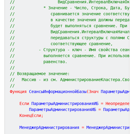
//                  ВидСравнения.ИнтервалВключаяОко
//            * Значение - Число, Строка, Дата, Бул
//               сравнивается значение соответствую
//               в качестве значения должны передав
//               будет выполняться сравнение. При В
//               ВидСравнения.ИнтервалВключаяНачало
//               передаваться структуры с полями С 
//               соответствующее сравнение,
//          - Структура - ключ - Имя свойства сеанс
//            выполняется сравнение. При использова
//            равенство.
//
// Возвращаемое значение: 
//   Массив - из см. АдминистрированиеКластера.Свой
//
Функция
СеансыИнформационнойБазы
(
Знач
ПараметрыАдми
Если
 ПараметрыАдминистрированияИБ 
=
Неопределен
		ПараметрыАдминистрированияИБ 
=
 ПараметрыАдм
КонецЕсли
;
	МенеджерАдминистрирования 
=
 МенеджерАдминистрир