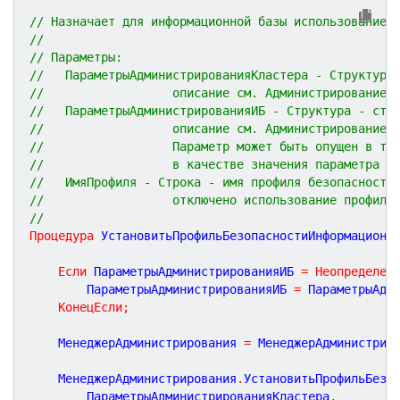
// Назначает для информационной базы использование 
//
// Параметры:
//   ПараметрыАдминистрированияКластера - Структура
//                  описание см. АдминистрированиеК
//   ПараметрыАдминистрированияИБ - Структура - стр
//                  описание см. АдминистрированиеК
//                  Параметр может быть опущен в то
//                  в качестве значения параметра П
//   ИмяПрофиля - Строка - имя профиля безопасности
//                  отключено использование профиля
//
Процедура
УстановитьПрофильБезопасностиИнформационн
Если
 ПараметрыАдминистрированияИБ 
=
Неопределен
		ПараметрыАдминистрированияИБ 
=
 ПараметрыАдм
КонецЕсли
;
	МенеджерАдминистрирования 
=
 МенеджерАдминистрир
	МенеджерАдминистрирования
.
УстановитьПрофильБезо
		ПараметрыАдминистрированияКластера
,