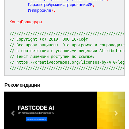
		ПараметрыАдминистрированияИБ
,
		ИмяПрофиля
)
;
КонецПроцедуры
///////////////////////////////////////////////////
// Copyright (c) 2019, ООО 1С-Софт
// Все права защищены. Эта программа и сопроводител
// в соответствии с условиями лицензии Attribution 
// Текст лицензии доступен по ссылке:
// https://creativecommons.org/licenses/by/4.0/lega
///////////////////////////////////////////////////
Рекомендации
P
N
r
e
e
x
v
t
i