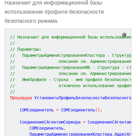
Назначает для информационной базы
использование профиля безопасности
безопасного режима.
// Назначает для информационной базы использование 
//
// Параметры:
//   ПараметрыАдминистрированияКластера - Структура
//                  описание см. АдминистрированиеК
//   ПараметрыАдминистрированияИБ - Структура - стр
//                  описание см. АдминистрированиеК
//   ИмяПрофиля - Строка - имя профиля безопасности
//                  отключено использование профиля
//
Процедура
УстановитьПрофильБезопасностиБезопасногоР
	COMСоединитель 
=
 COMСоединитель
(
)
;
	СоединениеСАгентомСервера 
=
 СоединениеСАгентомС
		COMСоединитель
,
		ПараметрыАдминистрированияКластера
.
АдресАге