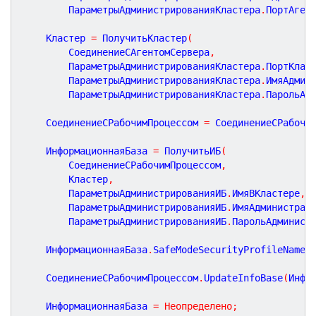
		ПараметрыАдминистрированияКластера
.
ПортАген
	Кластер 
=
 ПолучитьКластер
(
		СоединениеСАгентомСервера
,
		ПараметрыАдминистрированияКластера
.
ПортКлас
		ПараметрыАдминистрированияКластера
.
ИмяАдмин
		ПараметрыАдминистрированияКластера
.
ПарольАд
	СоединениеСРабочимПроцессом 
=
 СоединениеСРабочи
	ИнформационнаяБаза 
=
 ПолучитьИБ
(
		СоединениеСРабочимПроцессом
,
		Кластер
,
		ПараметрыАдминистрированияИБ
.
ИмяВКластере
,
		ПараметрыАдминистрированияИБ
.
ИмяАдминистрат
		ПараметрыАдминистрированияИБ
.
ПарольАдминист
	ИнформационнаяБаза
.
SafeModeSecurityProfileName 
	СоединениеСРабочимПроцессом
.
UpdateInfoBase
(
Инфо
	ИнформационнаяБаза 
=
Неопределено
;