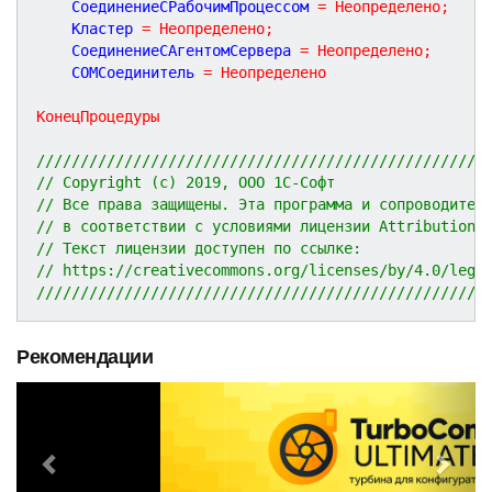
	СоединениеСРабочимПроцессом 
=
Неопределено
;
	Кластер 
=
Неопределено
;
	СоединениеСАгентомСервера 
=
Неопределено
;
	COMСоединитель 
=
Неопределено
КонецПроцедуры
///////////////////////////////////////////////////
// Copyright (c) 2019, ООО 1С-Софт
// Все права защищены. Эта программа и сопроводител
// в соответствии с условиями лицензии Attribution 
// Текст лицензии доступен по ссылке:
// https://creativecommons.org/licenses/by/4.0/lega
///////////////////////////////////////////////////
Рекомендации
P
N
r
e
e
x
v
t