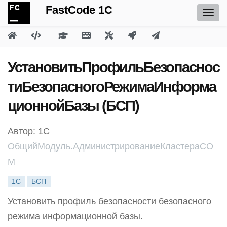
FastCode 1C
УстановитьПрофильБезопаснос
тиБезопасногоРежимаИнформа
ционнойБазы (БСП)
Автор: 1С
ОбщийМодуль.АдминистрированиеКластераCO
M
1С
БСП
Установить профиль безопасности безопасного
режима информационной базы.