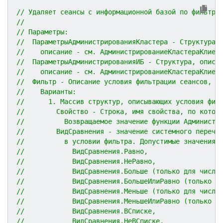
// Удаляет сеансы с информационной базой по фильтру
//
// Параметры:
//  ПараметрыАдминистрированияКластера - Структура,
//    описание - см. АдминистрированиеКластераКлиен
//  ПараметрыАдминистрированияИБ - Структура, описы
//    описание - см. АдминистрированиеКластераКлиен
//  Фильтр - Описание условия фильтрации сеансов, к
//    Варианты:
//      1. Массив структур, описывающих условия фил
//        Свойство - Строка, имя свойства, по котор
//          Возвращаемое значение функции Администр
//        ВидСравнения - значение системного перечи
//          в условии фильтра. Допустимые значения:
//            ВидСравнения.Равно,
//            ВидСравнения.НеРавно,
//            ВидСравнения.Больше (только для число
//            ВидСравнения.БольшеИлиРавно (только д
//            ВидСравнения.Меньше (только для число
//            ВидСравнения.МеньшеИлиРавно (только д
//            ВидСравнения.ВСписке,
//            ВидСравнения.НеВСписке,