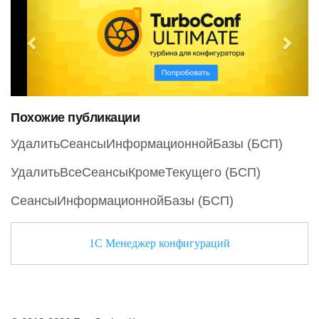
r
e
e
x
v
t
i
o
Похожие публикации
u
s
УдалитьСеансыИнформационнойБазы (БСП)
УдалитьВсеСеансыКромеТекущего (БСП)
СеансыИнформационнойБазы (БСП)
1С Менеджер конфигураций