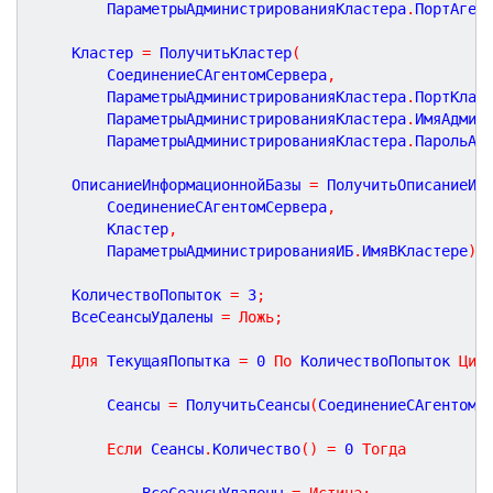
		ПараметрыАдминистрированияКластера
.
ПортАген
	Кластер 
=
 ПолучитьКластер
(
		СоединениеСАгентомСервера
,
		ПараметрыАдминистрированияКластера
.
ПортКлас
		ПараметрыАдминистрированияКластера
.
ИмяАдмин
		ПараметрыАдминистрированияКластера
.
ПарольАд
	ОписаниеИнформационнойБазы 
=
 ПолучитьОписаниеИБ
		СоединениеСАгентомСервера
,
		Кластер
,
		ПараметрыАдминистрированияИБ
.
ИмяВКластере
)
;
	КоличествоПопыток 
=
3
;
	ВсеСеансыУдалены 
=
Ложь
;
Для
 ТекущаяПопытка 
=
0
По
 КоличествоПопыток 
Цик
		Сеансы 
=
 ПолучитьСеансы
(
СоединениеСАгентомС
Если
 Сеансы
.
Количество
(
)
=
0
Тогда
			ВсеСеансыУдалены 
=
Истина
;