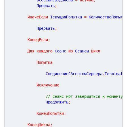
			Прервать
;
ИначеЕсли
 ТекущаяПопытка 
=
 КоличествоПопыто
			Прервать
;
КонецЕсли
;
Для
каждого
 Сеанс 
Из
 Сеансы 
Цикл
Попытка
				СоединениеСАгентомСервера
.
Terminate
Исключение
// Сеанс мог завершиться к моменту 
				Продолжить
;
КонецПопытки
;
КонецЦикла
;