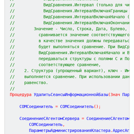
//            ВидСравнения.Интервал (только для чис
//            ВидСравнения.ИнтервалВключаяГраницы (
//            ВидСравнения.ИнтервалВключаяНачало (т
//            ВидСравнения.ИнтервалВключаяОкончание
//        Значение - Число, Строка, Дата, Булево, С
//          сравнивается значение соответствующего 
//          в качестве значения должны передаваться
//          будет выполняться сравнение. При ВидСра
//          ВидСравнения.ИнтервалВключаяНачало и Ви
//          передаваться структуры с полями С и По,
//          соответствующее сравнение,
//    2. Структура (упрощенный вариант), ключ - Имя
//    выполняется сравнение. При использовании данн
//    равенство.
//
Процедура
УдалитьСеансыИнформационнойБазы
(
Знач
Пара
	COMСоединитель 
=
 COMСоединитель
(
)
;
	СоединениеСАгентомСервера 
=
 СоединениеСАгентомС
		COMСоединитель
,
		ПараметрыАдминистрированияКластера
.
АдресАге