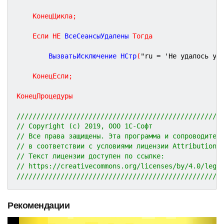
КонецЦикла
;
Если
НЕ
 ВсеСеансыУдалены 
Тогда
		ВызватьИсключение НСтр
(
"ru = 'Не удалось уд
КонецЕсли
;
КонецПроцедуры
///////////////////////////////////////////////////
// Copyright (c) 2019, ООО 1С-Софт
// Все права защищены. Эта программа и сопроводител
// в соответствии с условиями лицензии Attribution 
// Текст лицензии доступен по ссылке:
// https://creativecommons.org/licenses/by/4.0/lega
///////////////////////////////////////////////////
Рекомендации
P
N