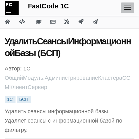
FastCode 1C
УдалитьСеансыИнформационн
ойБазы (БСП)
Автор: 1С
ОбщийМодуль.АдминистрированиеКластераCO
MКлиентСервер
1С
БСП
Удалить сеансы информационной базы.
Удаляет сеансы с информационной базой по
фильтру.