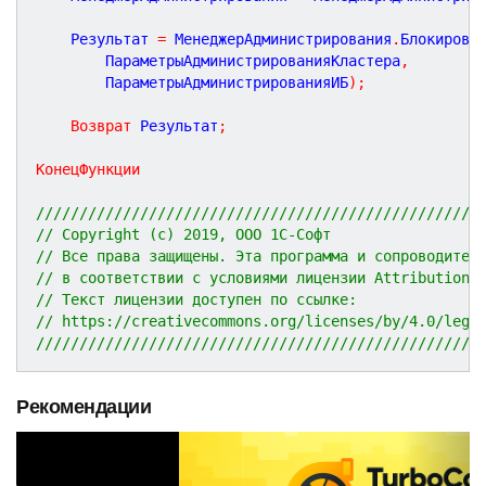
	Результат 
=
 МенеджерАдминистрирования
.
Блокировк
		ПараметрыАдминистрированияКластера
,
		ПараметрыАдминистрированияИБ
)
;
Возврат
 Результат
;
КонецФункции
///////////////////////////////////////////////////
// Copyright (c) 2019, ООО 1С-Софт
// Все права защищены. Эта программа и сопроводител
// в соответствии с условиями лицензии Attribution 
// Текст лицензии доступен по ссылке:
// https://creativecommons.org/licenses/by/4.0/lega
///////////////////////////////////////////////////
Рекомендации
P
N
r
e