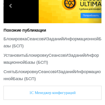
e
x
v
t
i
o
Похожие публикации
u
s
БлокировкаСеансовИЗаданийИнформационнойБ
азы (БСП)
УстановитьБлокировкуСеансовИЗаданийИнфор
мационнойБазы (БСП)
СнятьБлокировкуСеансовИЗаданийИнформацио
ннойБазы (БСП)
1С Менеджер конфигураций