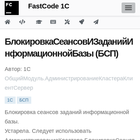
FastCode 1C
БлокировкаСеансовИЗаданийИ
нформационнойБазы (БСП)
Автор: 1С
ОбщийМодуль.АдминистрированиеКластераКли
ентСервер
1С
БСП
Блокировка сеансов заданий информационной
базы.
Устарела. Следует использовать