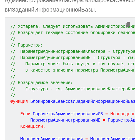
АдминистрированиеКластера.БлокировкаСеансо
вИЗаданийИнформационнойБазы.
// Устарела. Следует использовать Администрирование
// Возвращает текущее состояние блокировки сеансов 
//
// Параметры:
//  ПараметрыАдминистрированияКластера - Структура 
//  ПараметрыАдминистрированияИБ - Структура - см. 
//    Параметр может быть опущен в том случае, если
//    в качестве значения параметра ПараметрыАдмини
//
// Возвращаемое значение: 
//    Структура - см. АдминистрированиеКластераКлие
//
Функция
БлокировкаСеансовИЗаданийИнформационнойБазы
Если
 ПараметрыАдминистрированияИБ 
=
Неопределен
		ПараметрыАдминистрированияИБ 
=
 ПараметрыАдм
КонецЕсли
;
	МенеджерАдминистрирования 
=
 МенеджерАдминистрир