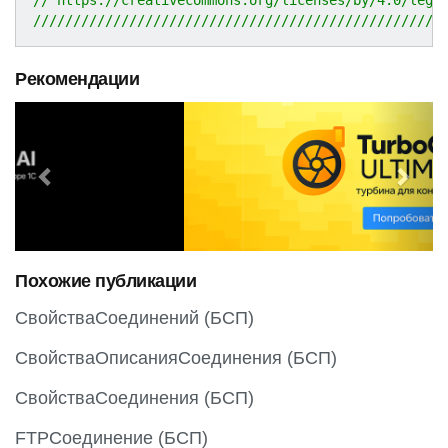
///////////////////////////////////////////////////
Рекомендации
P
N
r
e
e
x
v
t
i
o
Похожие публикации
u
s
СвойстваСоединений (БСП)
СвойстваОписанияСоединения (БСП)
СвойстваСоединения (БСП)
FTPСоединение (БСП)