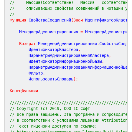
//   - Массив(Соответствие) - Массив - соответствий
//     описывающих свойства соединений в нотации ут
//
Функция
СвойстваСоединений
(
Знач
ИдентификаторКласте
	МенеджерАдминистрирования 
=
 МенеджерАдминистрир
Возврат
 МенеджерАдминистрирования
.
СвойстваСоеди
		ИдентификаторКластера
,
		ПараметрыАдминистрированияКластера
,
		ИдентификаторИнформационнойБазы
,
		ПараметрыАдминистрированияИнформационнойБаз
		Фильтр
,
		ИспользоватьСловарь
)
;
КонецФункции
///////////////////////////////////////////////////
// Copyright (c) 2019, ООО 1С-Софт
// Все права защищены. Эта программа и сопроводител
// в соответствии с условиями лицензии Attribution 
// Текст лицензии доступен по ссылке:
// https://creativecommons.org/licenses/by/4.0/lega