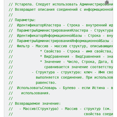
// Устарела. Следует использовать Администрирование
// Возвращает описания соединений с информационной 
//
// Параметры:
//  ИдентификаторКластера - Строка - внутренний иде
//  ПараметрыАдминистрированияКластера - Структура 
//  ИдентификаторИнформационнойБазы - Строка - внут
//  ПараметрыАдминистрированияИнформационнойБазы - 
//  Фильтр - Массив - массив структур, описывающих 
//             * Свойство - Строка - имя свойства, 
//             * ВидСравнения - ВидСравнения - знач
//             * Значение - Число, Строка, Дата, Бу
//               сравнивается значение соответствую
//         - Структура - структура: ключ - Имя свой
//           выполняется соединение. При использова
//           равенство.
//  ИспользоватьСловарь - Булево - если Истина - во
//    использования.
//
// Возвращаемое значение:
//   - Массив(Структура) - Массив - структур (см. А
//                                  свойства соедин