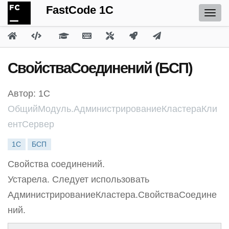
FastCode 1C
СвойстваСоединений (БСП)
Автор: 1С
ОбщийМодуль.АдминистрированиеКластераКли
ентСервер
1С
БСП
Свойства соединений.
Устарела. Следует использовать
АдминистрированиеКластера.СвойстваСоедине
ний.