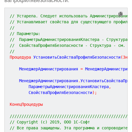
ваПрофиляБезопасности.
// Устарела. Следует использовать Администрирование
// Устанавливает свойства для существующего профиля
//
// Параметры:
//  ПараметрыАдминистрированияКластера - Структура 
//  СвойстваПрофиляБезопасности - Структура - см. А
//
Процедура
УстановитьСвойстваПрофиляБезопасности
(
Зна
	МенеджерАдминистрирования 
=
 МенеджерАдминистрир
	МенеджерАдминистрирования
.
УстановитьСвойстваПро
		ПараметрыАдминистрированияКластера
,
		СвойстваПрофиляБезопасности
)
;
КонецПроцедуры
///////////////////////////////////////////////////
// Copyright (c) 2019, ООО 1С-Софт
// Все права защищены. Эта программа и сопроводител