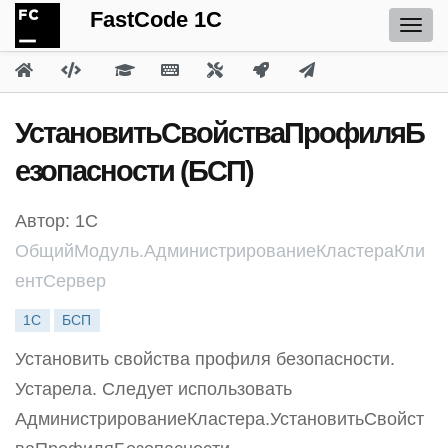
FastCode 1C
УстановитьСвойстваПрофиляБ
езопасности (БСП)
Автор: 1С
ОбщийМодуль.АдминистрированиеКластераКли
ентСервер
1С
БСП
Установить свойства профиля безопасности.
Устарела. Следует использовать
АдминистрированиеКластера.УстановитьСвойст