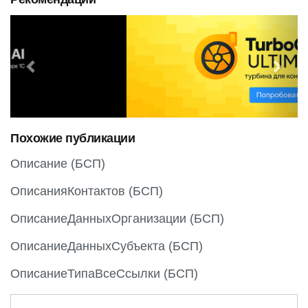
P
N
r
e
e
x
v
t
i
o
Похожие публикации
u
s
Описание (БСП)
ОписанияКонтактов (БСП)
ОписаниеДанныхОрганизации (БСП)
ОписаниеДанныхСубъекта (БСП)
ОписаниеТипаВсеСсылки (БСП)