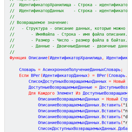
//  ИдентификаторХранилища - Строка - идентификатор
//  ИдентификаторДанных    - Строка - идентификатор
// 
// Возвращаемое значение:
//   - Структура - описание данных, которые можно п
//       - ИмяФайла - Строка - имя файла описания.
//       - Размер - Число - размер файла в байтах.
//       - Данные - ДвоичныеДанные - двоичные данны
//
Функция
Описание
(
ИдентификаторХранилища
,
Идентифика
    Словарь 
=
 АсинхронноеПолучениеДанныхСловарь
;
Если
 ВРег
(
ИдентификаторДанных
)
=
 ВРег
(
Словарь
.
З
        СписокДоступныхВозвращаемыхДанных 
=
Новый
 М
        ДоступныеВозвращаемыеДанные 
=
 ДоступныеВозв
Для
Каждого
 Элемент 
Из
 ДоступныеВозвращаемы
            ОписаниеВозвращаемыхДанных 
=
Новый
 Стру
            ОписаниеВозвращаемыхДанных
.
Вставить
(
"id
            ОписаниеВозвращаемыхДанных
.
Вставить
(
"na
            ОписаниеВозвращаемыхДанных
.
Вставить
(
"de
            ОписаниеВозвращаемыхДанных
.
Вставить
(
"re
            СписокДоступныхВозвращаемыхДанных
.
Добав