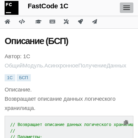
FastCode 1C
Описание (БСП)
Автор: 1С
ОбщийМодуль.АсинхронноеПолучениеДанных
1С
БСП
Описание.
Возвращает описание данных логического
хранилища.
// Возвращает описание данных логического хранилища
//
// Параметры: