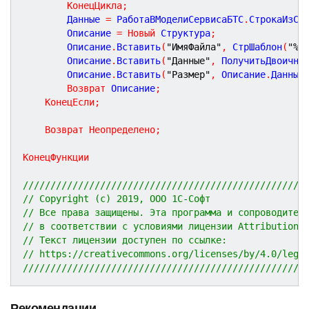
КонецЦикла
;
        Данные 
=
 РаботаВМоделиСервисаБТС
.
СтрокаИзСт
        Описание 
=
Новый
 Структура
;
        Описание
.
Вставить
(
"ИмяФайла"
,
 СтрШаблон
(
"%1
        Описание
.
Вставить
(
"Данные"
,
 ПолучитьДвоичны
        Описание
.
Вставить
(
"Размер"
,
 Описание
.
Данные
Возврат
 Описание
;
КонецЕсли
;
Возврат
Неопределено
;
КонецФункции
///////////////////////////////////////////////////
// Copyright (c) 2019, ООО 1С-Софт
// Все права защищены. Эта программа и сопроводител
// в соответствии с условиями лицензии Attribution 
// Текст лицензии доступен по ссылке:
// https://creativecommons.org/licenses/by/4.0/lega
///////////////////////////////////////////////////
Рекомендации