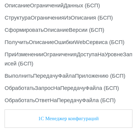
ОписаниеОграниченийДанных (БСП)
СтруктураОграниченияИзОписания (БСП)
СформироватьОписаниеВерсии (БСП)
ПолучитьОписаниеОшибкиWebСервиса (БСП)
ПриИзмененииОграниченияДоступаНаУровнеЗап
исей (БСП)
ВыполнитьПередачуФайлаПриложению (БСП)
ОбработатьЗапросНаПередачуФайла (БСП)
ОбработатьОтветНаПередачуФайла (БСП)
1С Менеджер конфигураций