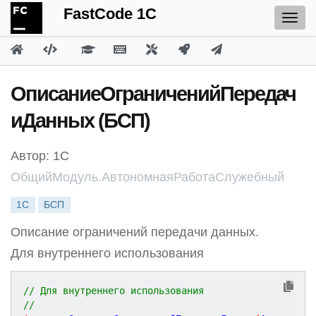
FastCode 1C
ОписаниеОграниченийПередач
иДанных (БСП)
Автор: 1С
ОбщийМодуль.АвтономнаяРаботаСлужебный
1С
БСП
Описание ограничений передачи данных.
Для внутреннего использования
// Для внутреннего использования
// 