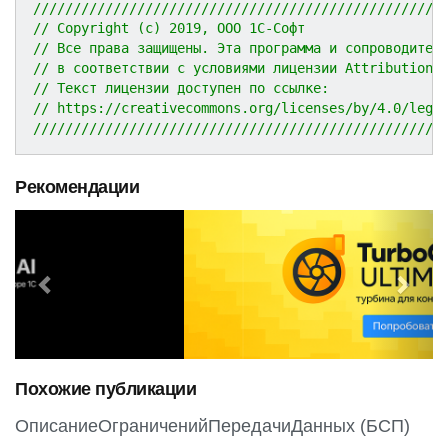
///////////////////////////////////////////////////
// Copyright (c) 2019, ООО 1С-Софт
// Все права защищены. Эта программа и сопроводител
// в соответствии с условиями лицензии Attribution 
// Текст лицензии доступен по ссылке:
// https://creativecommons.org/licenses/by/4.0/lega
///////////////////////////////////////////////////
Рекомендации
P
N
r
e
e
x
v
t
i
o
Похожие публикации
u
s
ОписаниеОграниченийПередачиДанных (БСП)