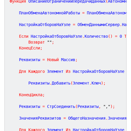
Функция
ОписаниеОграниченийПередачиДанных
(
Автономно
	ПланОбменаАвтономнойРаботы 
=
 ПланОбменаАвтономн
	НастройкаОтборовНаУзле 
=
 ОбменДаннымиСервер
.
Нас
Если
 НастройкаОтборовНаУзле
.
Количество
(
)
=
0
То
Возврат
""
;
КонецЕсли
;
	Реквизиты 
=
Новый
 Массив
;
Для
Каждого
 Элемент 
Из
 НастройкаОтборовНаУзле 
Ц
		Реквизиты
.
Добавить
(
Элемент
.
Ключ
)
;
КонецЦикла
;
	Реквизиты 
=
 СтрСоединить
(
Реквизиты
,
","
)
;
	ЗначенияРеквизитов 
=
 ОбщегоНазначения
.
ЗначенияР
Для
Каждого
 Элемент 
Из
 НастройкаОтборовНаУзле 
Ц