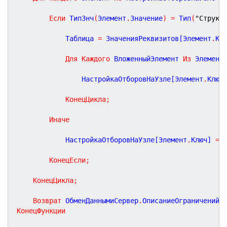
Если
 ТипЗнч
(
Элемент
.
Значение
)
=
 Тип
(
"Структ
			Таблица 
=
 ЗначенияРеквизитов[Элемент
.
Кл
Для
Каждого
 ВложенныйЭлемент 
Из
 Элемент
				НастройкаОтборовНаУзле[Элемент
.
Ключ
КонецЦикла
;
Иначе
			НастройкаОтборовНаУзле[Элемент
.
Ключ] 
=
 
КонецЕсли
;
КонецЦикла
;
Возврат
 ОбменДаннымиСервер
.
ОписаниеОграниченийП
КонецФункции